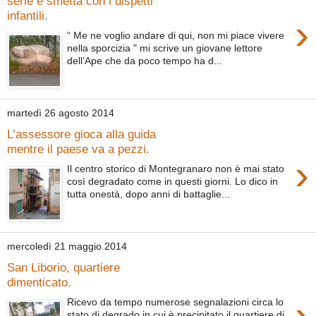
serie e smetta con i dispetti
infantili.
›
“ Me ne voglio andare di qui, non mi piace vivere
nella sporcizia " mi scrive un giovane lettore
dell’Ape che da poco tempo ha d...
martedì 26 agosto 2014
L’assessore gioca alla guida
mentre il paese va a pezzi.
›
Il centro storico di Montegranaro non è mai stato
così degradato come in questi giorni. Lo dico in
tutta onestà, dopo anni di battaglie...
mercoledì 21 maggio 2014
San Liborio, quartiere
dimenticato.
›
Ricevo da tempo numerose segnalazioni circa lo
stato di degrado in cui è precipitato il quartiere di