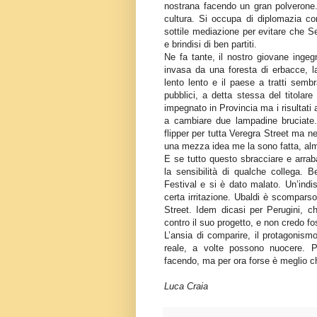
nostrana facendo un gran polverone. 
cultura. Si occupa di diplomazia con
sottile mediazione per evitare che S
e brindisi di ben partiti.
Ne fa tante, il nostro giovane ing
invasa da una foresta di erbacce, la 
lento lento e il paese a tratti sembr
pubblici, a detta stessa del titolare
impegnato in Provincia ma i risultat
a cambiare due lampadine bruciate.
flipper per tutta Veregra Street ma n
una mezza idea me la sono fatta, alm
E se tutto questo sbracciare e arraba
la sensibilità di qualche collega. B
Festival e si è dato malato. Un’ind
certa irritazione. Ubaldi è scomparso
Street. Idem dicasi per Perugini, ch
contro il suo progetto, e non credo f
L’ansia di comparire, il protagonismo
reale, a volte possono nuocere. Pr
facendo, ma per ora forse è meglio ch
Luca Craia