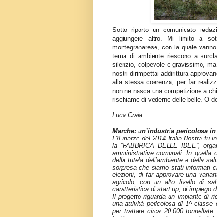
Sotto riporto un comunicato redazi
aggiungere altro. Mi limito a sot
montegranarese, con la quale vanno d
tema di ambiente riescono a surclas
silenzio, colpevole e gravissimo, ma
nostri dirimpettai addirittura approva
alla stessa coerenza, per far realizz
non ne nasca una competizione a chi f
rischiamo di vederne delle belle. O de
Luca Craia
Marche: un’industria pericolosa in
L’8 marzo del 2014 Italia Nostra fu i
la “
FABBRICA DELLE IDEE
”, org
amministrative comunali. In quella oc
della tutela dell’ambiente e della sa
sorpresa che siamo stati informati ch
elezioni, di far approvare una varia
agricolo, con un alto livello di s
caratteristica di start up, di impiego
Il progetto riguarda un impianto di rici
una attività pericolosa di 1^ classe
per trattare circa 20.000 tonnellate