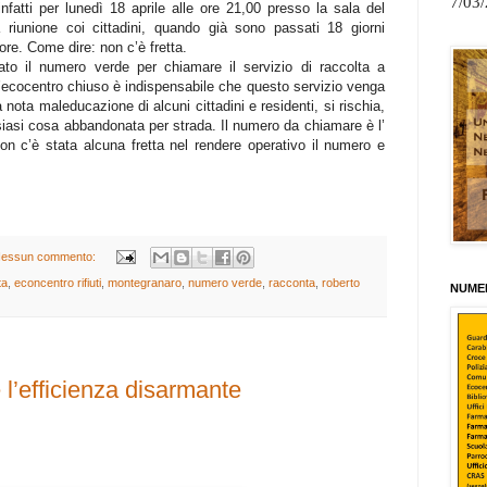
7/03
nfatti per lunedì 18 aprile alle ore 21,00 presso la sala del
 riunione coi cittadini, quando già sono passati 18 giorni
tore. Come dire: non c’è fretta.
ato il numero verde per chiamare il servizio di raccolta a
n l’ecocentro chiuso è indispensabile che questo servizio venga
a nota maleducazione di alcuni cittadini e residenti, si rischia,
iasi cosa abbandonata per strada. Il numero da chiamare è l’
n c’è stata alcuna fretta nel rendere operativo il numero e
essun commento:
ta
,
econcentro rifiuti
,
montegranaro
,
numero verde
,
racconta
,
roberto
NUMER
 l’efficienza disarmante