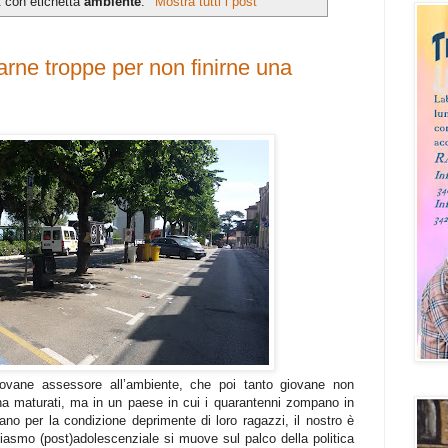
t con etichetta
ambiente
.
Mostra tutti i post
farne troppe per non finirne una
iovane assessore all’ambiente, che poi tanto giovane non
i ha maturati, ma in un paese in cui i quarantenni zompano in
tano per la condizione deprimente di loro ragazzi, il nostro è
asmo (post)adolescenziale si muove sul palco della politica