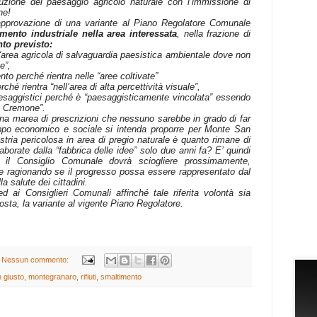
ruzione del paesaggio agricolo naturale con l’immissione di
ne!
 approvazione di una variante al Piano Regolatore Comunale
mento industriale nella area interessata
, nella frazione di
to previsto:
“
area agricola di salvaguardia paesistica ambientale
dove non
e”,
nto perché rientra nelle “
aree coltivate”
ché rientra “
nell’area di alta percettività visuale”
,
esaggistici perché è “
paesaggisticamente vincolata”
essendo
te Cremone”.
n una marea di prescrizioni che nessuno sarebbe in grado di far
luppo economico e sociale si intenda proporre per Monte San
tria pericolosa in area di pregio naturale è quanto rimane di
aborate dalla “
fabbrica delle idee
” solo due anni fa? E’ quindi
il Consiglio Comunale dovrà sciogliere prossimamente,
i e ragionando se il progresso possa essere rappresentato dal
la salute dei cittadini.
 ai Consiglieri Comunali affinché tale riferita volontà sia
osta, la variante al vigente Piano Regolatore.
Nessun commento:
 giusto
,
montegranaro
,
rifiuti
,
smaltimento