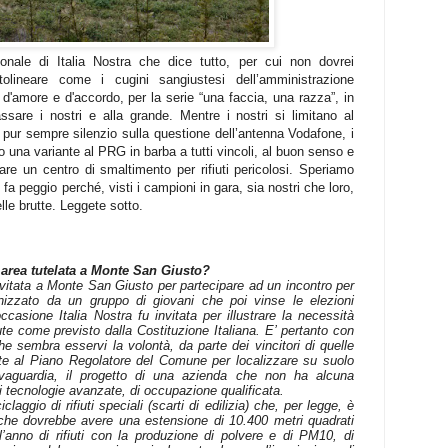
onale di Italia Nostra che dice tutto, per cui non dovrei
tolineare come i cugini sangiustesi dell’amministrazione
'amore e d'accordo, per la serie “una faccia, una razza”, in
sare i nostri e alla grande. Mentre i nostri si limitano al
 pur sempre silenzio sulla questione dell’antenna Vodafone, i
no una variante al PRG in barba a tutti vincoli, al buon senso e
are un centro di smaltimento per rifiuti pericolosi. Speriamo
a peggio perché, visti i campioni in gara, sia nostri che loro,
lle brutte. Leggete sotto.
 area tutelata a Monte San Giusto?
nvitata a Monte San Giusto per partecipare ad un incontro per
anizzato da un gruppo di giovani che poi vinse le elezioni
casione Italia Nostra fu invitata per illustrare la necessità
lute come previsto dalla Costituzione Italiana. E’ pertanto con
e sembra esservi la volontà, da parte dei vincitori di quelle
nte al Piano Regolatore del Comune per localizzare su suolo
alvaguardia, il progetto di una azienda che non ha alcuna
 di tecnologie avanzate, di occupazione qualificata.
claggio di rifiuti speciali (scarti di edilizia) che, per legge, è
 che dovrebbe avere una estensione di 10.400 metri quadrati
 l’anno di rifiuti con la produzione di polvere e di PM10, di