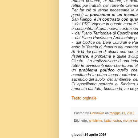
traffico pesante, di rumore, di dist
reflui, pur trattati, nel Torrente Cremo
Per far ciò si rende necessaria la
perché la
previsione di un insedia
San Filippo,
è in contrasto
con quan
- dal PRG vigente in quanto essa è 
è consentita alcuna nuova costruzion
- dal Piano Territoriale di Coordiname
- dal Piano Paesistico Ambientale per
- dal Codice dei Beni Culturali e Pa
entro la “
fascia di rispetto del torren
Al di là dei pareri di alcuni enti co
rispettare, il problema è quale svi
Giusto. La realizzazione di una indus
tutte le avvincenti idee che furono el
un
problema politico
quello che 
ascoltando in primo luogo i cittadin
sacrificio del suolo, dell’ambiente, del
Ci appelliamo pertanto al Sindaco ed
smentita dai fatti, bocciando, se prop
Testo orginale
Posted by
Unknown
on
maggio 13, 2016
Etichette:
ambiente
,
italia nostra
,
monte san
giovedì 14 aprile 2016