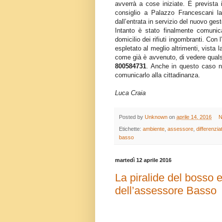
avverrà a cose iniziate. È prevista i
consiglio a Palazzo Francescani la
dall’entrata in servizio del nuovo ges
Intanto è stato finalmente comunic
domicilio dei rifiuti ingombranti. Co
espletato al meglio altrimenti, vista l
come già è avvenuto, di vedere quals
800584731
. Anche in questo caso no
comunicarlo alla cittadinanza.
Luca Craia
Posted by
Unknown
on
aprile 14, 2016
N
Etichette:
ambiente
,
assessore
,
differenzia
basso
martedì 12 aprile 2016
La piralide del bosso e
dell’assessore Basso