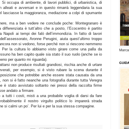
Si occupa di ambiente, di lavori pubblici, di urbanistica, di
 alleati e avversari e in questo rimarrà leggendaria la sua
el lasciasse la maggioranza, mediazione a colpi di spumante
egnere, ma a ben vedere ne conclude poche: Montegranaro è
differenziata è tutt’altro che a posto, l’Ecocentro è partito
a Napoli ai tempi dei falò dell’immondizia. In fatto di lavori
 dell’assessorato, Aronne Perugini, aiuta quest’ultimo troppo
i ancora non si vedono, forse perché non si riescono nemmeno
 Per la cultura lo abbiamo visto girare come una palla da
Marca
essuno ha ben capito quale sia stato il suo ruolo (anche se io
eno per quanto mi riguarda).
GUID
ttarsi non produce risultati grandiosi, rischia anche di urtare
everati, per esempio, si è visto rubare la scena durante il
isposizione che potrebbe anche essere stata causata da una
, non si è fatto neanche una fotografia durante tutta Veregra
e è stato avvistato soltanto nei pressi della raccolta firme
osse andato a firmare.
 a tutti i costi, misti a una probabile voglia di darsi da fare
obabilmente il nostro virgulto politico lo imparerà strada
e si calmi un po’. Per lui e per la sua stessa compagine.