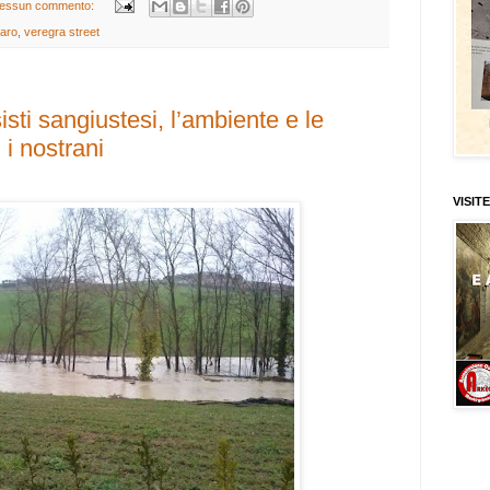
essun commento:
aro
,
veregra street
isti sangiustesi, l’ambiente e le
 i nostrani
VISITE