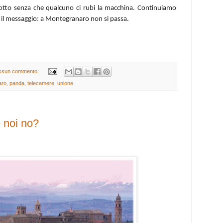
uscotto senza che qualcuno ci rubi la macchina. Continuiamo
i il messaggio: a Montegranaro non si passa.
ssun commento:
aro
,
panda
,
telecamere
,
unione
 noi no?