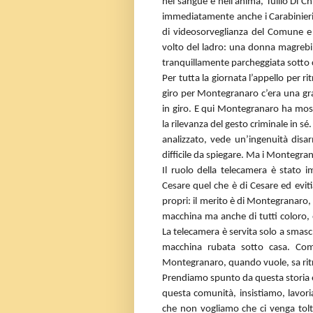
nel sangue e nell’anima, Tullio Di Ch
immediatamente anche i Carabinieri c
di videosorveglianza del Comune e 
volto del ladro: una donna magrebina
tranquillamente parcheggiata sotto 
Per tutta la giornata l’appello per r
giro per Montegranaro c’era una gra
in giro. E qui Montegranaro ha mos
la rilevanza del gesto criminale in s
analizzato, vede un’ingenuità dis
difficile da spiegare. Ma i Montegran
Il ruolo della telecamera è stato 
Cesare quel che è di Cesare ed eviti
propri: il merito è di Montegranaro, 
macchina ma anche di tutti coloro, 
La telecamera è servita solo a smasc
macchina rubata sotto casa. Com
Montegranaro, quando vuole, sa ritr
Prendiamo spunto da questa storia e
questa comunità, insistiamo, lavor
che non vogliamo che ci venga tolta 