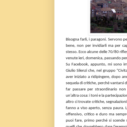
Bisogna farli, i paragoni. Servono pe
bene, non per invidiarli ma per ca
stesso. Ecco alcune delle 70/80 rifl
venute ieri, domenica, passando pe
Su Facebook, appunto, mi sono imb
Giulio Silenzi che, nel gruppo “Civ
aver iniziato a ridipingere, dopo ann
sequela di critiche, perché vantarsi 
far passare per straordinario n
un’altra cosa: i toni e la partecipaz
altro ci trovate critiche, segnalazio
fanno a viso aperto, senza paura.
offensivo, critico e duro ma semp
puoi fare, primo perché si scende s
quelli che dovrebbero dare l’esempi