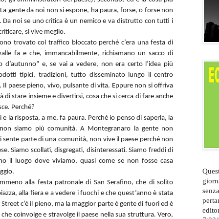
La gente da noi non si espone, ha paura, forse, o forse non
 Da noi se uno critica è un nemico e va distrutto con tutti i
riticare, si vive meglio.
no trovato col traffico bloccato perché c’era una festa di
valle fa e che, immancabilmente, richiamano un sacco di
 d’autunno” e, se vai a vedere, non era certo l’idea più
otti tipici, tradizioni, tutto disseminato lungo il centro
. Il paese pieno, vivo, pulsante di vita. Eppure non si offriva
ità di stare insieme e divertirsi, cosa che si cerca di fare anche
sce. Perché?
la risposta, a me, fa paura. Perché io penso di saperla, la
: non siamo più comunità. A Montegranaro la gente non
 si sente parte di una comunità, non vive il paese perché non
. Siamo scollati, disgregati, disinteressati. Siamo freddi di
ano il luogo dove viviamo, quasi come se non fosse casa
Quest
ggio.
giorn
meno alla festa patronale di San Serafino, che di solito
senza
azza, alla fiera e a vedere i fuochi e che quest’anno è stata
perta
Street c’è il pieno, ma la maggior parte è gente di fuori ed è
edito
 che coinvolge e stravolge il paese nella sua struttura. Vero,