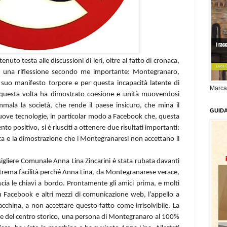
nuto testa alle discussioni di ieri, oltre al fatto di cronaca,
ne una riflessione secondo me importante: Montegranaro,
suo manifesto torpore e per questa incapacità latente di
Marca
, questa volta ha dimostrato coesione e unità muovendosi
mala la società, che rende il paese insicuro, che mina il
GUID
nuove tecnologie, in particolar modo a Facebook che, questa
to positivo, si è riusciti a ottenere due risultati importanti:
ta e la dimostrazione che i Montegranaresi non accettano il
nsigliere Comunale Anna Lina Zincarini è stata rubata davanti
strema facilità perché Anna Lina, da Montegranarese verace,
cia le chiavi a bordo. Prontamente gli amici prima, e molti
u Facebook e altri mezzi di comunicazione web, l’appello a
cchina, a non accettare questo fatto come irrisolvibile. La
te del centro storico, una persona di Montegranaro al 100%