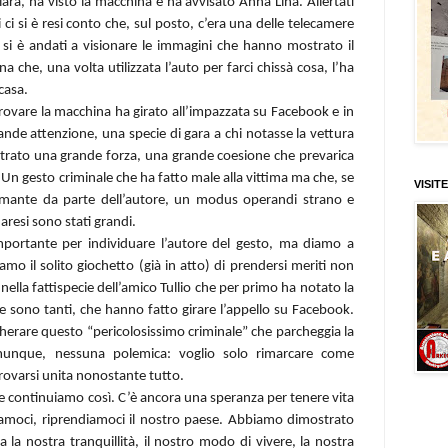
iara, ha visto la macchina e ha avvisato Anna Lina. Allertati
i si è resi conto che, sul posto, c’era una delle telecamere
si è andati a visionare le immagini che hanno mostrato il
 che, una volta utilizzata l’auto per farci chissà cosa, l’ha
casa.
itrovare la macchina ha girato all’impazzata su Facebook e in
nde attenzione, una specie di gara a chi notasse la vettura
trato una grande forza, una grande coesione che prevarica
é. Un gesto criminale che ha fatto male alla vittima ma che, se
VISITE
armante da parte dell’autore, un modus operandi strano e
aresi sono stati grandi.
importante per individuare l’autore del gesto, ma diamo a
amo il solito giochetto (già in atto) di prendersi meriti non
nella fattispecie dell’amico Tullio che per primo ha notato la
e sono tanti, che hanno fatto girare l’appello su Facebook.
herare questo “pericolosissimo criminale” che parcheggia la
unque, nessuna polemica: voglio solo rimarcare come
ovarsi unita nonostante tutto.
 continuiamo così. C’è ancora una speranza per tenere vita
iamoci, riprendiamoci il nostro paese. Abbiamo dimostrato
la nostra tranquillità, il nostro modo di vivere, la nostra