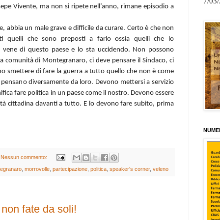
7/03
esepe Vivente, ma non si ripete nell’anno, rimane episodio a
 abbia un male grave e difficile da curare. Certo è che non
ti quelli che sono preposti a farlo ossia quelli che lo
le vene di questo paese e lo sta uccidendo. Non possono
e la comunità di Montegranaro, ci deve pensare il Sindaco, ci
o smettere di fare la guerra a tutto quello che non è come
he pensano diversamente da loro. Devono mettersi a servizio
ifica fare politica in un paese come il nostro. Devono essere
tà cittadina davanti a tutto. E lo devono fare subito, prima
NUMER
Nessun commento:
egranaro
,
morrovolle
,
partecipazione
,
politica
,
speaker's corner
,
veleno
non fate da soli!