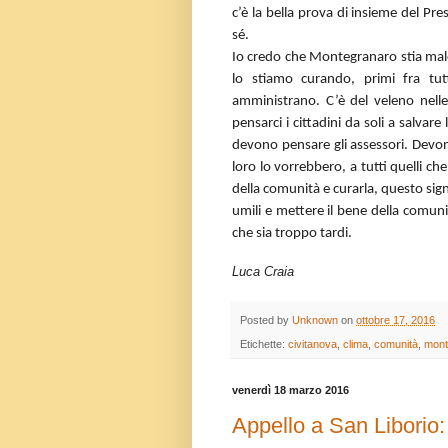
c’è la bella prova di insieme del Pr
sé.
Io credo che Montegranaro stia male,
lo stiamo curando, primi fra tut
amministrano. C’è del veleno nel
pensarci i cittadini da soli a salvar
devono pensare gli assessori. Devon
loro lo vorrebbero, a tutti quelli c
della comunità e curarla, questo sign
umili e mettere il bene della comuni
che sia troppo tardi.
Luca Craia
Posted by
Unknown
on
ottobre 17, 2016
Etichette:
civitanova
,
clima
,
comunità
,
mont
venerdì 18 marzo 2016
Appello a San Liborio: 