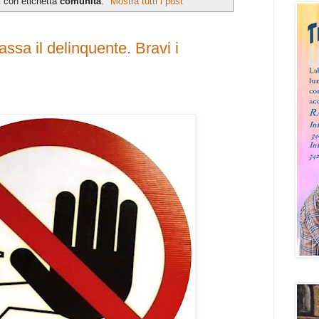
t con etichetta
comunità
.
Mostra tutti i post
sa il delinquente. Bravi i