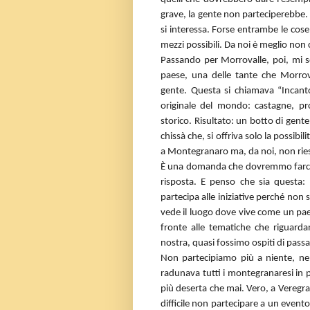
grave, la gente non parteciperebbe. 
si interessa. Forse entrambe le cose.
mezzi possibili. Da noi è meglio non c
Passando per Morrovalle, poi, mi so
paese, una delle tante che Morro
gente. Questa si chiamava “Incanto
originale del mondo: castagne, prod
storico. Risultato: un botto di gente
chissà che, si offriva solo la possibil
a Montegranaro ma, da noi, non rie
È una domanda che dovremmo farci e 
risposta. E penso che sia questa
partecipa alle iniziative perché non
vede il luogo dove vive come un paese
fronte alle tematiche che riguard
nostra, quasi fossimo ospiti di passa
Non partecipiamo più a niente, nem
radunava tutti i montegranaresi in pi
più deserta che mai. Vero, a Veregra 
difficile non partecipare a un evento