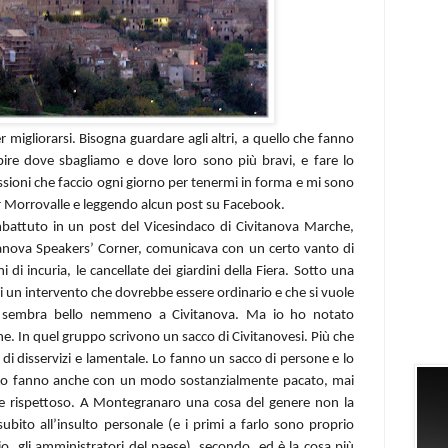
r migliorarsi. Bisogna guardare agli altri, a quello che fanno
pire dove sbagliamo e dove loro sono più bravi, e fare lo
essioni che faccio ogni giorno per tenermi in forma e mi sono
r Morrovalle e leggendo alcun post su Facebook.
attuto in un post del Vicesindaco di Civitanova Marche,
itanova Speakers’ Corner, comunicava con un certo vanto di
i di incuria, le cancellate dei giardini della Fiera. Sotto una
di un intervento che dovrebbe essere ordinario e che si vuole
on sembra bello nemmeno a Civitanova. Ma io ho notato
ione. In quel gruppo scrivono un sacco di Civitanovesi. Più che
ni di disservizi e lamentale. Lo fanno un sacco di persone e lo
 Lo fanno anche con un modo sostanzialmente pacato, mai
re rispettoso. A Montegranaro una cosa del genere non la
ubito all’insulto personale (e i primi a farlo sono proprio
o, gli amministratori del paese), secondo, ed è la cosa più