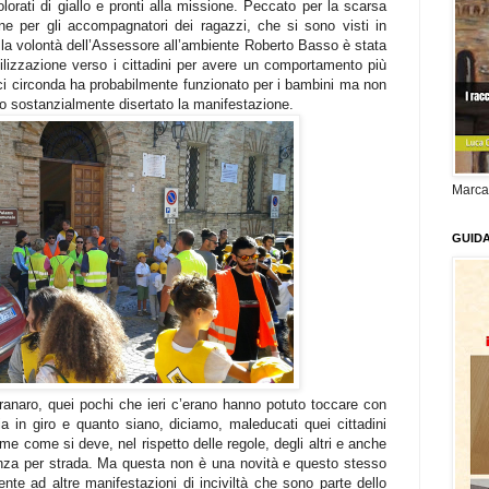
orati di giallo e pronti alla missione. Peccato per la scarsa
ne per gli accompagnatori dei ragazzi, che si sono visti in
la volontà dell’Assessore all’ambiente Roberto Basso è stata
bilizzazione verso i cittadini per avere un comportamento più
 ci circonda ha probabilmente funzionato per i bambini ma non
nno sostanzialmente disertato la manifestazione.
Marca
GUID
granaro, quei pochi che ieri c’erano hanno potuto toccare con
 in giro e quanto siano, diciamo, maleducati quei cittadini
ume come si deve, nel rispetto delle regole, degli altri e anche
anza per strada. Ma questa non è una novità e questo stesso
te ad altre manifestazioni di inciviltà che sono parte dello