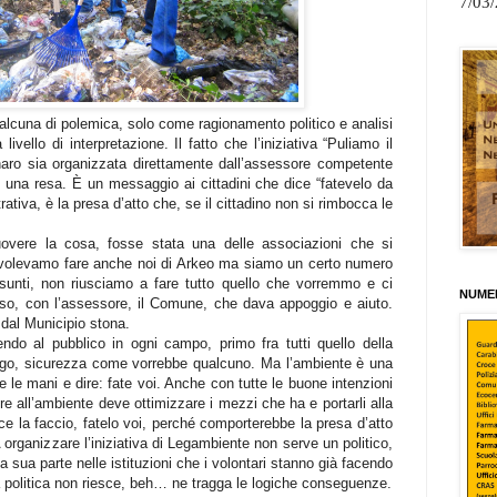
7/03
alcuna di polemica, solo come ragionamento politico e analisi
ivello di interpretazione. Il fatto che l’iniziativa “Puliamo il
ro sia organizzata direttamente dall’assessore competente
una resa. È un messaggio ai cittadini che dice “fatevelo da
trativa, è la presa d’atto che, se il cittadino non si rimbocca le
overe la cosa, fosse stata una delle associazioni che si
o volevamo fare anche noi di Arkeo ma siamo un certo numero
assunti, non riusciamo a fare tutto quello che vorremmo e ci
NUMER
rso, con l’assessore, il Comune, che dava appoggio e aiuto.
 dal Municipio stona.
lendo al pubblico in ogni campo, primo fra tutti quello della
vago, sicurezza come vorrebbe qualcuno. Ma l’ambiente è una
e le mani e dire: fate voi. Anche con tutte le buone intenzioni
 all’ambiente deve ottimizzare i mezzi che ha e portarli alla
e la faccio, fatelo voi, perché comporterebbe la presa d’atto
. A organizzare l’iniziativa di Legambiente non serve un politico,
 la sua parte nelle istituzioni che i volontari stanno già facendo
la politica non riesce, beh… ne tragga le logiche conseguenze.