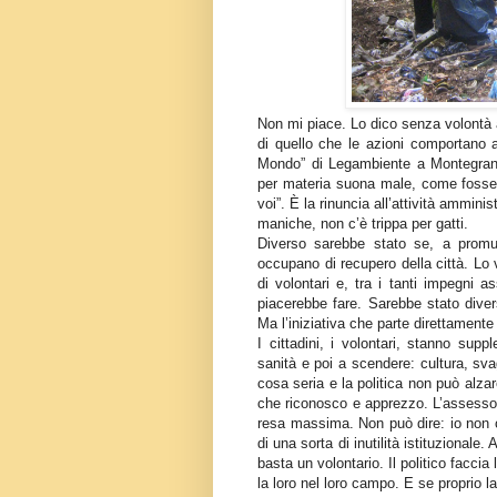
Non mi piace. Lo dico senza volontà 
di quello che le azioni comportano a l
Mondo” di Legambiente a Montegrana
per materia suona male, come fosse 
voi”. È la rinuncia all’attività amminis
maniche, non c’è trippa per gatti.
Diverso sarebbe stato se, a promu
occupano di recupero della città. L
di volontari e, tra i tanti impegni 
piacerebbe fare. Sarebbe stato dive
Ma l’iniziativa che parte direttamente
I cittadini, i volontari, stanno supp
sanità e poi a scendere: cultura, s
cosa seria e la politica non può alzar
che riconosco e apprezzo. L’assessore
resa massima. Non può dire: io non c
di una sorta di inutilità istituzionale
basta un volontario. Il politico faccia
la loro nel loro campo. E se proprio 