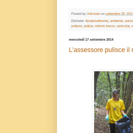
Posted by
Unknown
on
settembre 28, 201
Etichette:
#puliamoilmonte
,
ambiente
,
arke
puliamo
,
pulizia
,
roberto basso
,
sporcizia
,
v
mercoledì 17 settembre 2014
L’assessore pulisce il