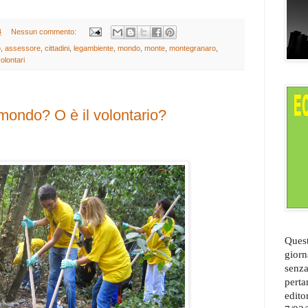
4
Nessun commento:
o
,
assessore
,
cittadini
,
legambiente
,
mondo
,
monte
,
montegranaro
,
olontari
 mondo? O è il volontario?
Quest
giorn
senza
perta
edito