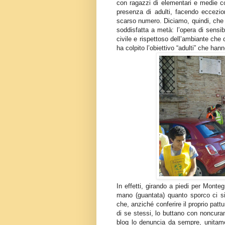
con ragazzi di elementari e medie col
presenza di adulti, facendo eccezio
scarso numero. Diciamo, quindi, che 
soddisfatta a metà: l’opera di sensi
civile e rispettoso dell’ambiante che
ha colpito l’obiettivo “adulti” che ha
In effetti, girando a piedi per Monte
mano (guantata) quanto sporco ci sia
che, anziché conferire il proprio patt
di se stessi, lo buttano con noncur
blog lo denuncia da sempre, unitamen