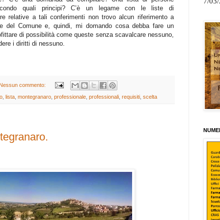
7/03
secondo quali principi? C’è un legame con le liste di
 relative a tali conferimenti non trovo alcun riferimento a
nale del Comune e, quindi, mi domando cosa debba fare un
ofittare di possibilità come queste senza scavalcare nessuno,
re i diritti di nessuno.
Nessun commento:
o
,
lista
,
montegranaro
,
professionale
,
professionali
,
requisiti
,
scelta
NUMER
tegranaro.