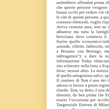
andrebbero affondati prima che
che queste persone vengono a
hanno occhi per vedere ciò ch
le vite di queste persone, a qu
consensi elettorali, voglio ri
Aveva ventuno anni, non ne c
albanese ma tutta la famigli
bresciana, dove comincia il
fiorire quello economico-indu
aziende, villette, fabbriche, s
a Pessano con Bornago, men
imbragatura”): a dare la no
informazione Today rilanciat
sito schierato nella lotta a Ex
forse, nessun altro. La notizi
di quella antagonista salvo, a
Il cantiere di Tem è uno dei 
adesso si lavora a pieno regim
ritardo. Tem, va detto, è una de
dintorni, da ben prima che E
essere l’occasione per accele
Tangenziale Esterna di Milan