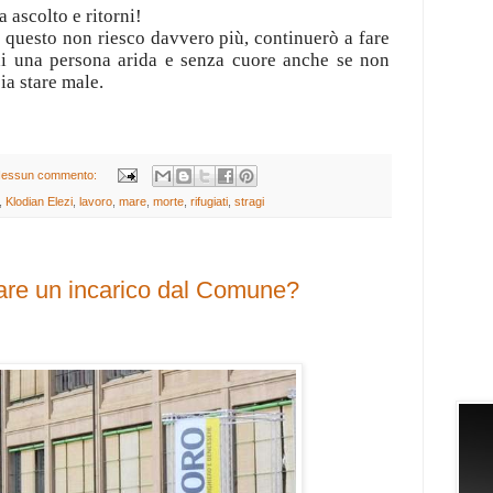
 ascolto e ritorni!
questo non riesco davvero più, continuerò a fare
ai una persona arida e senza cuore anche se non
ia stare male.
essun commento:
,
Klodian Elezi
,
lavoro
,
mare
,
morte
,
rifugiati
,
stragi
are un incarico dal Comune?