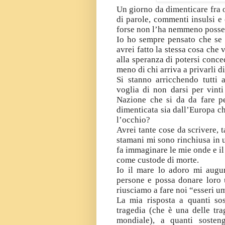
Un giorno da dimenticare fra 
di parole, commenti insulsi e 
forse non l’ha nemmeno posse
Io ho sempre pensato che se m
avrei fatto la stessa cosa che
alla speranza di potersi conc
meno di chi arriva a privarli d
Si stanno arricchendo tutti a
voglia di non darsi per vint
Nazione che si da da fare pe
dimenticata sia dall’Europa ch
l’occhio?
Avrei tante cose da scrivere, 
stamani mi sono rinchiusa in u
fa immaginare le mie onde e i
come custode di morte.
Io il mare lo adoro mi augu
persone e possa donare loro 
riusciamo a fare noi “esseri u
La mia risposta a quanti so
tragedia (che è una delle tra
mondiale), a quanti sosten