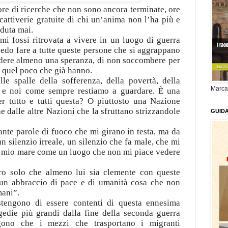
ore di ricerche che non sono ancora terminate, ore
cattiverie gratuite di chi un’anima non l’ha più e
duta mai.
i fossi ritrovata a vivere in un luogo di guerra
 vedo fare a tutte queste persone che si aggrappano
edere almeno una speranza, di non soccombere per
i quel poco che già hanno.
lle spalle della sofferenza, della povertà, della
Marca
i e noi come sempre restiamo a guardare. È una
r tutto e tutti questa? O piuttosto una Nazione
e dalle altre Nazioni che la sfruttano strizzandole
GUID
tante parole di fuoco che mi girano in testa, ma da
n silenzio irreale, un silenzio che fa male, che mi
l mio mare come un luogo che non mi piace vedere
ro solo che almeno lui sia clemente con queste
un abbraccio di pace e di umanità cosa che non
mani”.
stengono di essere contenti di questa ennesima
gedie più grandi dalla fine della seconda guerra
gono che i mezzi che trasportano i migranti