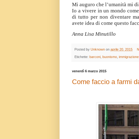
Mi auguro che l’umanità mi dia
Io a vivere in un mondo come 
di tutto per non diventare m
avete idea di come questo facc
Anna Lisa Minutillo
Posted by
Unknown
on
aprile 20, 2015
N
Etichette:
barconi
,
buonismo
,
immigrazione
venerdì 6 marzo 2015
Come faccio a farmi d