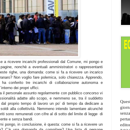
 a ricevere incarichi professionali dal Comune, mi pongo e
 pagine, nonchè a eventuali amministratori o rappresentanti
ueste righe, una domanda: come si fa a ricevere un incarico
anaro? Non voglio fare polemica, solo chiarezza. Apprendo,
e ha conferito tre incarichi di collaborazione autonoma e
nterno dei propri uffici.
ra il personale assunto regolarmente con pubblico concorso vi
sionalità adatte allo scopo, e nemmeno se, tra il suddetto
Quest
e dal proprio tempo di lavoro un po’ di tempo da dedicare a
giorn
e soldi alla collettività. Nemmeno intendo lamentare alcunché
senza
feriti sono remunerati con cifre al di sotto del limite di legge
di
perta
amente e senza bandi.
i pongo, in conclusione, è questa: come si fa a ricevere un
edito
ne? C’è una domanda da compilare? Una lista di persone