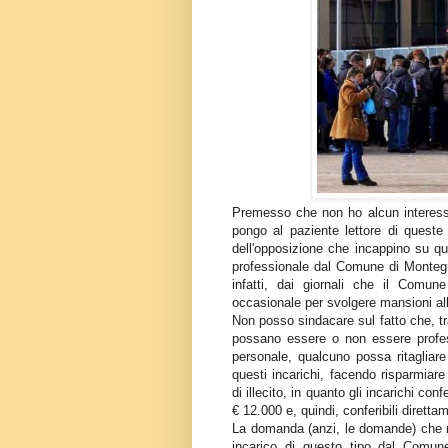
Premesso che non ho alcun interesse
pongo al paziente lettore di queste
dell'opposizione che incappino su q
professionale dal Comune di Montegr
infatti, dai giornali che il Comun
occasionale per svolgere mansioni all’i
Non posso sindacare sul fatto che, t
possano essere o non essere profes
personale, qualcuno possa ritagliar
questi incarichi, facendo risparmiar
di illecito, in quanto gli incarichi con
€ 12.000 e, quindi, conferibili dirett
La domanda (anzi, le domande) che m
incarico di questo tipo dal Comu