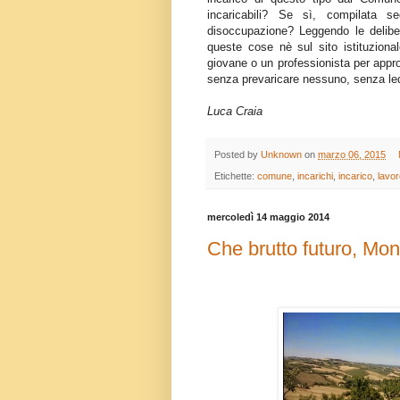
incaricabili? Se sì, compilata 
disoccupazione? Leggendo le delibere
queste cose nè sul sito istituzio
giovane o un professionista per appr
senza prevaricare nessuno, senza lede
Luca Craia
Posted by
Unknown
on
marzo 06, 2015
Etichette:
comune
,
incarichi
,
incarico
,
lavor
mercoledì 14 maggio 2014
Che brutto futuro, Mon