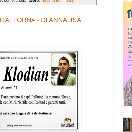
st con etichetta
lavoro
.
Mostra tutti i post
TÀ: TORNA - DI ANNALISA