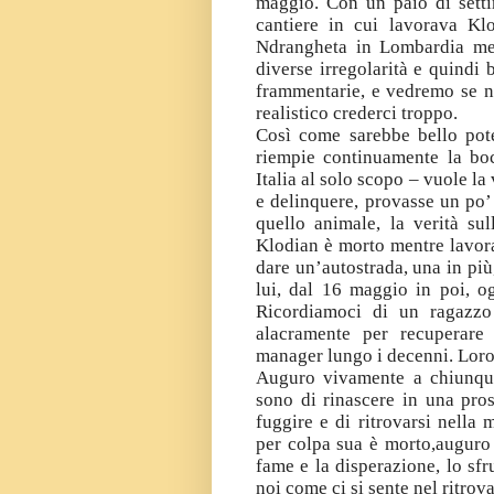
maggio. Con un paio di setti
cantiere in cui lavorava Klo
Ndrangheta in Lombardia men
diverse irregolarità e quindi 
frammentarie, e vedremo se ne
realistico crederci troppo.
Così come sarebbe bello pote
riempie continuamente la boc
Italia al solo scopo – vuole la
e delinquere, provasse un po’
quello animale, la verità su
Klodian è morto mentre lavorav
dare un’autostrada, una in più
lui, dal 16 maggio in poi, o
Ricordiamoci di un ragazzo
alacramente per recuperare i
manager lungo i decenni. Loro, 
Auguro vivamente a chiunque
sono di rinascere in una pros
fuggire e di ritrovarsi nell
per colpa sua è morto,auguro l
fame e la disperazione, lo sfr
noi come ci si sente nel ritrova