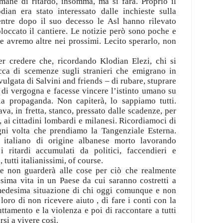
mane di ritardo, insomma, ma si farà. Proprio il
dian era stato interessato dalle inchieste sulla
tre dopo il suo decesso le Asl hanno rilevato
bloccato il cantiere. Le notizie però sono poche e
 avremo altre nei prossimi. Lecito sperarlo, non
r credere che, ricordando Klodian Elezi, chi si
ca di scemenze sugli stranieri che emigrano in
 vulgata di Salvini and friends – di rubare, stuprare
 di vergogna e facesse vincere l’istinto umano su
lla propaganda. Non capiterà, lo sappiamo tutti.
a, in fretta, stanco, pressato dalle scadenze, per
, ai cittadini lombardi e milanesi. Ricordiamoci di
gni volta che prendiamo la Tangenziale Esterna.
 italiano di origine albanese morto lavorando
 ritardi accumulati da politici, faccendieri e
tutti italianissimi, of course.
 non guarderà alle cose per ciò che realmente
sima vita in un Paese da cui saranno costretti a
a medesima situazione di chi oggi comunque e non
oro di non ricevere aiuto , di fare i conti con la
uttamento e la violenza e poi di raccontare a tutti
rsi a vivere così.