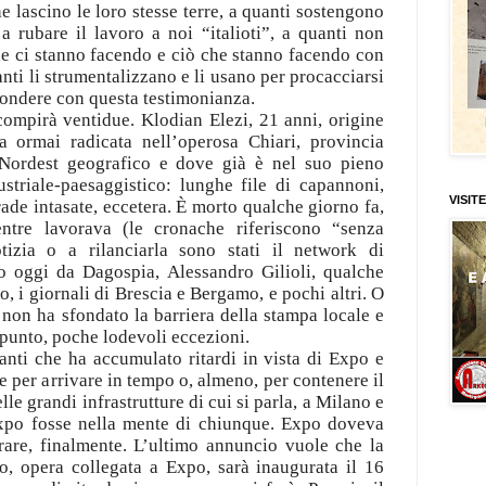
 lascino le loro stesse terre, a quanti sostengono
 rubare il lavoro a noi “italioti”, a quanti non
e ci stanno facendo e ciò che stanno facendo con
anti li strumentalizzano e li usano per procacciarsi
spondere con questa testimonianza.
ompirà ventidue. Klodian Elezi, 21 anni, origine
a ormai radicata nell’operosa Chiari, provincia
 Nordest geografico e dove già è nel suo pieno
striale-paesaggistico: lunghe file di capannoni,
VISITE
trade intasate, eccetera. È morto qualche giorno fa,
tre lavorava (le cronache riferiscono “senza
tizia o a rilanciarla sono stati il network di
o oggi da Dagospia, Alessandro Gilioli, qualche
po, i giornali di Brescia e Bergamo, e pochi altri. O
a non ha sfondato la barriera della stampa locale e
ppunto, poche lodevoli eccezioni.
tanti che ha accumulato ritardi in vista di Expo e
e per arrivare in tempo o, almeno, per contenere il
lle grandi infrastrutture di cui si parla, a Milano e
xpo fosse nella mente di chiunque. Expo doveva
rare, finalmente. L’ultimo annuncio vuole che la
o, opera collegata a Expo, sarà inaugurata il 16