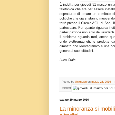
È indetta per giovedì 31 marzo un’as
telefonica che sta per essere installa
soprattutto di creare un comitato ci
politiche che già si stanno muovendo
terrà presso il Circolo ACLI di San Libo
partecipare. Per quanto riguarda i ci
partecipazione non solo dei residenti
il problema riguarda tutti, anche qu
onde elettromagnetiche prodotte da
dimostri che Montegranaro è una com
genere ai suoi cittadini.
Luca Craia
Posted by
Unknown
on
marzo 25, 2016
Etichette:
acli
,
antenna
,
assemblea
,
comita
sabato 19 marzo 2016
La minoranza si mobili