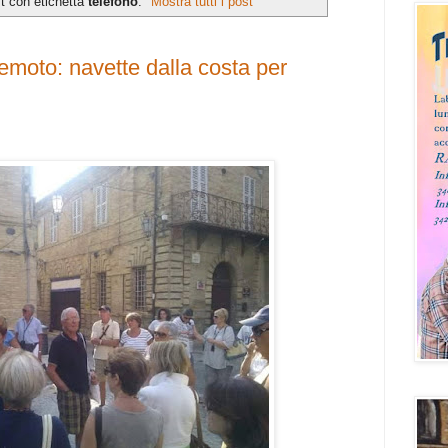
t con etichetta
telefono
.
Mostra tutti i post
remoto: navette dalla costa per