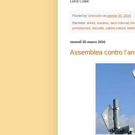
Luca Craia
Posted by
Unknown
on
agosto 30, 2016
Etichette:
arkeo
,
autobus
,
beni culturali
,
fon
prenotazioni
,
raccolta
,
sabina salusti
,
telef
venerdì 25 marzo 2016
Assemblea contro l’an