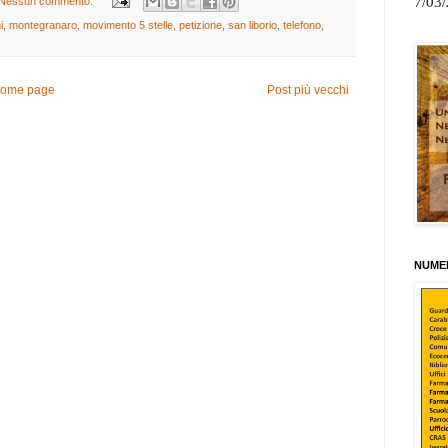
7/03
Nessun commento:
i
,
montegranaro
,
movimento 5 stelle
,
petizione
,
san liborio
,
telefono
,
ome page
Post più vecchi
NUMER