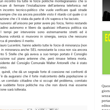
n incontro tra tutte le forze politiche montegranaresi che si
e di fermare l’installazione dell’antenna telefonica nel
n incontro tecnico-politico che vuole verificare quali strade
sempre che sia ancora possibile visto il ritardo col quale ci si
ione che c’è stata da parte di chi sapeva e ha taciuto.
 muoversi all’unisono per poter avere più forza, fermo restando
adino autonomo e libero da qualsiasi influenza politica sia
. I tempi per intervenire sono estremamente stretti ed è
 buona volontà si muovono in sinergia, senza che nessuno
rca di prendersi il merito.
Mauro Lucentini, hanno aderito tutte le forze di minoranza (non
i in minoranza anche SEL nonostante la cosa non sia ancora
mento 5 Stelle che già aveva a suo tempo portato il Consiglio
zione sul piano antenne che, però rimase lettera morta.
sidente del Consiglio Comunale Walter Antonelli che è stato
corso.
 quindi, che dà un segnale forte di coesione nei confronti di
’è da augurarsi che il forte malcontento della popolazione si
 un comitato cittadino che si occupi del problema, comitato
le suddette forze politiche ma che non dovrà mai esserne
Quest
one sarà tollerata.
giorn
senza
perta
edito