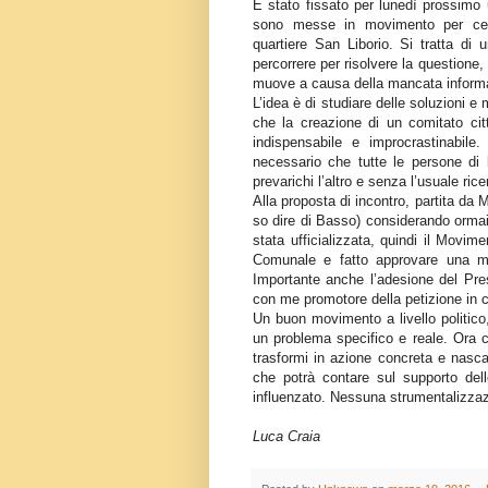
È stato fissato per lunedì prossimo u
sono messe in movimento per cercar
quartiere San Liborio. Si tratta di u
percorrere per risolvere la questione, 
muove a causa della mancata informaz
L’idea è di studiare delle soluzioni e
che la creazione di un comitato citt
indispensabile e improcrastinabile
necessario che tutte le persone di
prevarichi l’altro e senza l’usuale rice
Alla proposta di incontro, partita da 
so dire di Basso) considerando orma
stata ufficializzata, quindi il Movi
Comunale e fatto approvare una mo
Importante anche l’adesione del Pre
con me promotore della petizione in 
Un buon movimento a livello politico,
un problema specifico e reale. Ora c
trasformi in azione concreta e nasca
che potrà contare sul supporto del
influenzato. Nessuna strumentalizzazi
Luca Craia