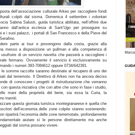
oposta dell’associazione culturale Arkeo per raccogliere fondi
lturali colpiti dal sisma. Domenica 4 settembre i volontari
cia Sabina Salusti, guida turistica abilitata, nell’offrire due
ranno dall’antica ecclesia di Sant’Ugo per proseguire su
e i suoi palazzi, i portali di San Francesco e della Pieve del
Serafino.
dere parte ai tour e provengono dalla costa, grazie alla
 ha messo a disposizione un pullman e alla competenza di
Marca
i usufruire di un servizio navetta che passerà a raccogliere i
itorale fermano. Ovviamente il servizio è esclusivamente su
hiamando i numeri 393-7084612 oppure 0734/642391.
GUID
 e le somme raccolte saranno destinate al recupero di uno dei
giati dal terremoto. Il Direttivo di Arkeo non ha ancora deciso
nde di conoscere i progetti di ristrutturazione che verranno
 con questa iniziativa che con altre che sono in fase i studio,
lle mani della proprietà del bene, sia essa la Curia, la
o tramiti.
izzare questa giornata turistica montegranarese è quella che
scitori dell’economia delle zone colpite stanno sostenendo:
 non ripartirà l’economia delle zone terremotate, profondamente
ondamentale aiutare sì le persone direttamente ma anche
neggiati dal sisma possano vivere.