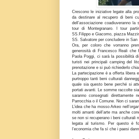
Crescono le iniziative legate alla pr
da destinare al recupero di beni cu
dell’associazione coadiuveranno la so
tour di Montegranaro. I tour parti
SS.Filippo e Giacomo, piazza Mazzini 
SS. Salvatore per concludere in San 
Ora, per coloro che vorranno pren
generosità di Francesco Reali che
Paola Poggi, ci sarà la possibilità d
turisti nei principali camping del l
prenotazione e si può richiederlo c
La partecipazione è a offerta libera
purtroppo tanti beni culturali danneg
quale sia questo bene perché si atte
portati avanti. Le somme raccolte sia
saranno consegnati direttamente ne
Parrocchia o il Comune. Non ci sarann
L’idea che ha mosso Arkeo nell’organ
molti amanti dell’arte ma anche cono
se non si recuperano i beni culturali
legata al turismo. Per questo è f
l’economia che fa sì che i paesi dan