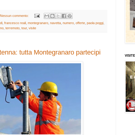
Nessun commento:
di
,
francesco reali
,
montegranaro
,
navetta
,
numero
,
offerte
,
paola poggi
,
ono
,
terremoto
,
tour
,
visite
tenna: tutta Montegranaro partecipi
VISITE