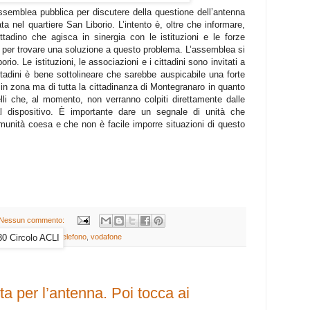
semblea pubblica per discutere della questione dell’antenna
ta nel quartiere San Liborio. L’intento è, oltre che informare,
ttadino che agisca in sinergia con le istituzioni e le forze
 per trovare una soluzione a questo problema. L’assemblea si
rio. Le istituzioni, le associazioni e i cittadini sono invitati a
ttadini è bene sottolineare che sarebbe auspicabile una forte
 in zona ma di tutta la cittadinanza di Montegranaro in quanto
elli che, al momento, non verranno colpiti direttamente dalle
l dispositivo. È importante dare un segnale di unità che
unità coesa e che non è facile imporre situazioni di questo
Nessun commento:
to
,
montegranaro
,
telefono
,
vodafone
ta per l’antenna. Poi tocca ai