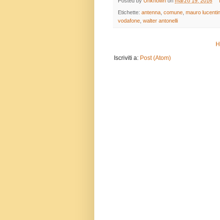
Posted by
Unknown
on
marzo 19, 2016
Etichette:
antenna
,
comune
,
mauro lucentin
vodafone
,
walter antonelli
H
Iscriviti a:
Post (Atom)