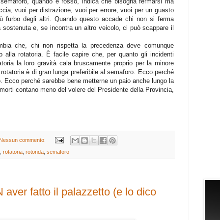
l semaforo, quando è rosso, indica che bisogna fermarsi ma
ccia, vuoi per distrazione, vuoi per errore, vuoi per un guasto
iù furbo degli altri. Quando questo accade chi non si ferma
à sostenuta e, se incontra un altro veicolo, ci può scappare il
mbia che, chi non rispetta la precedenza deve comunque
o alla rotatoria. È facile capire che, per quanto gli incidenti
toria la loro gravità cala bruscamente proprio per la minore
rotatoria è di gran lunga preferibile al semaforo. Ecco perché
o. Ecco perché sarebbe bene metterne un paio anche lungo la
i morti contano meno del volere del Presidente della Provincia,
Nessun commento:
,
rotatoria
,
rotonda
,
semaforo
ver fatto il palazzetto (e lo dico