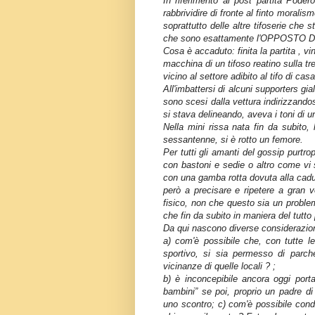
In riferimento al post partita Poder
rabbrividire di fronte al finto moralis
soprattutto delle altre tifoserie che
che sono esattamente l'OPPOST
Cosa è accaduto: finita la partita , v
macchina di un tifoso reatino sulla 
vicino al settore adibito al tifo di casa
All'imbattersi di alcuni supporters gia
sono scesi dalla vettura indirizzandosi
si stava delineando, aveva i toni di u
Nella mini rissa nata fin da subito, 
sessantenne, si è rotto un femore.
Per tutti gli amanti del gossip purtr
con bastoni e sedie o altro come vi
con una gamba rotta dovuta alla cadut
però a precisare e ripetere a gran v
fisico, non che questo sia un problem
che fin da subito in maniera del tutto
Da qui nascono diverse considerazio
a) com'è possibile che, con tutte le 
sportivo, si sia permesso di parche
vicinanze di quelle locali ? ;
b) è inconcepibile ancora oggi porta
bambini” se poi, proprio un padre di
uno scontro; c) com'è possibile cond