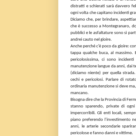
distratti e schierati sarà davvero f
ogni volta che capitano incidenti gra
Diciamo che, per brindare, aspettiam
che è successo a Montegranaro, dove
pubblici e le asfaltature sono sì part
andrei cauto nel gioire.
Anche perché c’è poco da gioire: con
tappa qualche buca, al massimo. 
pericolosissima, ci sono incidenti
manutenzione langue da anni, dai te
(diciamo niente) per quella strada
cechi e pericolosi. Parlare di rotat
ordinaria manutenzione si deve ma, fi
mancano.
Bisogna dire che la Provincia di Fer
stanno sparendo, private di ogn
impercorribili. Gli enti locali, sem
piano preferendo l’investimento nel
anni, le arterie secondarie spari
pericolose e fanno danni e vittime.