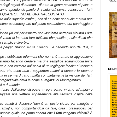
osa-Rieti, i supporters veregrensi non possono far altro che
7/03
mo degli organi di stampa , di tutta la gente presente al palas e
 stanno spendendo parole di solidarietà senza conoscere i fatti
O DI QUANTO FINO AD ORA RACCONTATO.
inta dalla squadra ospite , non si sa bene per quale motivo una
trentina accompagnato dal padre sessantenne era parcheggiata
.
lloneri (di cui per rispetto non lasciamo dettaglio alcuno) i due
 verso di loro con fare tutt'altro che pacifico; nulla di ciò che
n semplice diverbio.
la peggio l'hanno avuta i reatini , e cadendo uno dei due, il
oppo , dobbiamo informarli che non si è trattato di aggressione
 stanno facendo credere ma una semplice scaramuccia finita
a e non causata dall'ascia di un tagliagole locale; ci teniamo
NUMER
oce che sono stati i supporters reatini a cercare lo scontro
a in sè ma di fatto ribalta completamente la visione dei fatti
 pregiudiziale dava le colpe ai ragazzi di Montegranaro.
ni e domande.
forze dell'ordine disposte in ogni punto intorno all'impianto
ggiare una vettura appartenente alla tifoseria ospite nelle
re avanti il discorso “non è un posto sicuro per famiglie e
 famiglia, non comportandosi da tale, crea i presupposti per
annare qualcuno prima ancora che i fatti vengano chiariti? A