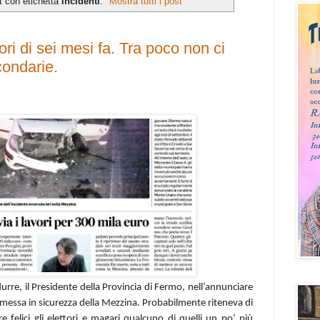
t con etichetta
incidenti
.
Mostra tutti i post
ri di sei mesi fa. Tra poco non ci
condarie.
rre, il Presidente della Provincia di Fermo, nell’annunciare
di messa in sicurezza della Mezzina. Probabilmente riteneva di
 felici gli elettori e magari qualcuno di quelli un po’ più