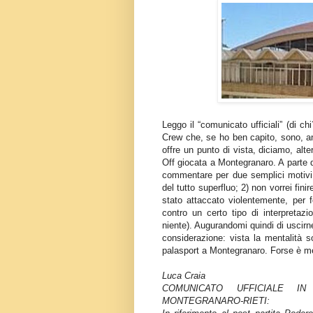
Leggo il “comunicato ufficiali” (di c
Crew che, se ho ben capito, sono, an
offre un punto di vista, diciamo, alter
Off giocata a Montegranaro. A parte d
commentare per due semplici motivi
del tutto superfluo; 2) non vorrei fi
stato attaccato violentemente, per 
contro un certo tipo di interpretazi
niente). Augurandomi quindi di uscirne
considerazione: vista la mentalità s
palasport a Montegranaro. Forse è me
Luca Craia
COMUNICATO UFFICIALE IN
MONTEGRANARO-RIETI: