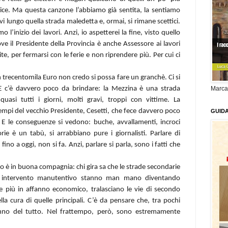
elice. Ma questa canzone l’abbiamo già sentita, la sentiamo
vi lungo quella strada maledetta e, ormai, si rimane scettici.
o l’inizio dei lavor
i
. Anzi, io aspetterei la fine, visto quello
 il Presidente della Provincia è anche Assessore ai lavori
ite, per fermarsi con le ferie e non riprendere più. Per cui ci
 trecentomila Euro non credo si possa fare un granchè. Ci si
E c’è davvero poco da brindare: la Mezzina è una strada
Marca
 quasi tutti i giorni, molti gravi, troppi con vittime. La
mpi del vecchio Presidente, Cesetti, che fece davvero poco
GUID
. E le conseguenze si vedono: buche, avvallamenti, incroci
orie è un tabù, si arrabbiano pure i giornalisti. Parlare di
no a oggi, non si fa. Anzi, parlare si parla, sono i fatti che
mo è in buona compagnia: chi gira sa che le strade secondarie
i intervento manutentivo stanno man mano diventando
pre più in affanno economico, tralasciano le vie di secondo
la cura di quelle principali. C’è da pensare che, tra pochi
ranno del tutto. Nel frattempo, però, sono estremamente