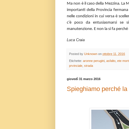
Ma non è il caso della Mezzina. La M
importanti della Provincia fermana 
nelle condizioni in cui versa è scell
c’è poco da entusiasmarsi se si
manutenzione. E non la si fa perché è 
Luca Craia
Posted by
Unknown
on
ottobre 11, 2016
Etichette:
aronne perugini
,
asfalto
,
ete mort
prvinciale
,
strada
giovedì 31 marzo 2016
Spieghiamo perché la r