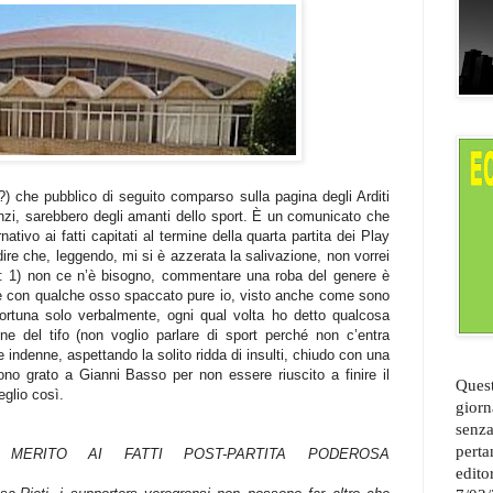
hi?) che pubblico di seguito comparso sulla pagina degli Arditi
zi, sarebbero degli amanti dello sport. È un comunicato che
nativo ai fatti capitati al termine della quarta partita dei Play
ire che, leggendo, mi si è azzerata la salivazione, non vorrei
: 1) non ce n’è bisogno, commentare una roba del genere è
nire con qualche osso spaccato pure io, visto anche come sono
fortuna solo verbalmente, ogni qual volta ho detto qualcosa
one del tifo (non voglio parlare di sport perché non c’entra
 indenne, aspettando la solito ridda di insulti, chiudo con una
ono grato a Gianni Basso per non essere riuscito a finire il
Quest
glio così.
giorn
senza
perta
 MERITO AI FATTI POST-PARTITA PODEROSA
edito