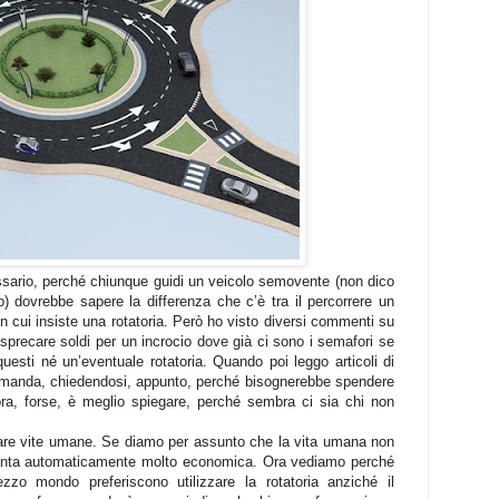
ario, perché chiunque guidi un veicolo semovente (non dico
) dovrebbe sapere la differenza che c’è tra il percorrere un
n cui insiste una rotatoria. Però ho visto diversi commenti su
recare soldi per un incrocio dove già ci sono i semafori se
questi né un’eventuale rotatoria. Quando poi leggo articoli di
omanda, chiedendosi, appunto, perché bisognerebbe spendere
lora, forse, è meglio spiegare, perché sembra ci sia chi non
vare vite umane. Se diamo per assunto che la vita umana non
iventa automaticamente molto economica. Ora vediamo perché
zzo mondo preferiscono utilizzare la rotatoria anziché il