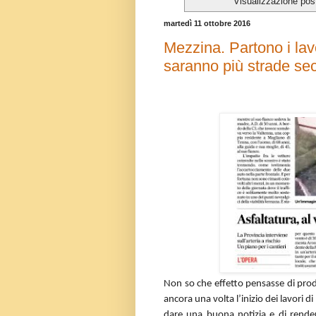
Visualizzazione pos
martedì 11 ottobre 2016
Mezzina. Partono i lavo
saranno più strade se
Non so che effetto pensasse di produ
ancora una volta l’inizio dei lavori 
dare una buona notizia e di rendere