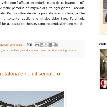
ezzina non è affatto secondaria, è uno dei collegamenti più
e viene percorsa da migliaia di auto ogni giorno. Lasciarla
erato. Per cui il Presidente ha poco da fare proclami, perché
 fa soltanto quello che si dovrebbe fare: l’ordinaria
bella. La si fa perché si evitano incidenti, si evitano morti.
VISITE
Nessun commento:
o
,
fermo
,
incidenti
,
lavori
,
manutenzione
,
mezzina
,
morti
,
provincia
,
otatoria e non il semaforo