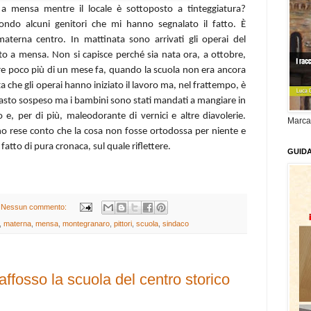
 mensa mentre il locale è sottoposto a tinteggiatura?
o alcuni genitori che mi hanno segnalato il fatto. È
aterna centro. In mattinata sono arrivati gli operai del
ito a mensa. Non si capisce perché sia nata ora, a ottobre,
tre poco più di un mese fa, quando la scuola non era ancora
sta che gli operai hanno iniziato il lavoro ma, nel frattempo, è
rimasto sospeso ma i bambini sono stati mandati a mangiare in
 e, per di più, maleodorante di vernici e altre diavolerie.
Marca
no rese conto che la cosa non fosse ortodossa per niente e
fatto di pura cronaca, sul quale riflettere.
GUID
Nessun commento:
,
materna
,
mensa
,
montegranaro
,
pittori
,
scuola
,
sindaco
affosso la scuola del centro storico