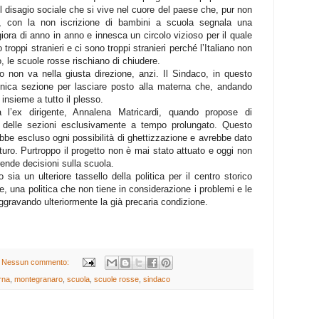
il disagio sociale che si vive nel cuore del paese che, pur non
, con la non iscrizione di bambini a scuola segnala una
iora di anno in anno e innesca un circolo vizioso per il quale
 troppi stranieri e ci sono troppi stranieri perché l’Italiano non
, le scuole rosse rischiano di chiudere.
 non va nella giusta direzione, anzi. Il Sindaco, in questo
nica sezione per lasciare posto alla materna che, andando
insieme a tutto il plesso.
a l’ex dirigente, Annalena Matricardi, quando propose di
n delle sezioni esclusivamente a tempo prolungato. Questo
ebbe escluso ogni possibilità di ghettizzazione e avrebbe dato
uturo. Purtroppo il progetto non è mai stato attuato e oggi non
ende decisioni sulla scuola.
a un ulteriore tassello della politica per il centro storico
, una politica che non tiene in considerazione i problemi e le
ggravando ulteriormente la già precaria condizione.
Nessun commento:
rna
,
montegranaro
,
scuola
,
scuole rosse
,
sindaco