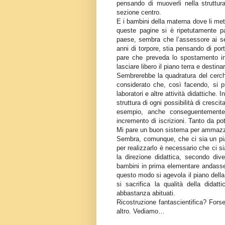
pensando di muoverli nella struttur
sezione centro.
E i bambini della materna dove li met
queste pagine si è ripetutamente par
paese, sembra che l’assessore ai ser
anni di torpore, stia pensando di port
pare che preveda lo spostamento in t
lasciare libero il piano terra e destina
Sembrerebbe la quadratura del cerchi
considerato che, così facendo, si pr
laboratori e altre attività didattiche
struttura di ogni possibilità di cresc
esempio, anche conseguentemente 
incremento di iscrizioni. Tanto da p
Mi pare un buon sistema per ammazza
Sembra, comunque, che ci sia un pia
per realizzarlo è necessario che ci s
la direzione didattica, secondo div
bambini in prima elementare andasser
questo modo si agevola il piano della
si sacrifica la qualità della dida
abbastanza abituati.
Ricostruzione fantascientifica? For
altro. Vediamo…