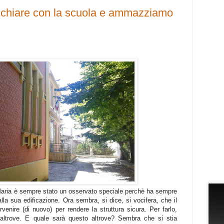
cchiare con la scuola e ammazziamo
a Maria è sempre stato un osservato speciale perchè ha sempre
alla sua edificazione. Ora sembra, si dice, si vocifera, che il
enire (di nuovo) per rendere la struttura sicura. Per farlo,
 altrove. E quale sarà questo altrove? Sembra che si stia