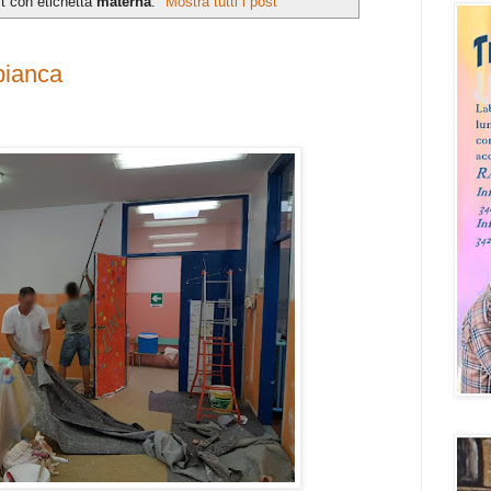
t con etichetta
materna
.
Mostra tutti i post
bianca