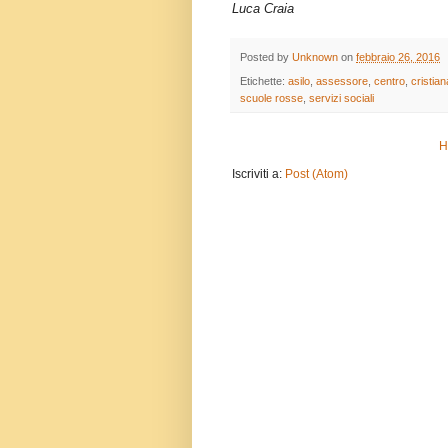
Luca Craia
Posted by
Unknown
on
febbraio 26, 2016
Etichette:
asilo
,
assessore
,
centro
,
cristia
scuole rosse
,
servizi sociali
H
Iscriviti a:
Post (Atom)