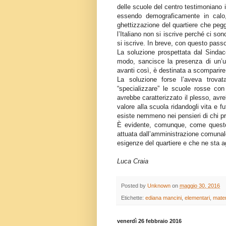
delle scuole del centro testimoniano 
essendo demograficamente in calo
ghettizzazione del quartiere che pegg
l’Italiano non si iscrive perché ci sono
si iscrive. In breve, con questo passo
La soluzione prospettata dal Sindaco
modo, sancisce la presenza di un’u
avanti così, è destinata a scomparire 
La soluzione forse l’aveva trovat
“specializzare” le scuole rosse co
avrebbe caratterizzato il plesso, avr
valore alla scuola ridandogli vita e f
esiste nemmeno nei pensieri di chi pr
È evidente, comunque, come questo si
attuata dall’amministrazione comunale
esigenze del quartiere e che ne sta a
Luca Craia
Posted by
Unknown
on
maggio 30, 2016
Etichette:
ediana mancini
,
elementari
,
mate
venerdì 26 febbraio 2016