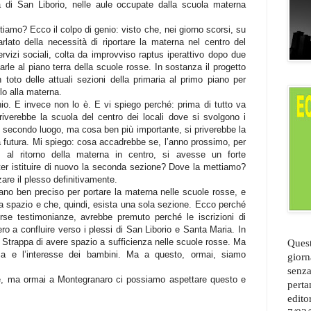
a di San Liborio, nelle aule occupate dalla scuola materna
tiamo? Ecco il colpo di genio: visto che, nei giorno scorsi, su
lato della necessità di riportare la materna nel centro del
vizi sociali, colta da improvviso raptus iperattivo dopo due
arle al piano terra della scuole rosse. In sostanza il progetto
oto delle attuali sezioni della primaria al primo piano per
rlo alla materna.
o. E invece non lo è. E vi spiego perché: prima di tutto va
iverebbe la scuola del centro dei locali dove si svolgono i
. In secondo luogo, ma cosa ben più importante, si priverebbe la
ita futura. Mi spiego: cosa accadrebbe se, l’anno prossimo, per
al ritorno della materna in centro, si avesse un forte
oter istituire di nuovo la seconda sezione? Dove la mettiamo?
re il plesso definitivamente.
no ben preciso per portare la materna nelle scuole rosse, e
ia spazio e che, quindi, esista una sola sezione. Ecco perché
erse testimonianze, avrebbe premuto perché le iscrizioni di
o a confluire verso i plessi di San Liborio e Santa Maria. In
 Strappa di avere spazio a sufficienza nelle scuole rosse. Ma
Quest
ttica e l’interesse dei bambini. Ma a questo, ormai, siamo
giorn
senza
se, ma ormai a Montegranaro ci possiamo aspettare questo e
perta
edito