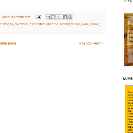
7/03
Nessun commento:
na strappa
,
direzione
,
elementari
,
materna
,
montegranaro
,
nido
,
scuole
,
ome page
Post più vecchi
NUMER