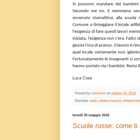
Si possono mandare dei bambini a
Secondo me no. E nemmeno second
avvenuto stamattina, alla scuola m
Comune a tinteggiare il locale adib
l’esigenza di fare questi lavori men
iniziata, l’esigenza non c’era. Fatto 
giunta l’ora di pranzo. Il lavoro è 
quel locale certamente non igienico
Fortunatamente le insegnanti si so
hanno portato via i bambini. Resta il 
Luca Craia
Posted by
Unknown
on
ottobre 18, 2016
Etichette:
asilo
,
ediana mancini
,
imbianchini
lunedì 30 maggio 2016
Scuole rosse: come ti 