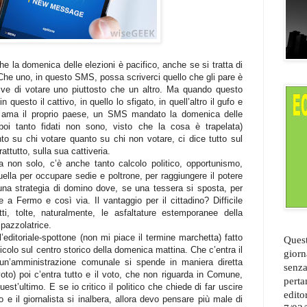
la domenica delle elezioni è pacifico, anche se si tratta di
. Che uno, in questo SMS, possa scriverci quello che gli pare è
rive di votare uno piuttosto che un altro. Ma quando questo
 questo il cattivo, in quello lo sfigato, in quell’altro il gufo e
on ama il proprio paese, un SMS mandato la domenica delle
 poi tanto fidati non sono, visto che la cosa è trapelata)
o su chi votare quanto su chi non votare, ci dice tutto sul
attutto, sulla sua cattiveria.
a non solo, c’è anche tanto calcolo politico, opportunismo,
quella per occupare sedie e poltrone, per raggiungere il potere
è una strategia di domino dove, se una tessera si sposta, per
 a Fermo e così via. Il vantaggio per il cittadino? Difficile
ti, tolte, naturalmente, le asfaltature estemporanee della
pazzolatrice.
’editoriale-spottone (non mi piace il termine marchetta) fatto
Quest
ticolo sul centro storico della domenica mattina. Che c’entra il
giorn
 un’amministrazione comunale si spende in maniera diretta
senza
oto) poi c’entra tutto e il voto, che non riguarda in Comune,
perta
st’ultimo. E se io critico il politico che chiede di far uscire
edito
o e il giornalista si inalbera, allora devo pensare più male di