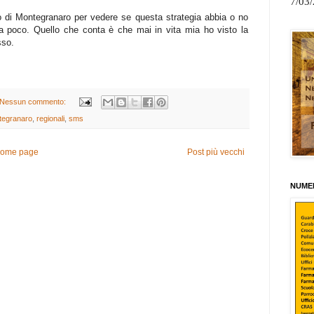
7/03
lio di Montegranaro per vedere se questa strategia abbia o no
onta poco. Quello che conta è che mai in vita mia ho visto la
sso.
Nessun commento:
tegranaro
,
regionali
,
sms
ome page
Post più vecchi
NUMER