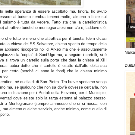
lo nella speranza di essere ascoltato ma, finora, ho avuto
essore al turismo sembra tenerci molto, almeno a finire sul
 turismo è tutta da vedere. Fatto sta che la cartellonistica
he) attrattive turistiche montegranaresi non c’è e, laddove c’è,
io che tutto è meno che attrattiva per il turista. Idem dicasi
cata la chiesa del SS.Salvatore, chiesa sparita da tempo della
che abbiamo riscoperto noi di Arkeo ma che è assolutamente
Marca
ghiozzo la “cripta” di Sant’Ugo ma, a seguire i cartelli, si è
iva si trova un cartello sulla porta che data la chiesa al XIII
ati abbia detto che il cartello è esatto dall’alto della sua
GUID
 per certo (perché ci sono le fonti) che la chiesa minimo
e voi.
Serafino né quella di di San Pietro. Tra breve speriamo venga
como ma, se qualcuno che non sa dov’è dovesse cercarla, non
suna indicazione per i Portali della Pievania, per il Municipio,
nventati dove esiste solo la targa esterna al palazzo stesso.
risti a Montegranaro (sempre ammesso che ci si riesca, con
), ma almeno qualche servizio, anche minimo, come quello di
porlo.