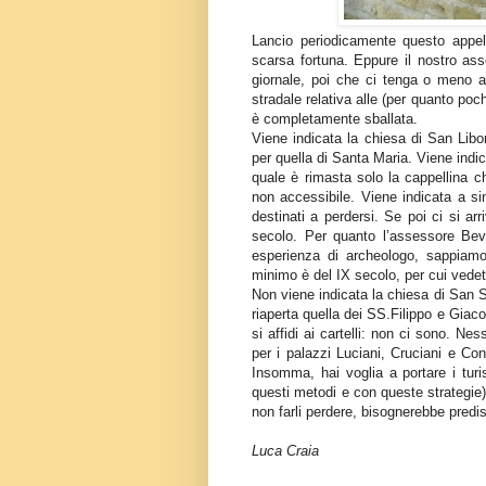
Lancio periodicamente questo appel
scarsa fortuna. Eppure il nostro ass
giornale, poi che ci tenga o meno al
stradale relativa alle (per quanto poc
è completamente sballata.
Viene indicata la chiesa di San Libor
per quella di Santa Maria. Viene indi
quale è rimasta solo la cappellina 
non accessibile. Viene indicata a sin
destinati a perdersi. Se poi ci si arr
secolo. Per quanto l’assessore Bever
esperienza di archeologo, sappiamo
minimo è del IX secolo, per cui vedet
Non viene indicata la chiesa di San 
riaperta quella dei SS.Filippo e Gia
si affidi ai cartelli: non ci sono. Nes
per i palazzi Luciani, Cruciani e Co
Insomma, hai voglia a portare i tu
questi metodi e con queste strategie
non farli perdere, bisognerebbe predis
Luca Craia