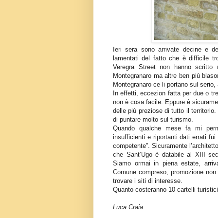
Ieri sera sono arrivate decine e d
lamentati del fatto che è difficile t
Veregra Street non hanno scritto n
Montegranaro ma altre ben più blasona
Montegranaro ce li portano sul serio, 
In effetti, eccezion fatta per due o t
non è cosa facile. Eppure è sicuramen
delle più preziose di tutto il territo
di puntare molto sul turismo.
Quando qualche mese fa mi permisi
insufficienti e riportanti dati errati 
competente”. Sicuramente l’architett
che Sant’Ugo è databile al XIII seco
Siamo ormai in piena estate, arriva
Comune compreso, promozione non n
trovare i siti di interesse.
Quanto costeranno 10 cartelli turisti
Luca Craia