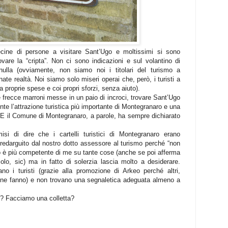
ecine di persone a visitare Sant’Ugo e moltissimi si sono
rovare la “cripta”. Non ci sono indicazioni e sul volantino di
ulla (ovviamente, non siamo noi i titolari del turismo a
te realtà. Noi siamo solo miseri operai che, però, i turisti a
a proprie spese e coi propri sforzi, senza aiuto).
re frecce marroni messe in un paio di incroci, trovare Sant’Ugo
te l’attrazione turistica più importante di Montegranaro e una
rio. E il Comune di Montegranaro, a parole, ha sempre dichiarato
 di dire che i cartelli turistici di Montegranaro erano
fui redarguito dal nostro dotto assessore al turismo perché “non
o è più competente di me su tante cose (anche se poi afferma
lo, sic) ma in fatto di solerzia lascia molto a desiderare.
no i turisti (grazie alla promozione di Arkeo perché altri,
e fanno) e non trovano una segnaletica adeguata almeno a
ci? Facciamo una colletta?