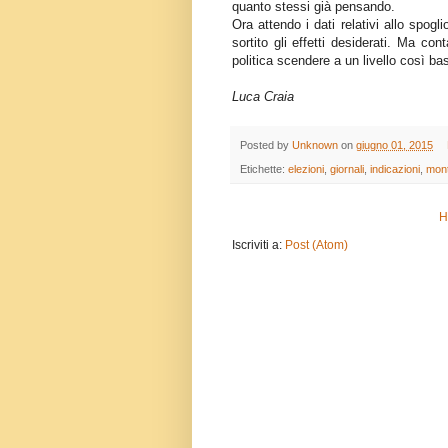
quanto stessi già pensando.
Ora attendo i dati relativi allo spog
sortito gli effetti desiderati. Ma c
politica scendere a un livello così ba
Luca Craia
Posted by
Unknown
on
giugno 01, 2015
Etichette:
elezioni
,
giornali
,
indicazioni
,
mon
H
Iscriviti a:
Post (Atom)