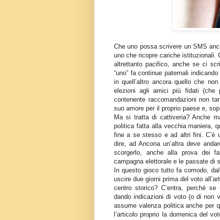
Che uno possa scrivere un SMS anche 
uno che ricopre cariche istituzionali
altrettanto pacifico, anche se ci sc
“uno” fa continue paternali indicando in
in quell’altro ancora quello che n
elezioni agli amici più fidati (che
contenente raccomandazioni non tant
suo amore per il proprio paese e, sopr
Ma si tratta di cattiveria? Anche m
politica fatta alla vecchia maniera, 
fine a se stesso e ad altri fini. C’
dire, ad Ancona un’altra deve andare
scorgerlo, anche alla prova dei fat
campagna elettorale e le passate di s
In questo gioco tutto fa comodo, dall
uscire due giorni prima del voto all’ar
centro storico? C’entra, perché se
dando indicazioni di voto (o di non v
assume valenza politica anche per que
l’articolo proprio la domenica del vot