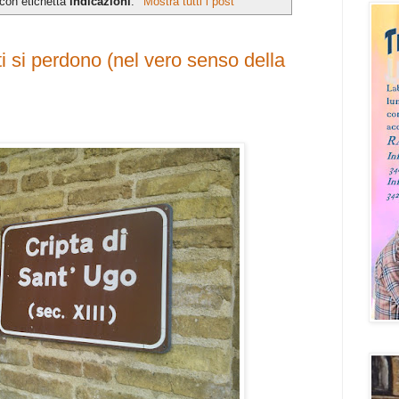
 con etichetta
indicazioni
.
Mostra tutti i post
ti si perdono (nel vero senso della