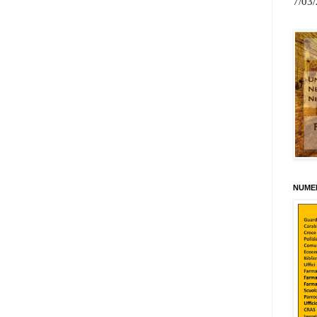
7/03
NUMER