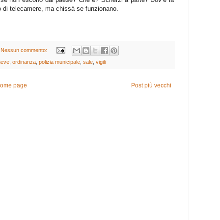
o di telecamere, ma chissà se funzionano.
Nessun commento:
neve
,
ordinanza
,
polizia municipale
,
sale
,
vigili
ome page
Post più vecchi