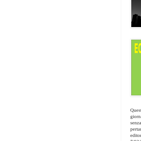
Quest
giorn
senza
perta
edito