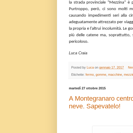
la strada provinciale “Mezzina” è 
Purtroppo, però, ci sono molti me
causando impedimenti seri alla cir
adeguatamente attrezzato per viaggia
la propria e l’altrui incolumità. Le
più delle catene ma, soprattutto, 
pericoloso.
Luca Craia
Posted by
Luca
on
gennaio 17, 2017
Ne
Etichette:
fermo
,
gomme
,
macchine
,
mezzi
martedì 27 ottobre 2015
A Montegranaro centro
neve. Sapevatelo!