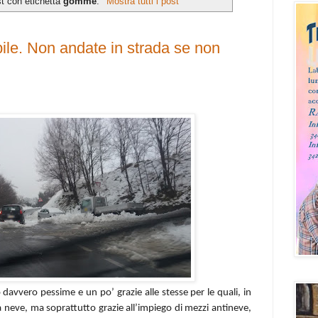
t con etichetta
gomme
.
Mostra tutti i post
ile. Non andate in strada se non
avvero pessime e un po’ grazie alle stesse per le quali, in
 neve, ma soprattutto grazie all’impiego di mezzi antineve,