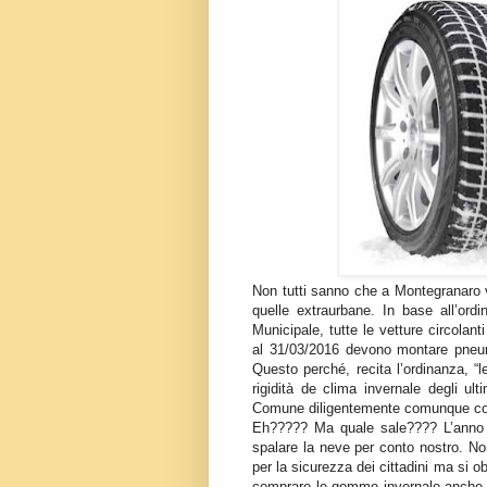
Non tutti sanno che a Montegranaro v
quelle extraurbane. In base all’or
Municipale, tutte le vetture circola
al 31/03/2016 devono montare pneum
Questo perché, recita l’ordinanza, “l
rigidità de clima invernale degli ul
Comune diligentemente comunque co
Eh????? Ma quale sale???? L’anno s
spalare la neve per conto nostro. No
per la sicurezza dei cittadini ma si o
comprare le gomme invernalo anche 