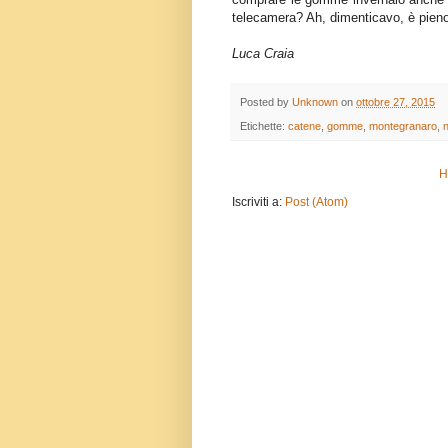
telecamera? Ah, dimenticavo, è pien
Luca Craia
Posted by
Unknown
on
ottobre 27, 2015
Etichette:
catene
,
gomme
,
montegranaro
,
H
Iscriviti a:
Post (Atom)