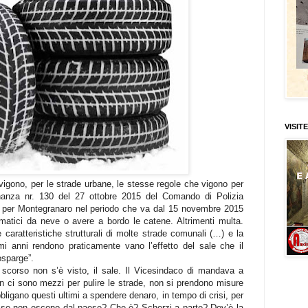
VISITE
igono, per le strade urbane, le stesse regole che vigono per
dinanza nr. 130 del 27 ottobre 2015 del Comando di Polizia
nti per Montegranaro nel periodo che va dal 15 novembre 2015
atici da neve o avere a bordo le catene. Altrimenti multa.
e caratteristiche strutturali di molte strade comunali (…) e la
timi anni rendono praticamente vano l’effetto del sale che il
sparge”.
corso non s’è visto, il sale. Il Vicesindaco di mandava a
n ci sono mezzi per pulire le strade, non si prendono misure
bbligano questi ultimi a spendere denaro, in tempo di crisi, per
se non escono dal paese? Che è? Scherzi a parte? Dov’è la