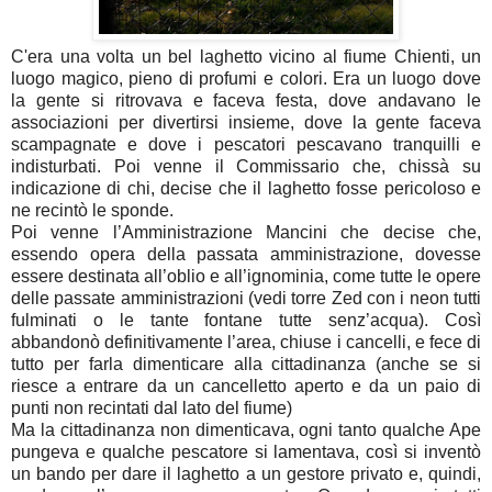
C'era una volta un bel laghetto vicino al fiume Chienti, un
luogo magico, pieno di profumi e colori. Era un luogo dove
la gente si ritrovava e faceva festa, dove andavano le
associazioni per divertirsi insieme, dove la gente faceva
scampagnate e dove i pescatori pescavano tranquilli e
indisturbati. Poi venne il Commissario che, chissà su
indicazione di chi, decise che il laghetto fosse pericoloso e
ne recintò le sponde.
Poi venne l’Amministrazione Mancini che decise che,
essendo opera della passata amministrazione, dovesse
essere destinata all’oblio e all’ignominia, come tutte le opere
delle passate amministrazioni (vedi torre Zed con i neon tutti
fulminati o le tante fontane tutte senz’acqua). Così
abbandonò definitivamente l’area, chiuse i cancelli, e fece di
tutto per farla dimenticare alla cittadinanza (anche se si
riesce a entrare da un cancelletto aperto e da un paio di
punti non recintati dal lato del fiume)
Ma la cittadinanza non dimenticava, ogni tanto qualche Ape
pungeva e qualche pescatore si lamentava, così si inventò
un bando per dare il laghetto a un gestore privato e, quindi,