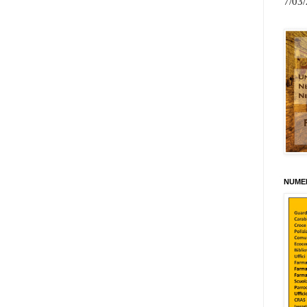
7/03
NUMER