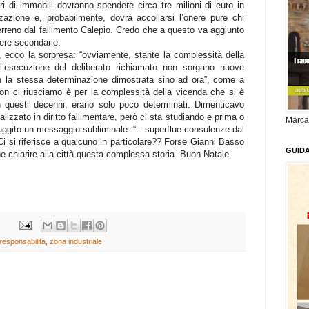
ari di immobili dovranno spendere circa tre milioni di euro in
zazione e, probabilmente, dovrà accollarsi l’onere pure chi
terreno dal fallimento Calepio. Credo che a questo va aggiunto
ere secondarie.
 ecco la sorpresa: “ovviamente, stante la complessità della
l’esecuzione del deliberato richiamato non sorgano nuove
on la stessa determinazione dimostrata sino ad ora”, come a
on ci riusciamo è per la complessità della vicenda che si è
 in questi decenni, erano solo poco determinati. Dimenticavo
izzato in diritto fallimentare, però ci sta studiando e prima o
Marca
uggito un messaggio subliminale: “…superflue consulenze dal
Ci si riferisce a qualcuno in particolare?? Forse Gianni Basso
GUID
e chiarire alla città questa complessa storia. Buon Natale.
responsabilità
,
zona industriale