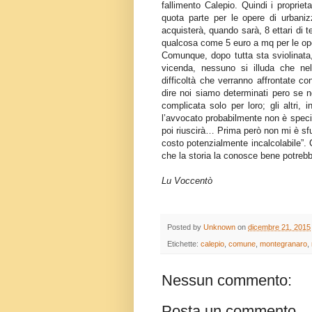
fallimento Calepio. Quindi i propriet
quota parte per le opere di urbaniz
acquisterà, quando sarà, 8 ettari di 
qualcosa come 5 euro a mq per le op
Comunque, dopo tutta sta sviolinata,
vicenda, nessuno si illuda che nel
difficoltà che verranno affrontate c
dire noi siamo determinati pero se n
complicata solo per loro; gli altri,
l’avvocato probabilmente non è special
poi riuscirà… Prima però non mi è sf
costo potenzialmente incalcolabile”. 
che la storia la conosce bene potrebb
Lu Voccentò
Posted by
Unknown
on
dicembre 21, 2015
Etichette:
calepio
,
comune
,
montegranaro
,
Nessun commento:
Posta un commento