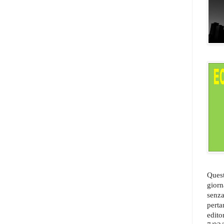
Quest
giorn
senza
perta
edito