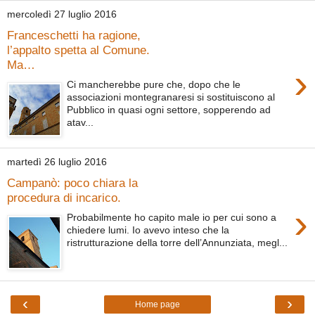
mercoledì 27 luglio 2016
Franceschetti ha ragione,
l’appalto spetta al Comune.
Ma…
›
Ci mancherebbe pure che, dopo che le
associazioni montegranaresi si sostituiscono al
Pubblico in quasi ogni settore, sopperendo ad
atav...
martedì 26 luglio 2016
Campanò: poco chiara la
procedura di incarico.
›
Probabilmente ho capito male io per cui sono a
chiedere lumi. Io avevo inteso che la
ristrutturazione della torre dell’Annunziata, megl...
‹
›
Home page