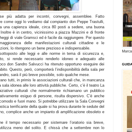
ese più adatta per incontri, convegni, assemblee. Fatto
are come oggi lo vediamo dal compianto don Peppe Trastulli,
 ha una capienza ideale, circa 80 posti a sedere, una buona
Inoltre è in centro, vicinissimo a piazza Mazzini e di fronte
rcheggi di viale Gramsci ed è facile da raggiungere. Per questo
ggioranza delle manifestazioni culturali cittadine e le
tuzioni, lo ritengono un bene prezioso e indispensabile.
Marca
 sottoposto alle leggi e alle norme in tema di sicurezza e,
ato, si rende necessario renderlo idoneo e adeguato alle
roco don Sandro Salvucci ha ritenuto opportuno eseguire dei
GUID
bito. Questo, però, comporterà l’indisponibilità della sala per
ndro, sarà il più breve possibile, solo qualche mese.
ano tutti, in primis le associazioni culturali che, in mancanza
 sala idonea alle loro attività pubbliche. Certo, c’è il teatro La
ziative culturali che normalmente richiamano un pubblico
ativamente esiguo di persone, risulta dispersivo. C’è anche
 scomodo e fuori mano. Si potrebbe utilizzare la Sala Convegni
ica terrificante della quale si ha prova durante le sedute del
no, complice anche un impianto di amplificazione obsoleto e
e il tempo necessario per sistemare l’oratorio sia breve,
 utilizza meno del solito. E chissà che a settembre non lo