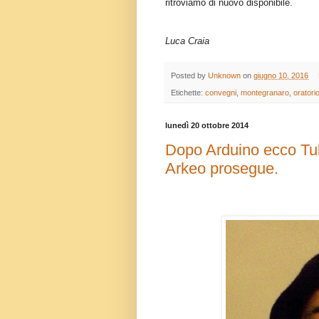
ritroviamo di nuovo disponibile.
Luca Craia
Posted by
Unknown
on
giugno 10, 2016
Etichette:
convegni
,
montegranaro
,
oratori
lunedì 20 ottobre 2014
Dopo Arduino ecco Tulli
Arkeo prosegue.