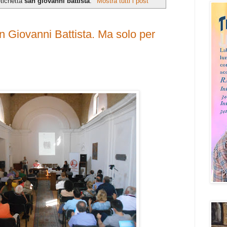
etichetta
san giovanni battista
.
Mostra tutti i post
an Giovanni Battista. Ma solo per