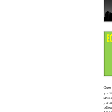
Quest
giorn
senza
perta
edito