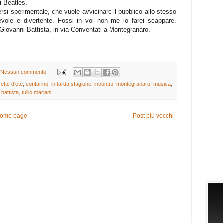
i Beatles.
ersi sperimentale, che vuole avvicinare il pubblico allo stesso
evole e divertente. Fossi in voi non me lo farei scappare.
n Giovanni Battista, in via Conventati a Montegranaro.
Nessun commento:
ette d'ete
,
contarino
,
in tarda stagione
,
incontro
,
montegranaro
,
musica
,
 battista
,
tullio mariani
ome page
Post più vecchi