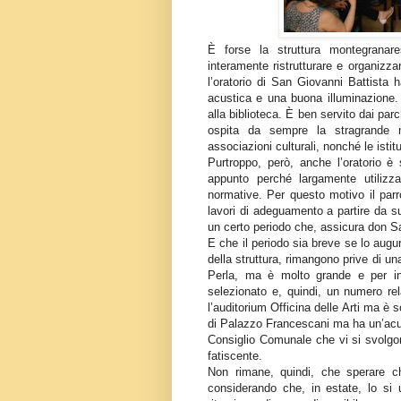
È forse la struttura montegranar
interamente ristrutturare e organizz
l’oratorio di San Giovanni Battista
acustica e una buona illuminazione. 
alla biblioteca. È ben servito dai pa
ospita da sempre la stragrande ma
associazioni culturali, nonché le isti
Purtroppo, però, anche l’oratorio è
appunto perché largamente utilizz
normative. Per questo motivo il par
lavori di adeguamento a partire da su
un certo periodo che, assicura don Sa
E che il periodo sia breve se lo augur
della struttura, rimangono prive di una
Perla, ma è molto grande e per ini
selezionato e, quindi, un numero rel
l’auditorium Officina delle Arti ma è
di Palazzo Francescani ma ha un’acust
Consiglio Comunale che vi si svolgo
fatiscente.
Non rimane, quindi, che sperare ch
considerando che, in estate, lo si