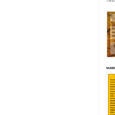
7/03
NUMER