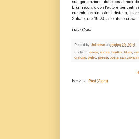
sua generazione, dal blues al rock de
È un incontro con l’autore per certi v
creando un’atmosfera distesa, piac
Sabato, ore 16.00, all’oratorio di Sa
Luca Craia
Posted by
Unknown
on
ottobre 20, 2014
Etichette:
arkeo
,
autore
,
beatles
,
blues
,
cas
oratorio
,
pietro
,
poesia
,
poeta
,
san giovanni
H
Iscriviti a:
Post (Atom)