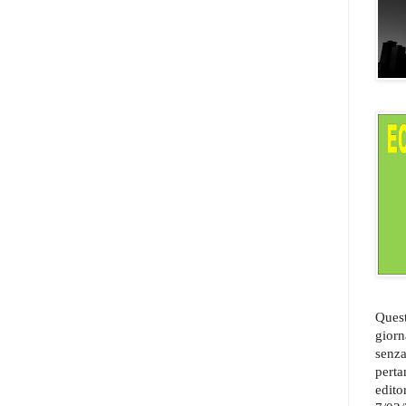
Quest
giorn
senza
perta
edito