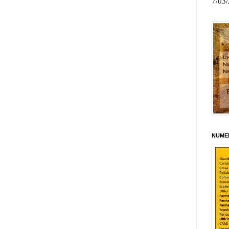
7/03
NUMER