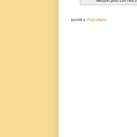
Nessun post con l'etic
Iscriviti a:
Post (Atom)