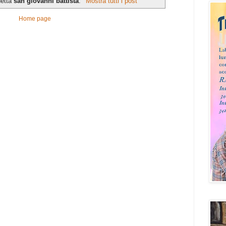
hetta
san giovanni battista
.
Mostra tutti i post
Home page