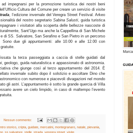
 ad impegnarsi per la promozione turistica dei nostri beni
dell’Ufficio Cultura del Comune per creare un servizio di visite
trada
, l’edizione invernale del Veregra Street Festival. Arkeo
sionalità del nostro segretario
Sabina Salusti
, guida turistica
compagnare i visitatori alla scoperta delle bellezze nascoste di
turalmente, Sant’Ugo ma anche la Cappellina di San Michele
 e di SS. Salvatore, San Serafino e San Pietro in un percorso
co. Sono due gli appuntamenti: alle 10.00 e alle 12.00 con
gratuite.
Marca
issata la terza passeggiata a caccia di stelle guidati dal
i
, geologo, guida naturalistica e appassionato di astronomia.
GUID
iziativa che giunge così al terzo appuntamento del 2014. È
llato invernale subito dopo il solstizio e ascoltare Dino che
sta astronomico con numerose e piacevoli divagazioni nel mondo
to gli astri. L’appuntamento è sotto la grande quercia di Villa
ssario avere un cielo limpido, in caso di maltempo l’evento
ratuita.
Nessun commento:
ntro storico
,
cripta
,
guidate
,
mercatini
,
montegranaro
,
natale
,
pievania
,
go
,
ss.salvatore
,
stelle
,
strada
,
veregra street
,
visite