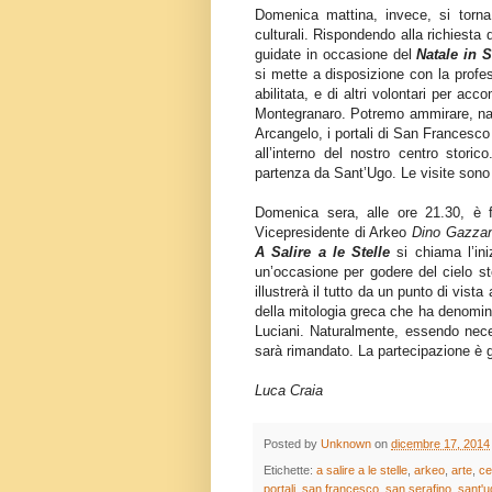
Domenica mattina, invece, si torna
culturali. Rispondendo alla richiesta 
guidate in occasione del
Natale in S
si mette a disposizione con la profes
abilitata, e di altri volontari per ac
Montegranaro. Potremo ammirare, na
Arcangelo, i portali di San Francesco
all’interno del nostro centro stori
partenza da Sant’Ugo. Le visite sono 
Domenica sera, alle ore 21.30, è f
Vicepresidente di Arkeo
Dino Gazzan
A Salire a le Stelle
si chiama l’in
un’occasione per godere del cielo ste
illustrerà il tutto da un punto di vi
della mitologia greca che ha denomina
Luciani. Naturalmente, essendo nece
sarà rimandato. La partecipazione è g
Luca Craia
Posted by
Unknown
on
dicembre 17, 2014
Etichette:
a salire a le stelle
,
arkeo
,
arte
,
ce
portali
,
san francesco
,
san serafino
,
sant'u