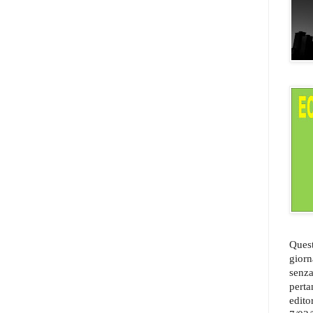
Quest
giorn
senza
perta
edito