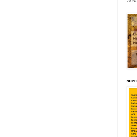
7/03
NUMER