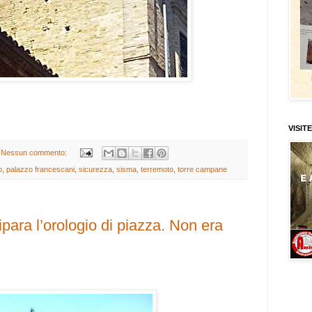
VISITE
Nessun commento:
o
,
palazzo francescani
,
sicurezza
,
sisma
,
terremoto
,
torre campane
ipara l’orologio di piazza. Non era