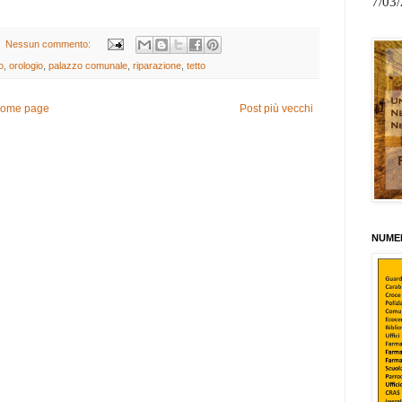
7/03
Nessun commento:
o
,
orologio
,
palazzo comunale
,
riparazione
,
tetto
ome page
Post più vecchi
NUMER