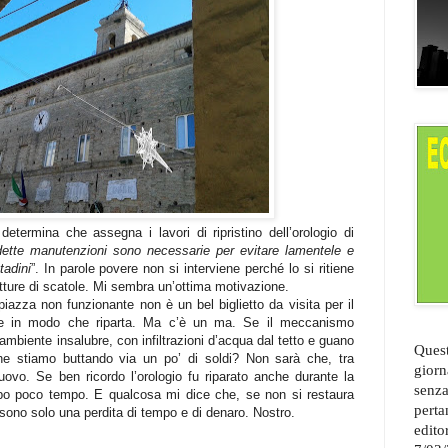
 determina che assegna i lavori di ripristino dell’orologio di
dette manutenzioni sono necessarie per evitare lamentele e
tadini
”. In parole povere non si interviene perché lo si ritiene
tture di scatole. Mi sembra un’ottima motivazione.
piazza non funzionante non è un bel biglietto da visita per il
e in modo che riparta. Ma c’è un ma. Se il meccanismo
 ambiente insalubre, con infiltrazioni d’acqua dal tetto e guano
Quest
che stiamo buttando via un po’ di soldi? Non sarà che, tra
giorn
ovo. Se ben ricordo l’orologio fu riparato anche durante la
senza
opo poco tempo. E qualcosa mi dice che, se non si restaura
perta
 sono solo una perdita di tempo e di denaro. Nostro.
edito