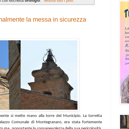
t con etichetta
orologio
.
Mostra tutti i post
inalmente la messa in sicurezza
ente si mette mano alla torre del Municipio. La torretta
Palazzo Comunale di Montegranaro, era stata fortemente
to ma, nonostante la consapevolezza della sua pericolosità,