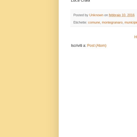
Luca Craia
Posted by
Unknown
on
febbraio 10, 2016
Etichette:
comune
,
montegranaro
,
municipi
H
Iscriviti a:
Post (Atom)