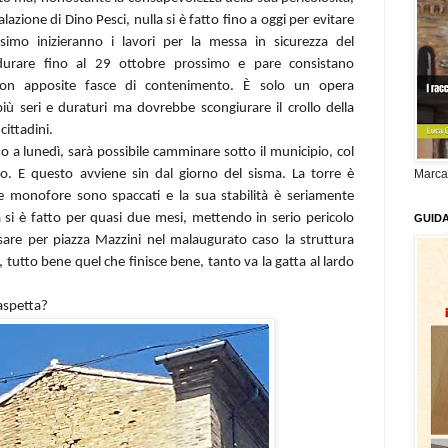
lazione di Dino Pesci, nulla si è fatto fino a oggi per evitare
ssimo inizieranno i lavori per la messa in sicurezza del
durare fino al 29 ottobre prossimo e pare consistano
a con apposite fasce di contenimento. È solo un opera
più seri e duraturi ma dovrebbe scongiurare il crollo della
cittadini.
o a lunedì, sarà possibile camminare sotto il municipio, col
sso. E questo avviene sin dal giorno del sisma. La torre è
Marca
lle monofore sono spaccati e la sua stabilità è seriamente
i è fatto per quasi due mesi, mettendo in serio pericolo
GUID
ssare per piazza Mazzini nel malaugurato caso la struttura
 tutto bene quel che finisce bene, tanto va la gatta al lardo
 aspetta?