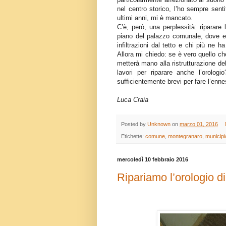
nel centro storico, l’ho sempre senti
ultimi anni, mi è mancato.
C’è, però, una perplessità: riparare
piano del palazzo comunale, dove esi
infiltrazioni dal tetto e chi più ne 
Allora mi chiedo: se è vero quello ch
metterà mano alla ristrutturazione de
lavori per riparare anche l’orolog
sufficientemente brevi per fare l’en
Luca Craia
Posted by
Unknown
on
marzo 01, 2016
Etichette:
comune
,
montegranaro
,
municipi
mercoledì 10 febbraio 2016
Ripariamo l’orologio di