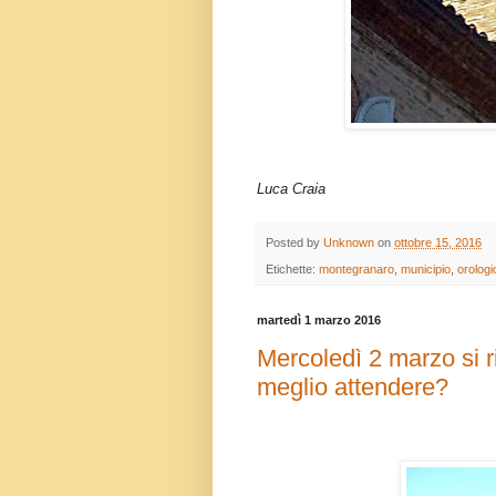
Luca Craia
Posted by
Unknown
on
ottobre 15, 2016
Etichette:
montegranaro
,
municipio
,
orologi
martedì 1 marzo 2016
Mercoledì 2 marzo si r
meglio attendere?