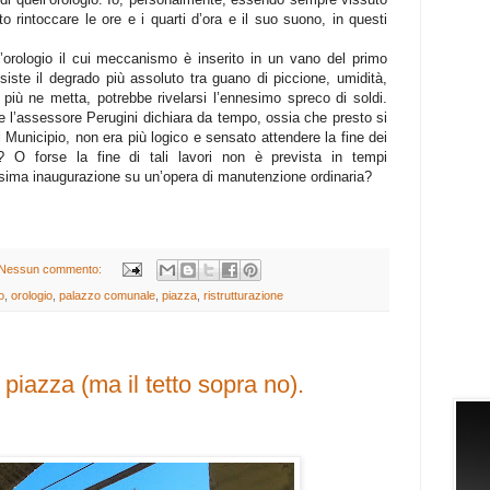
to rintoccare le ore e i quarti d’ora e il suo suono, in questi
 l’orologio il cui meccanismo è inserito in un vano del primo
ste il degrado più assoluto tra guano di piccione, umidità,
ha più ne metta, potrebbe rivelarsi l’ennesimo spreco di soldi.
e l’assessore Perugini dichiara da tempo, ossia che presto si
l Municipio, non era più logico e sensato attendere la fine dei
io? O forse la fine di tali lavori non è prevista in tempi
nesima inaugurazione su un’opera di manutenzione ordinaria?
Nessun commento:
o
,
orologio
,
palazzo comunale
,
piazza
,
ristrutturazione
 piazza (ma il tetto sopra no).