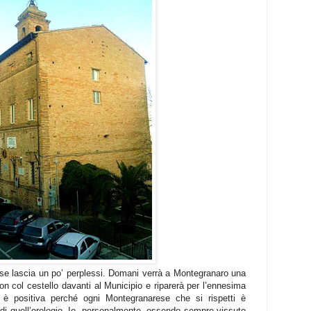
 se lascia un po’ perplessi. Domani verrà a Montegranaro una
on col cestello davanti al Municipio e riparerà per l’ennesima
a è positiva perché ogni Montegranarese che si rispetti è
 di quell’orologio. Io, personalmente, essendo sempre vissuto