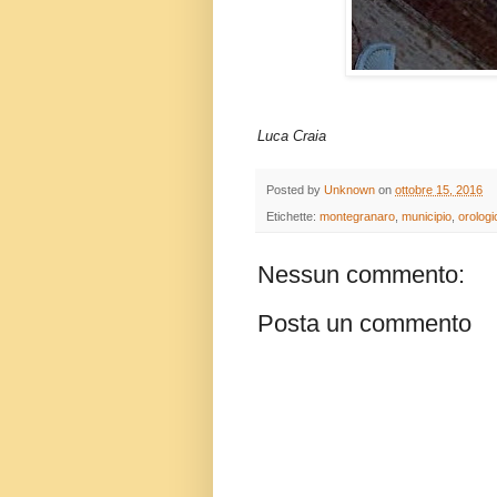
Luca Craia
Posted by
Unknown
on
ottobre 15, 2016
Etichette:
montegranaro
,
municipio
,
orologi
Nessun commento:
Posta un commento