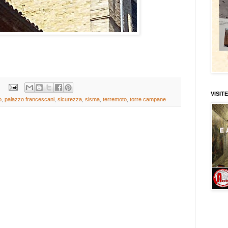
VISITE
o
,
palazzo francescani
,
sicurezza
,
sisma
,
terremoto
,
torre campane