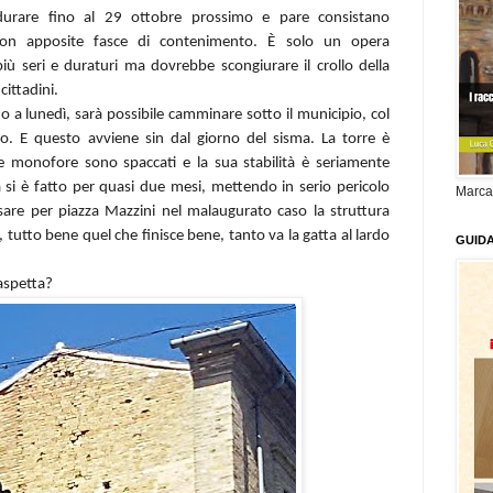
durare fino al 29 ottobre prossimo e pare consistano
a con apposite fasce di contenimento. È solo un opera
più seri e duraturi ma dovrebbe scongiurare il crollo della
cittadini.
o a lunedì, sarà possibile camminare sotto il municipio, col
sso. E questo avviene sin dal giorno del sisma. La torre è
lle monofore sono spaccati e la sua stabilità è seriamente
i è fatto per quasi due mesi, mettendo in serio pericolo
Marca
ssare per piazza Mazzini nel malaugurato caso la struttura
 tutto bene quel che finisce bene, tanto va la gatta al lardo
GUID
 aspetta?