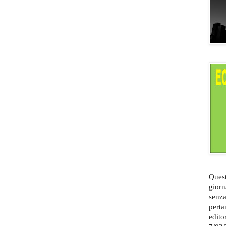
Quest
giorn
senza
perta
edito