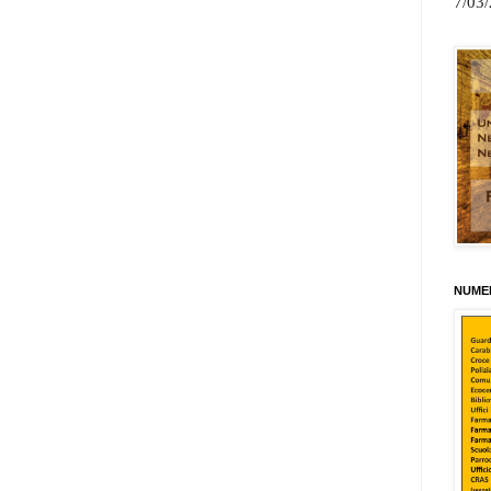
7/03
NUMER