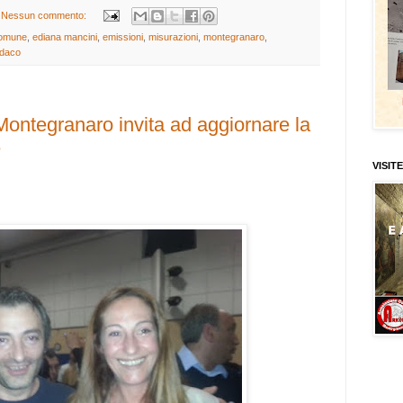
Nessun commento:
omune
,
ediana mancini
,
emissioni
,
misurazioni
,
montegranaro
,
ndaco
Montegranaro invita ad aggiornare la
e
VISITE