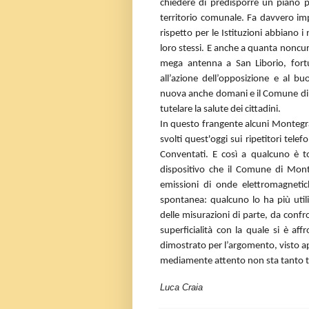
chiedere di predisporre un piano pe
territorio comunale. Fa davvero im
rispetto per le Istituzioni abbiano 
loro stessi. E anche a quanta noncur
mega antenna a San Liborio, fort
all’azione dell’opposizione e al
nuova anche domani e il Comune di
tutelare la salute dei cittadini.
In questo frangente alcuni Montegran
svolti quest'oggi sui ripetitori telefo
Conventati. E così a qualcuno è t
dispositivo che il Comune di Mon
emissioni di onde elettromagneti
spontanea: qualcuno lo ha più util
delle misurazioni di parte, da confr
superficialità con la quale si è aff
dimostrato per l’argomento, visto a
mediamente attento non sta tanto t
Luca Craia