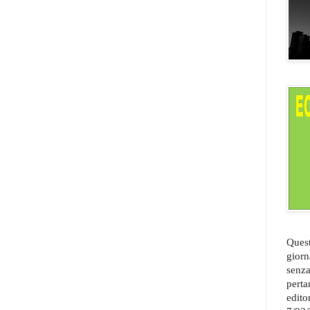
Quest
giorn
senza
perta
edito