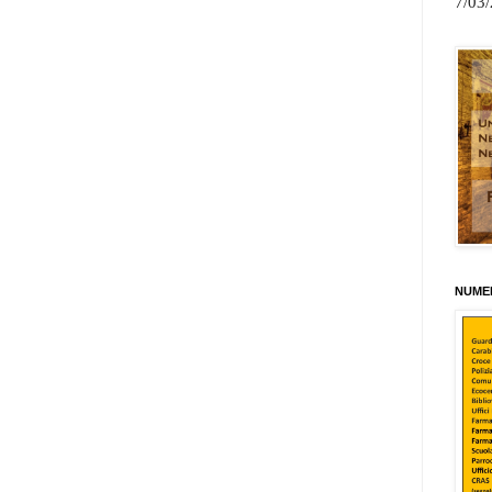
7/03
NUMER