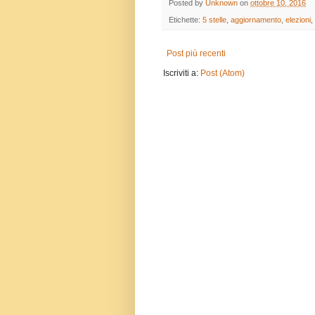
Posted by
Unknown
on
ottobre 10, 2016
Etichette:
5 stelle
,
aggiornamento
,
elezioni
,
Post più recenti
Iscriviti a:
Post (Atom)