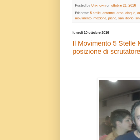
Posted by
Unknown
on
ottobre 21, 2016
Etichette:
5 stelle
,
antenne
,
arpa
,
cinque
,
c
movimento
,
mozione
,
piano
,
san liborio
,
si
lunedì 10 ottobre 2016
Il Movimento 5 Stelle 
posizione di scrutator