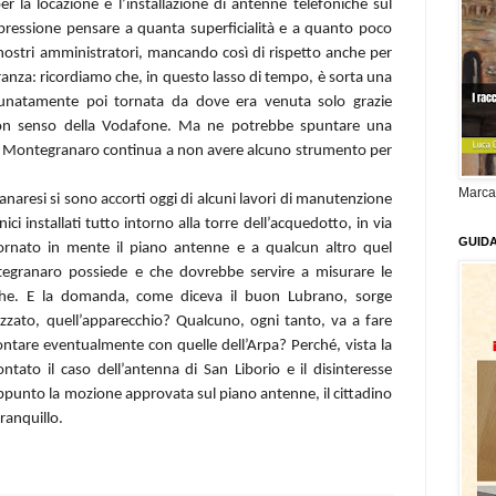
r la locazione e l’installazione di antenne telefoniche sul
pressione pensare a quanta superficialità e a quanto poco
i nostri amministratori, mancando così di rispetto anche per
anza: ricordiamo che, in questo lasso di tempo, è sorta una
unatamente poi tornata da dove era venuta solo grazie
 buon senso della Vodafone. Ma ne potrebbe spuntare una
 Montegranaro continua a non avere alcuno strumento per
Marca
aresi si sono accorti oggi di alcuni lavori di manutenzione
nici installati tutto intorno alla torre dell’acquedotto, in via
GUID
ornato in mente il piano antenne e a qualcun altro quel
tegranaro possiede e che dovrebbe servire a misurare le
che. E la domanda, come diceva il buon Lubrano, sorge
izzato, quell’apparecchio? Qualcuno, ogni tanto, va a fare
ontare eventualmente con quelle dell’Arpa? Perché, vista la
rontato il caso dell’antenna di San Liborio e il disinteresse
ppunto la mozione approvata sul piano antenne, il cittadino
ranquillo.