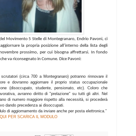
 del Movimento 5 Stelle di Montegranaro, Endrio Pavoni, ci
aggiornare la propria posizione all’interno della lista degli
5 novembre prossimo, per cui bisogna affrettarsi. In fondo
lo che va riconsegnato in Comune. Dice Pavoni:
 per scrutatori (circa 700 a Montegranaro) potranno rinnovare il
tore e dovranno aggiornare il proprio status occupazionale
zione (disoccupato, studente, pensionato, etc). Coloro che
orativa, avranno diritto di "prelazione" su tutti gli altri. Nel
iano di numero maggiore rispetto alla necessità, si procederà
ativo dando precedenza ai disoccupati.
dulo di aggiornamento da inviare anche per posta elettronica.”
 QUI PER SCARICA IL MODULO