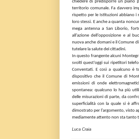
chiedere di predisporre un piano pe
territorio comunale. Fa davvero im
rispetto per le Istituzioni abbiano 
loro stessi. E anche a quanta noncur
mega antenna a San Liborio, fort
all’azione dell’opposizione e al
nuova anche domani e il Comune di
tutelare la salute dei cittadini.
In questo frangente alcuni Montegran
svolti quest'oggi sui ripetitori telefo
Conventati. E così a qualcuno è t
dispositivo che il Comune di Mon
emissioni di onde elettromagneti
spontanea: qualcuno lo ha più util
delle misurazioni di parte, da confr
superficialità con la quale si è aff
dimostrato per l’argomento, visto a
mediamente attento non sta tanto t
Luca Craia