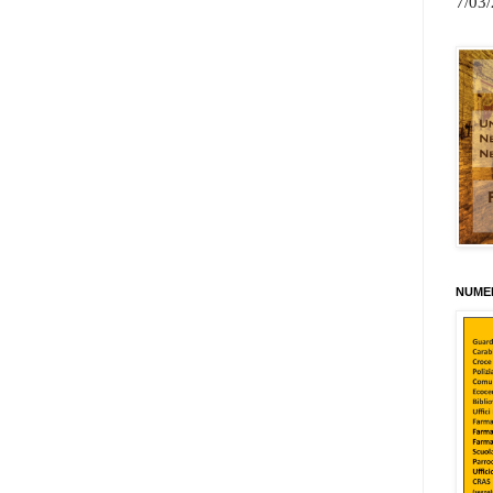
7/03
NUMER