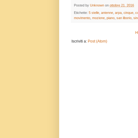
Posted by
Unknown
on
ottobre 21, 2016
Etichette:
5 stelle
,
antenne
,
arpa
,
cinque
,
c
movimento
,
mozione
,
piano
,
san liborio
,
si
H
Iscriviti a:
Post (Atom)