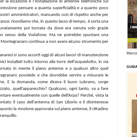
r la locazione e l’installazione di antenne telefoniche sul
pressione pensare a quanta superficialità e a quanto poco
i nostri amministratori, mancando così di rispetto anche per
anza: ricordiamo che, in questo lasso di tempo, è sorta una
unatamente poi tornata da dove era venuta solo grazie
 buon senso della Vodafone. Ma ne potrebbe spuntare una
 Montegranaro continua a non avere alcuno strumento per
Marca
aresi si sono accorti oggi di alcuni lavori di manutenzione
nici installati tutto intorno alla torre dell’acquedotto, in via
GUID
ornato in mente il piano antenne e a qualcun altro quel
tegranaro possiede e che dovrebbe servire a misurare le
che. E la domanda, come diceva il buon Lubrano, sorge
izzato, quell’apparecchio? Qualcuno, ogni tanto, va a fare
ontare eventualmente con quelle dell’Arpa? Perché, vista la
rontato il caso dell’antenna di San Liborio e il disinteresse
ppunto la mozione approvata sul piano antenne, il cittadino
ranquillo.