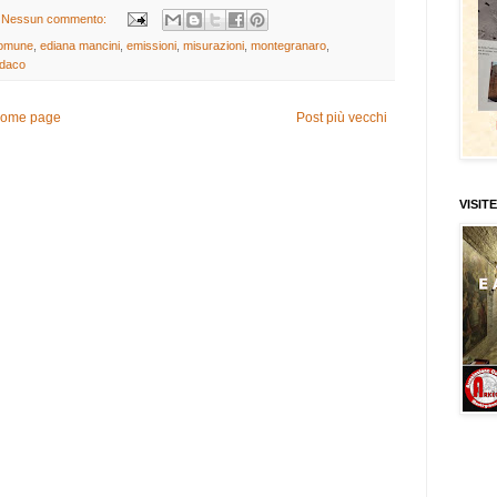
Nessun commento:
omune
,
ediana mancini
,
emissioni
,
misurazioni
,
montegranaro
,
ndaco
ome page
Post più vecchi
VISITE