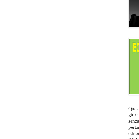
Quest
giorn
senza
perta
edito