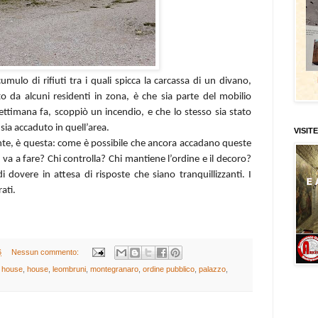
ulo di rifiuti tra i quali spicca la carcassa di un divano,
to da alcuni residenti in zona, è che sia parte del mobilio
ettimana fa, scoppiò un incendio, e che lo stesso sia stato
sia accaduto in quell’area.
VISITE
te, è questa: come è possibile che ancora accadano queste
 va a fare? Chi controlla? Chi mantiene l’ordine e il decoro?
dovere in attesa di risposte che siano tranquillizzanti. I
ati.
6
Nessun commento:
l house
,
house
,
leombruni
,
montegranaro
,
ordine pubblico
,
palazzo
,