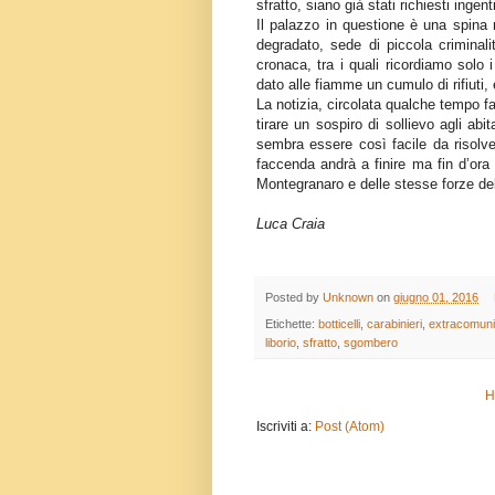
sfratto, siano già stati richiesti ingenti
Il palazzo in questione è una spin
degradato, sede di piccola criminalit
cronaca, tra i quali ricordiamo solo 
dato alle fiamme un cumulo di rifiuti, e
La notizia, circolata qualche tempo f
tirare un sospiro di sollievo agli ab
sembra essere così facile da risolv
faccenda andrà a finire ma fin d’ora
Montegranaro e delle stesse forze del
Luca Craia
Posted by
Unknown
on
giugno 01, 2016
Etichette:
botticelli
,
carabinieri
,
extracomunit
liborio
,
sfratto
,
sgombero
H
Iscriviti a:
Post (Atom)