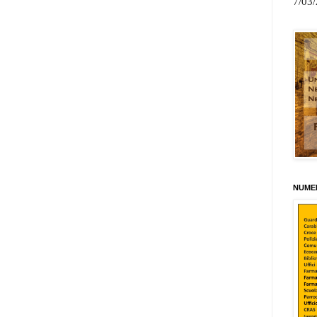
7/03
NUMER