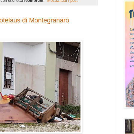
 con etichetta
leombruni
.
Mostra tutti i post
Hotelaus di Montegranaro