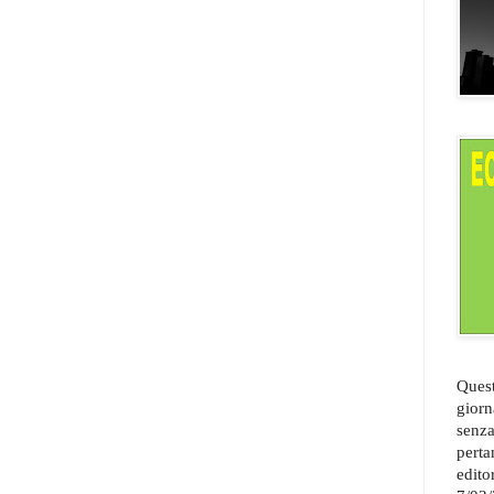
Quest
giorn
senza
perta
edito