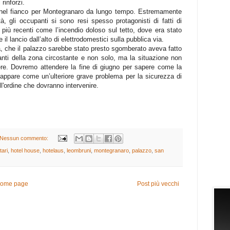
 rinforzi.
a nel fianco per Montegranaro da lungo tempo. Estremamente
à, gli occupanti si sono resi spesso protagonisti di fatti di
i più recenti come l’incendio doloso sul tetto, dove era stato
 il lancio dall’alto di elettrodomestici sulla pubblica via.
a, che il palazzo sarebbe stato presto sgomberato aveva fatto
itanti della zona circostante e non solo, ma la situazione non
ere. Dovremo attendere la fine di giugno per sapere come la
 appare come un’ulteriore grave problema per la sicurezza di
l'ordine che dovranno intervenire.
Nessun commento:
ari
,
hotel house
,
hotelaus
,
leombruni
,
montegranaro
,
palazzo
,
san
ome page
Post più vecchi