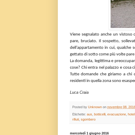
Viene segnalato anche un vistoso cum
pare, bruciato. Il sospetto, solleva
dell’appartamento in cui, qualche s
gettato di sotto come più volte pare 
La domanda, legittima e preoccupan
cose? Chi entra nel palazzo e cosa ci
Tutte domande che giriamo a chi di 
residenti in quella zona sono esasper
Luca Craia
Posted by
Unknown
on
novembre 08, 201
Etichette:
aus
,
botticelli
,
evacuazione
,
hote
rifiuti
,
sgombero
mercoledì 1 giugno 2016