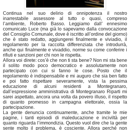
Continua nel suo delirio di onnipotenza il nostro
inarrestabile assessore al tutto o quasi, compreso
l’ambiente, Roberto Basso. Leggiamo dall’ ennesimo
comunicato Luce (ma già lo sapevamo dalla convocazione
del Consiglio Comunale, dove è iscritto all’ordine del giorno)
che è stato redatto, aggiungerei finalmente e viviadio, il
regolamento per la raccolta differenziata che introdurrà,
anche qui finalmente e vivaddio, norme su come conferire i
rifiuti e sanzioni per chi non le rispetta.
Allora voi direte: cos’è che non ti sta bene? Non mi sta bene
il solito modo poco democratico e assolutamente non
partecipato con cui si fanno le cose. Posto che il
regolamento è indispensabile e mi auguro che sia ben fatto
e poi fatto rispettare severamente, vista la pessima
educazione di alcuni residenti a Montegranaro,
dall’espressione amministrativa di Montegranaro Riparti mi
sarei aspettato, ancora una volta da povero illuso, il rispetto
di quanto promesso in campagna elettorale, ossia la
partecipazione.
La gente denuncia continuamente, anche tramite le mie
pagine, i tanti episodi di maleducazione e inciviltà per
quanto riguarda l’immondizia. Questo vuol dire che la gente
sente molto il problema, è cosciente. Allora perché non