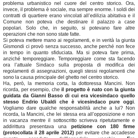
problema urbanistico nel cuore del centro storico. Ora,
invece, il problema è sociale, ma sempre enorme. I soldi dei
contratti di quartiere erano vincolati all’edilizia abitativa e il
Comune non poteva che destinare il palazzo a case
popolari. Solo che, in seguito, si potevano fare altre
operazioni che non sono state fatte.
Si poteva mettere mano ai regolamenti, e in verità la giunta
Gismondi ci provò senza successo, anche perché non fece
in tempo in quanto sfiduciata. Ma si poteva fare prima,
anziché temporeggiare. Temporeggiare come sta facendo
ora l’attuale Sindaco sulla proposta di modifica dei
regolamenti di assegnazioni, quegli stessi regolamenti che
sono la causa principale del ghetto nel centro storico.
Ha, però, la memoria corta, la dottoressa Mancini. Non
ricorda, per esempio, che
il progetto è nato con la giunta
guidata da Gianni Basso di cui era vicesindaco quello
stesso Endrio Ubaldi che è vicesindaco pure oggi
.
Vogliamo dare qualche responsabilità anche a lui? Non
ricorda, la Mancini, che lei stessa era all’opposizione e non
in vacanza mentre il sottoscritto scriveva ripetutamente e
addirittura presentava una
petizione con 180 firme
(protocollata il 28 aprile 2012)
per evitare che accadesse