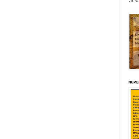
7/03
NUMER