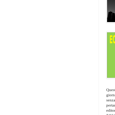
Quest
giorn
senza
perta
edito