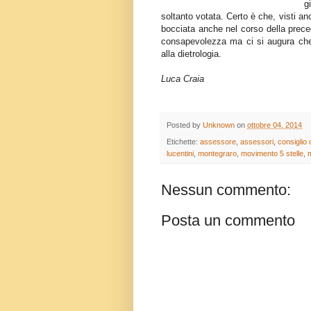
g
soltanto votata. Certo è che, visti a
bocciata anche nel corso della preced
consapevolezza ma ci si augura che s
alla dietrologia.
Luca Craia
Posted by
Unknown
on
ottobre 04, 2014
Etichette:
assessore
,
assessori
,
consiglio
lucentini
,
montegraro
,
movimento 5 stelle
,
Nessun commento:
Posta un commento