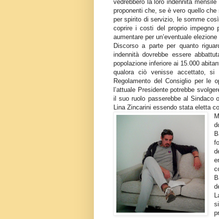
vedrebbero la loro indennità mensile 
proponenti che, se è vero quello che s
per spirito di servizio, le somme co
coprire i costi del proprio impegno
aumentare per un’eventuale elezione 
Discorso a parte per quanto riguar
indennità dovrebbe essere abbattu
popolazione inferiore ai 15.000 abitan
qualora ciò venisse accettato, s
Regolamento del Consiglio per le o
l’attuale Presidente potrebbe svolge
il suo ruolo passerebbe al Sindaco o
Lina Zincarini essendo stata eletta 
M
d
B
f
d
e
c
B
d
L
s
p