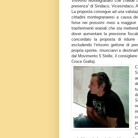
ViviAmo Montegranaro che chiede una
presenza” di Sindaco, Vicesindaco, A
La proposta consegue ad una valutazio
cittadini montegranaresi a causa de
forse nei prossimi mesi a maggiori 
trasferimenti erariali che sta metten
dover aumentare la pressione fiscale
concordato la proposta di ridurre d
escludendo l’irrisorio gettone di pr
propria sponte, rinunciarvi e destinarl
dal Movimento 5 Stelle, il consiglier
Croce Gialla).
C
S
a
d
t
d
S
n
i
c
p
C
m