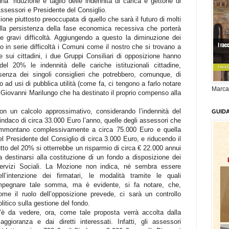
 “riduzione e taglio delle indennità di carica e gettone di
ssessori e Presidente del Consiglio.
ne piuttosto preoccupata di quello che sarà il futuro di molti
lla persistenza della fase economica recessiva che porterà
e gravi difficoltà. Aggiungendo a questo la diminuzione dei
do in serie difficoltà i Comuni come il nostro che si trovano a
 sui cittadini, i due Gruppi Consiliari di opposizione hanno
el 20% le indennità delle cariche istituzionali cittadine,
esenza dei singoli consiglieri che potrebbero, comunque, di
o ad usi di pubblica utilità (come fa, ci tengono a farlo notare
Marca
e Giovanni Marilungo che ha destinato il proprio compenso alla
on un calcolo approssimativo, considerando l’indennità del
GUID
indaco di circa 33.000 Euro l’anno, quelle degli assessori che
mmontano complessivamente a circa 75.000 Euro e quella
el Presidente del Consiglio di circa 3.000 Euro, e riducendo il
utto del 20% si otterrebbe un risparmio di circa € 22.000 annui
a destinarsi alla costituzione di un fondo a disposizione dei
ervizi Sociali. La Mozione non indica, né sembra essere
ell’intenzione dei firmatari, le modalità tramite le quali
mpegnare tale somma, ma è evidente, si fa notare, che,
ome il ruolo dell’opposizione prevede, ci sarà un controllo
olitico sulla gestione del fondo.
’è da vedere, ora, come tale proposta verrà accolta dalla
aggioranza e dai diretti interessati. Infatti, gli assessori