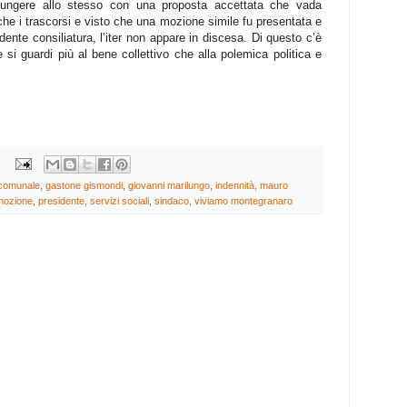
iungere allo stesso con una proposta accettata che vada
nche i trascorsi e visto che una mozione simile fu presentata e
ente consiliatura, l’iter non appare in discesa. Di questo c’è
i guardi più al bene collettivo che alla polemica politica e
 comunale
,
gastone gismondi
,
giovanni marilungo
,
indennità
,
mauro
mozione
,
presidente
,
servizi sociali
,
sindaco
,
viviamo montegranaro