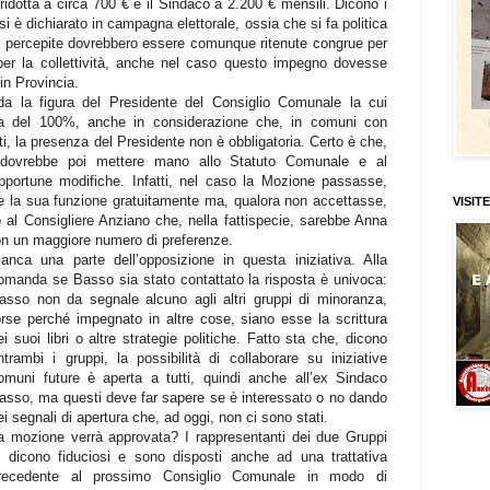
ridotta a circa 700 € e il Sindaco a 2.200 € mensili. Dicono i
i è dichiarato in campagna elettorale, ossia che si fa politica
sì percepite dovrebbero essere comunque ritenute congrue per
 per la collettività, anche nel caso questo impegno dovesse
in Provincia.
da la figura del Presidente del Consiglio Comunale la cui
ta del 100%, anche in considerazione che, in comuni con
ti, la presenza del Presidente non è obbligatoria. Certo è che,
i dovrebbe poi mettere mano allo Statuto Comunale e al
pportune modifiche. Infatti, nel caso la Mozione passasse,
re la sua funzione gratuitamente ma, qualora non accettasse,
VISITE
 al Consigliere Anziano che, nella fattispecie, sarebbe Anna
con un maggiore numero di preferenze.
anca una parte dell’opposizione in questa iniziativa. Alla
omanda se Basso sia stato contattato la risposta è univoca:
asso non da segnale alcuno agli altri gruppi di minoranza,
orse perché impegnato in altre cose, siano esse la scrittura
ei suoi libri o altre strategie politiche. Fatto sta che, dicono
ntrambi i gruppi, la possibilità di collaborare su iniziative
omuni future è aperta a tutti, quindi anche all’ex Sindaco
asso, ma questi deve far sapere se è interessato o no dando
ei segnali di apertura che, ad oggi, non ci sono stati.
a mozione verrà approvata? I rappresentanti dei due Gruppi
i dicono fiduciosi e sono disposti anche ad una trattativa
recedente al prossimo Consiglio Comunale in modo di