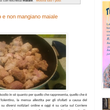
st con etichetta
maiale
.
Mostra tutti i post
no e non mangiano maiale
isodio in sé quanto per quello che rappresenta, quello che è
Tolentino, la mensa allestita per gli sfollati a causa del
 su diversi notiziari online e oggi è su carta sul Corriere