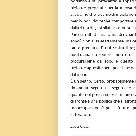
Adriatico è stupefacente: è appars
pietanze preparate per la mensa de
sappiamo che la carne di maiale non
medio non dovrebbe comportare ecc
dalla dieta degli sfollati la carne suin
Pare si tratti di una forma di rigua
sono? Non si sa esattamente, ma ce
tanta premura. E qui scatta il rag
quotidiana da sempre, non è più l
procurarsene da solo, e questo 
pietanze apposite per i pochi che non
dal menu.
È un segno. Certo, probabilmente lo 
rimane un segno. È il segno che la n
quanto noi possiamo essere (ancora
di fronte a una politica che si atrof
preoccupazione è per il futuro, p
letteratura.
Luca Craia