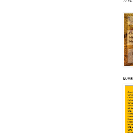
7/03
NUMER