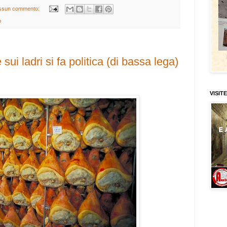
ssun commento:
o
i ladri si fa politica (di bassa lega)
VISITE