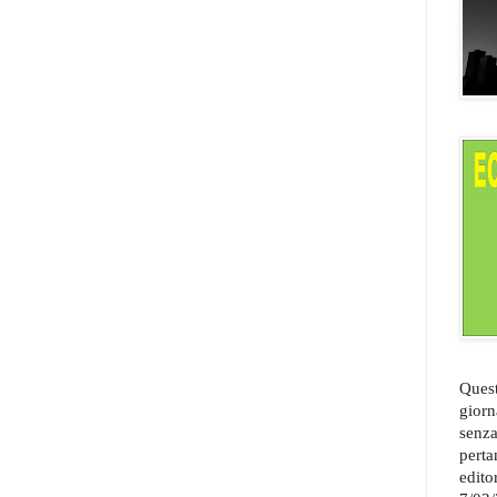
Quest
giorn
senza
perta
edito