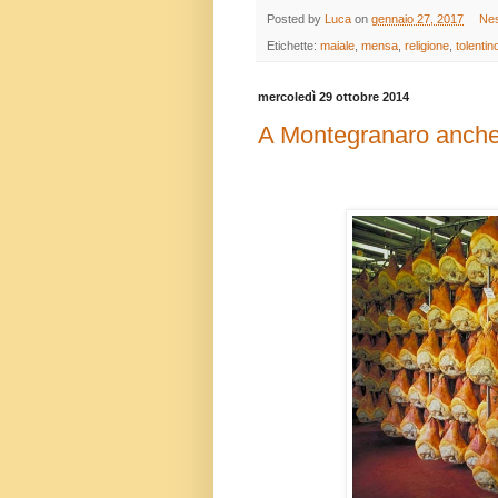
Posted by
Luca
on
gennaio 27, 2017
Ne
Etichette:
maiale
,
mensa
,
religione
,
tolentin
mercoledì 29 ottobre 2014
A Montegranaro anche su