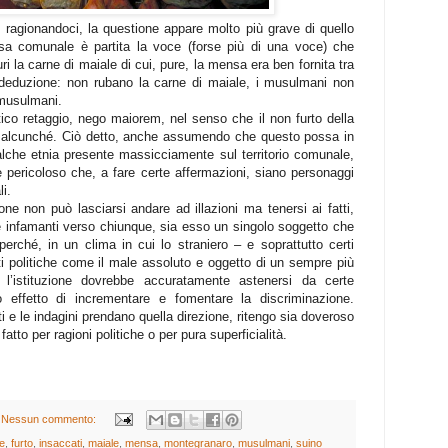
agionandoci, la questione appare molto più grave di quello
sa comunale è partita la voce (forse più di una voce) che
uri la carne di maiale di cui, pure, la mensa era ben fornita tra
 deduzione: non rubano la carne di maiale, i musulmani non
 musulmani.
ico retaggio, nego maiorem, nel senso che il non furto della
i alcunché. Ciò detto, anche assumendo che questo possa in
lche etnia presente massicciamente sul territorio comunale,
pericoloso che, a fare certe affermazioni, siano personaggi
li.
ione non può lasciarsi andare ad illazioni ma tenersi ai fatti,
 infamanti verso chiunque, sia esso un singolo soggetto che
perché, in un clima in cui lo straniero – e soprattutto certi
rti politiche come il male assoluto e oggetto di un sempre più
 l’istituzione dovrebbe accuratamente astenersi da certe
o effetto di incrementare e fomentare la discriminazione.
i e le indagini prendano quella direzione, ritengo sia doveroso
 fatto per ragioni politiche o per pura superficialità.
Nessun commento:
e
,
furto
,
insaccati
,
maiale
,
mensa
,
montegranaro
,
musulmani
,
suino