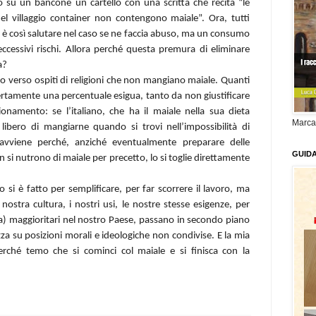
o su un bancone un cartello con una scritta che recita “le
l villaggio container non contengono maiale”. Ora, tutti
 è così salutare nel caso se ne faccia abuso, ma un consumo
essivi rischi. Allora perché questa premura di eliminare
a?
rdo verso ospiti di religioni che non mangiano maiale. Quanti
rtamente una percentuale esigua, tanto da non giustificare
ionamento: se l’italiano, che ha il maiale nella sua dieta
Marca
ibero di mangiarne quando si trovi nell’impossibilità di
avviene perché, anziché eventualmente preparare delle
GUID
 si nutrono di maiale per precetto, lo si toglie direttamente
si è fatto per semplificare, per far scorrere il lavoro, ma
ostra cultura, i nostri usi, le nostre stesse esigenze, per
) maggioritari nel nostro Paese, passano in secondo piano
izza su posizioni morali e ideologiche non condivise. E la mia
erché temo che si cominci col maiale e si finisca con la