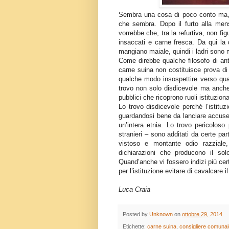
Sembra una cosa di poco conto ma, r
che sembra. Dopo il furto alla men
vorrebbe che, tra la refurtiva, non fig
insaccati e carne fresca. Da qui la
mangiano maiale, quindi i ladri sono
Come direbbe qualche filosofo di ant
carne suina non costituisce prova d
qualche modo insospettire verso qua
trovo non solo disdicevole ma anche 
pubblici che ricoprono ruoli istituziona
Lo trovo disdicevole perché l’istituz
guardandosi bene da lanciare accuse
un’intera etnia. Lo trovo pericoloso 
stranieri – sono additati da certe pa
vistoso e montante odio razziale,
dichiarazioni che producono il sol
Quand’anche vi fossero indizi più cert
per l’istituzione evitare di cavalcare il
Luca Craia
Posted by
Unknown
on
ottobre 29, 2014
Etichette:
carne suina
,
consigliere comunal