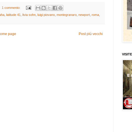
1 commento:
aha
,
latitude 41
,
livia sohn
,
luigi piovano
,
montegranaro
,
newport
,
roma
,
ome page
Post più vecchi
VISITE