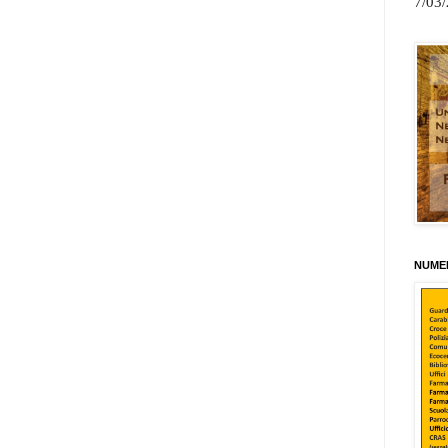
7/03
NUMER