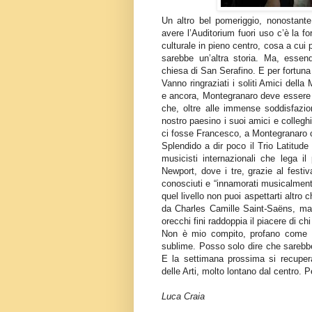
Un altro bel pomeriggio, nonostante
avere l’Auditorium fuori uso c’è la fo
culturale in pieno centro, cosa a cui
sarebbe un’altra storia. Ma, essend
chiesa di San Serafino. E per fortun
Vanno ringraziati i soliti Amici dell
e ancora, Montegranaro deve essere g
che, oltre alle immense soddisfazio
nostro paesino i suoi amici e collegh
ci fosse Francesco, a Montegranaro 
Splendido a dir poco il Trio Latitud
musicisti internazionali che lega i
Newport, dove i tre, grazie al festi
conosciuti e “innamorati musicalmente
quel livello non puoi aspettarti altro
da
Charles
Camille Saint
-
Saëns
, ma
orecchi fini raddoppia il piacere di ch
Non è mio compito, profano come s
sublime. Posso solo dire che sarebbe
E la settimana prossima si recupera 
delle Arti, molto lontano dal centro. 
Luca Craia