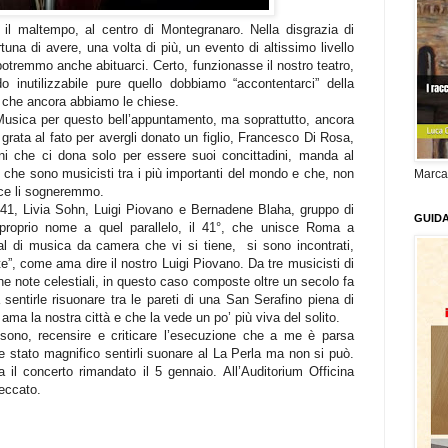
 il maltempo, al centro di Montegranaro. Nella disgrazia di
rtuna di avere, una volta di più, un evento di altissimo livello
 potremmo anche abituarci. Certo, funzionasse il nostro teatro,
o inutilizzabile pure quello dobbiamo “accontentarci” della
a che ancora abbiamo le chiese.
a Musica per questo bell’appuntamento, ma soprattutto, ancora
rata al fato per avergli donato un figlio, Francesco Di Rosa,
ni che ci dona solo per essere suoi concittadini, manda al
i che sono musicisti tra i più importanti del mondo e che, non
Marca
ce li sogneremmo.
e 41, Livia Sohn, Luigi Piovano e Bernadene Blaha, gruppo di
GUID
l proprio nome a quel parallelo, il 41°, che unisce Roma a
val di musica da camera che vi si tiene,
si sono incontrati,
”, come ama dire il nostro Luigi Piovano. Da tre musicisti di
 che note celestiali, in questo caso composte oltre un secolo fa
 sentirle risuonare tra le pareti di una San Serafino piena di
i ama la nostra città e che la vede un po’ più viva del solito.
ono, recensire e criticare l’esecuzione che a me è parsa
 stato magnifico sentirli suonare al La Perla ma non si può.
il concerto rimandato il 5 gennaio. All’Auditorium Officina
Peccato.