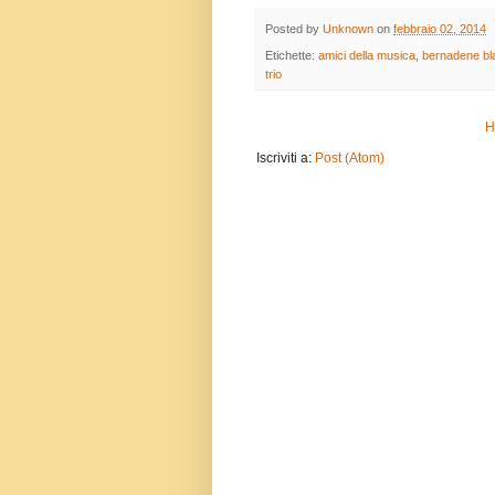
Posted by
Unknown
on
febbraio 02, 2014
Etichette:
amici della musica
,
bernadene bl
trio
H
Iscriviti a:
Post (Atom)