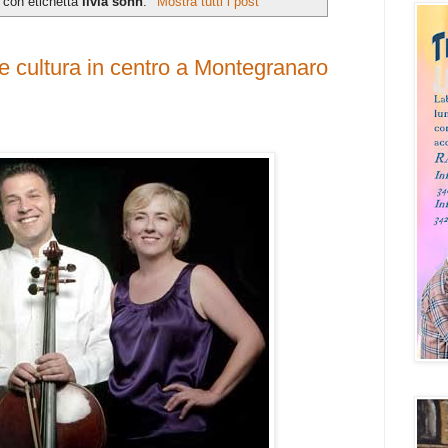
 con etichetta
livia sohn
.
Mostra tutti i post
e cultura in centro a Montegranaro