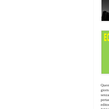
Quest
giorn
senza
perta
edito