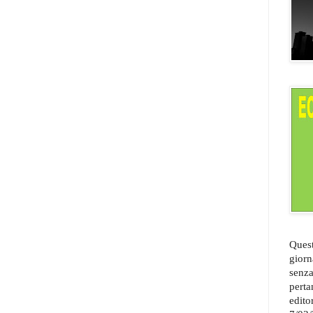
Quest
giorn
senza
perta
edito