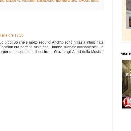
aha
,
latitude 41
,
livia sohn
,
luigi piovano
,
montegranaro
,
newport
,
roma
,
 alle ore 17:30
tuo blog! So che è molto seguito! Anch'io sono rimasta affascinata
 location era perfetta, visto che ...hanno suonato divinamente!!! In
se per un paese come il nostro … Grazie agli Amici della Musica!
VISITE