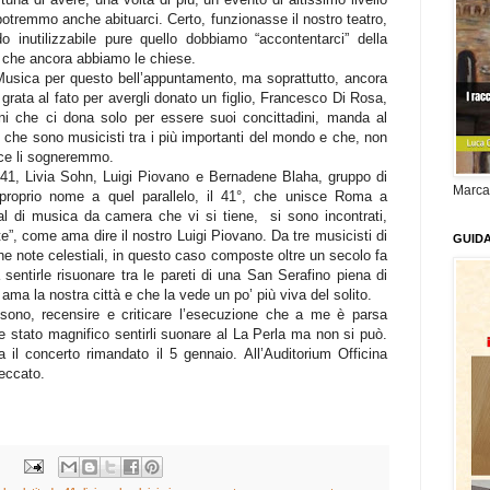
 potremmo anche abituarci. Certo, funzionasse il nostro teatro,
o inutilizzabile pure quello dobbiamo “accontentarci” della
a che ancora abbiamo le chiese.
a Musica per questo bell’appuntamento, ma soprattutto, ancora
rata al fato per avergli donato un figlio, Francesco Di Rosa,
ni che ci dona solo per essere suoi concittadini, manda al
i che sono musicisti tra i più importanti del mondo e che, non
ce li sogneremmo.
e 41, Livia Sohn, Luigi Piovano e Bernadene Blaha, gruppo di
Marca
l proprio nome a quel parallelo, il 41°, che unisce Roma a
val di musica da camera che vi si tiene,
si sono incontrati,
”, come ama dire il nostro Luigi Piovano. Da tre musicisti di
GUID
 che note celestiali, in questo caso composte oltre un secolo fa
 sentirle risuonare tra le pareti di una San Serafino piena di
i ama la nostra città e che la vede un po’ più viva del solito.
ono, recensire e criticare l’esecuzione che a me è parsa
 stato magnifico sentirli suonare al La Perla ma non si può.
il concerto rimandato il 5 gennaio. All’Auditorium Officina
Peccato.