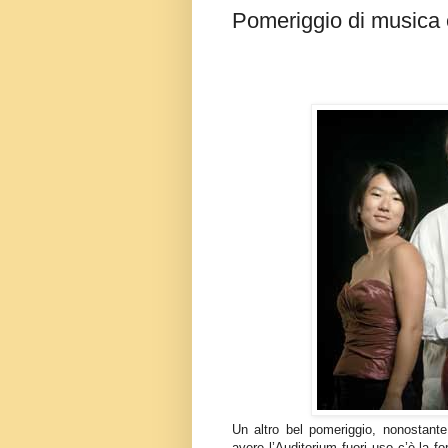
Pomeriggio di musica 
Un altro bel pomeriggio, nonostante
avere l’Auditorium fuori uso c’è la fo