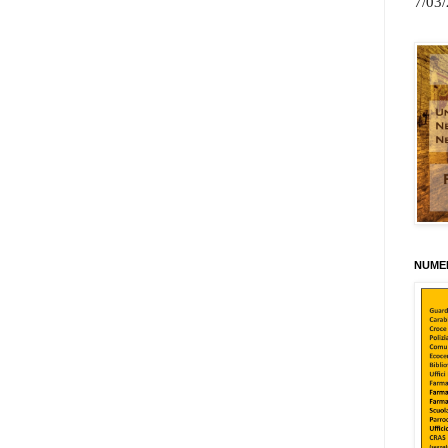
7/03
NUMER