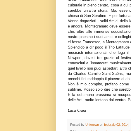
culturale in pieno centro, cosa a cui
sarebbe un’altra storia. Ma, essend
chiesa di San Serafino. E per fortun
Vanno ringraziati i soliti Amici dell
e ancora, Montegranaro deve essere g
che, oltre alle immense soddisfazio
nostro paesino i suoi amici e collegh
ci fosse Francesco, a Montegranaro 
Splendido a dir poco il Trio Latitud
musicisti internazionali che lega i
Newport, dove i tre, grazie al festi
conosciuti e “innamorati musicalmente
quel livello non puoi aspettarti altro
da
Charles
Camille Saint
-
Saëns
, ma
orecchi fini raddoppia il piacere di ch
Non è mio compito, profano come s
sublime. Posso solo dire che sarebbe
E la settimana prossima si recupera 
delle Arti, molto lontano dal centro. 
Luca Craia
Posted by
Unknown
on
febbraio 02, 2014