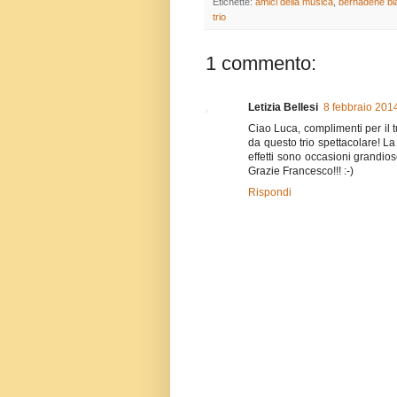
Etichette:
amici della musica
,
bernadene bl
trio
1 commento:
Letizia Bellesi
8 febbraio 2014
Ciao Luca, complimenti per il 
da questo trio spettacolare! La
effetti sono occasioni grandio
Grazie Francesco!!! :-)
Rispondi