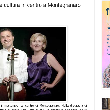
e cultura in centro a Montegranaro
 il maltempo, al centro di Montegranaro. Nella disgrazia di
rtuna di avere, una volta di più, un evento di altissimo livello