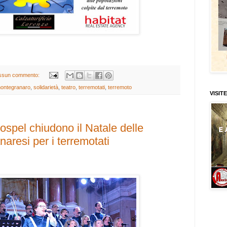
ssun commento:
ontegranaro
,
solidarietà
,
teatro
,
terremotati
,
terremoto
VISITE
spel chiudono il Natale delle
aresi per i terremotati