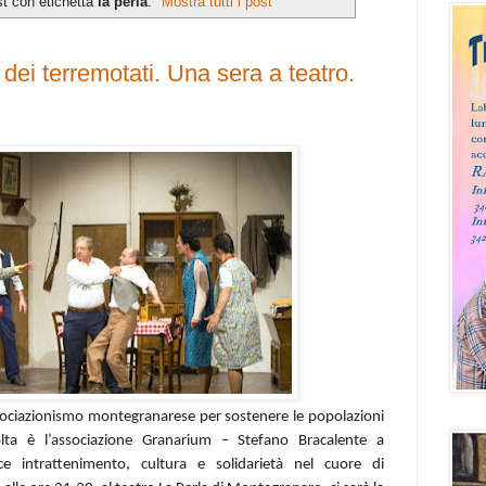
st con etichetta
la perla
.
Mostra tutti i post
ei terremotati. Una sera a teatro.
ssociazionismo montegranarese per sostenere le popolazioni
lta è l’associazione Granarium – Stefano Bracalente a
e intrattenimento, cultura e solidarietà nel cuore di