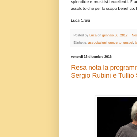
splendide e musicisti eccellenti. È 
assoluto che per lo scopo benefico
Luca Craia
Posted by
Luca
on
gennaio 06, 2017
Ne
Etichette:
associazioni
,
concerto
,
gospel
,
l
venerdì 16 dicembre 2016
Resa nota la programm
Sergio Rubini e Tullio