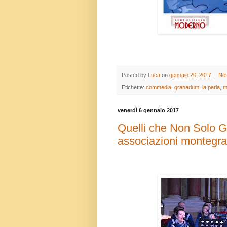
Posted by
Luca
on
gennaio 20, 2017
Ne
Etichette:
commedia
,
granarium
,
la perla
,
m
venerdì 6 gennaio 2017
Quelli che Non Solo Go
associazioni montegran