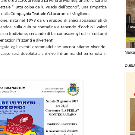
lle ore 21.30, al teatro La Perla di Montegranaro, ci sarà la
ttale “Tutta colpa de lu vusciu dell’ozono”, una simpatica
 dalla Compagnia Teatrale G.Lucaroni di Mogliano.
one, nata nel 1999 da un gruppo di amici appassionati di
sandosi sulla cultura contadina e tenendo d’occhio i valori
lla sua tradizione, cercando di far conoscere gli usi e i costumi
ntazioni frizzanti e divertenti.
egata agli eventi drammatici che ancora stiamo vivendo.
Marca
incasso sarà devoluto a chi vive il dramma del terremoto in
GUID