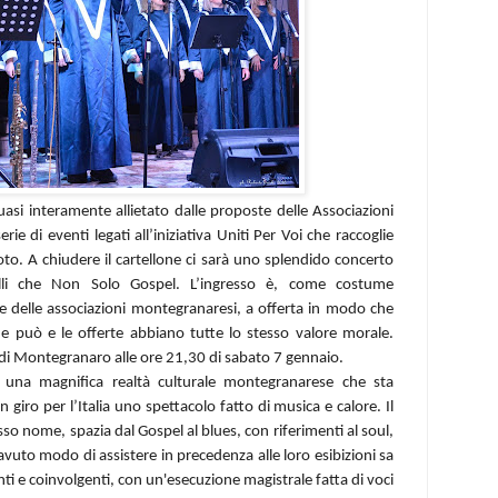
asi interamente allietato dalle proposte delle Associazioni
rie di eventi legati all’iniziativa Uniti Per Voi che raccoglie
moto. A chiudere il cartellone ci sarà uno splendido concerto
li che Non Solo Gospel. L’ingresso è, come costume
he delle associazioni montegranaresi, a offerta in modo che
può e le offerte abbiano tutte lo stesso valore morale.
 di Montegranaro alle ore 21,30 di sabato 7 gennaio.
una magnifica realtà culturale montegranarese che sta
giro per l’Italia uno spettacolo fatto di musica e calore. Il
esso nome, spazia dal Gospel al blues, con riferimenti al soul,
avuto modo di assistere in precedenza alle loro esibizioni sa
i e coinvolgenti, con un'esecuzione magistrale fatta di voci