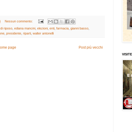
4
Nessun commento:
di riposo
,
ediana mancini
,
elezioni
,
enti
,
farmacia
,
gianni basso
,
rone
,
presidente
,
riparti
,
walter antonelli
ome page
Post più vecchi
VISITE