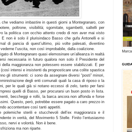
ca che vediamo imbastire in questi giorni a Montegranaro, con
ere, poltrone, visibilità; sgomitate, sgambetti, saltelli per
vo la politica con occhio attento credo di non aver mai visto
 E non è solo il plurisindaco Basso che gufa Antonelli e si
mal di pancia di quest’ultimo, più volte palesati, diventino
 vederne l’uscita, non così improbabile, dalla coalizione.
Marca
avigato di Montegranaro quasi elemosinare un’alleanza in realtà
rsi necessaria in futuro qualora non solo il Presidente del
ti della maggioranza non potessero essere stabilizzati. E per
GUID
i (così intensi e insistenti da prognosticare una colite spastica
no gli strumenti: ci sono da assegnare diversi “posti” minori,
ministrazione degli enti comunali quali la casa di riposo o la
i, per le quali già si notano eccessi di zelo, tanto per farsi
ompresi quelli di Basso, per procurarsi un buon posto in lista.
enti, beccheggi e rollii, la barca ancora non affonda e forse
simi. Questo, però, potrebbe essere pagato a caro prezzo in
endo accontentare così tanti appetiti.
le polemiche sterili e stucchevoli dell’ex maggioranza e il
endente in verità, del Movimento 5 Stelle. Finito l’entusiasmo
 esso, nervi e volontà. Non è bene.
sfriziona ma non riparte.