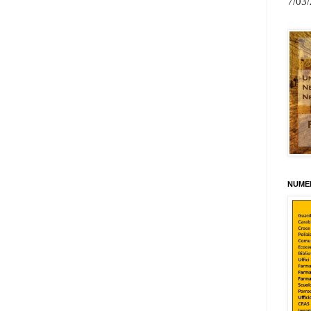
7/03
NUMER