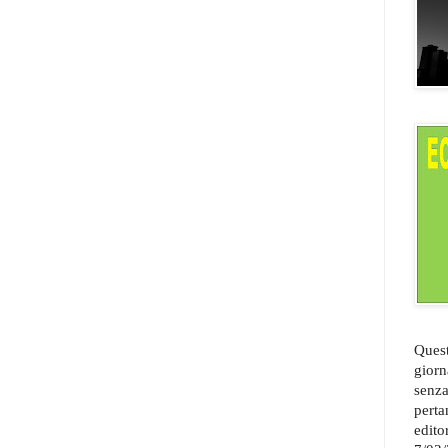
Quest
giorn
senza
perta
edito