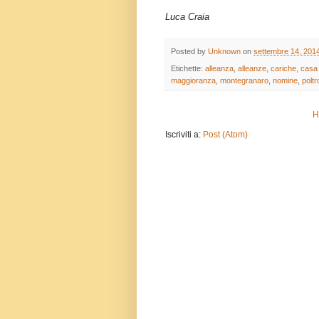
Luca Craia
Posted by
Unknown
on
settembre 14, 201
Etichette:
alleanza
,
alleanze
,
cariche
,
casa 
maggioranza
,
montegranaro
,
nomine
,
polt
H
Iscriviti a:
Post (Atom)