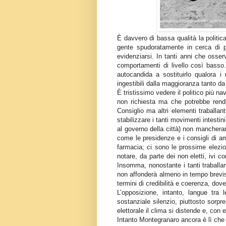
È davvero di bassa qualità la politi
gente spudoratamente in cerca di pot
evidenziarsi. In tanti anni che osser
comportamenti di livello così basso.
autocandida a sostituirlo qualora i 
ingestibili dalla maggioranza tanto da
È tristissimo vedere il politico più n
non richiesta ma che potrebbe rende
Consiglio ma altri elementi traballan
stabilizzare i tanti movimenti intestin
al governo della città) non mancheran
come le presidenze e i consigli di am
farmacia; ci sono le prossime elezion
notare, da parte dei non eletti, ivi c
Insomma, nonostante i tanti traballam
non affonderà almeno in tempo brevis
termini di credibilità e coerenza, dov
L’opposizione, intanto, langue tra 
sostanziale silenzio, piuttosto sorpr
elettorale il clima si distende e, con
Intanto Montegranaro ancora è lì che 