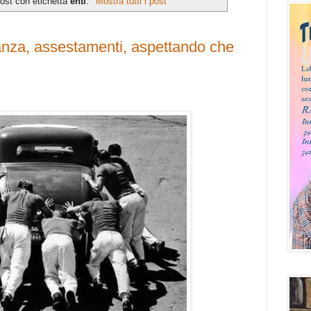
ost con etichetta
enti
.
Mostra tutti i post
nza, assestamenti, aspettando che