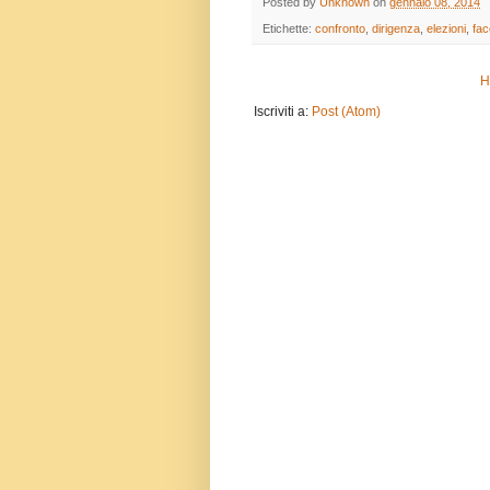
Posted by
Unknown
on
gennaio 08, 2014
Etichette:
confronto
,
dirigenza
,
elezioni
,
fa
H
Iscriviti a:
Post (Atom)