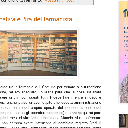
 con etichetta
confronto
.
Mostra tutti i post
tiva e l’ira del farmacista
rdo tra le farmacie e il Comune per tornare alla turnazione
e, mi ero sbagliato. In realtà pare che la cosa sia stata
arere di chi, poi, questi turni li deve fare mentre sindaco e
 era anche parso di aver capito che questa amministrazione
fondamentale del proprio operato della concertazione e del
 compresi anche gli operatori economici) ma anche qui mi pare
i primi mesi di vita l’amministrazione Mancini si è confrontata
 non sembra avere intenzione di cambiare registro (vedi il