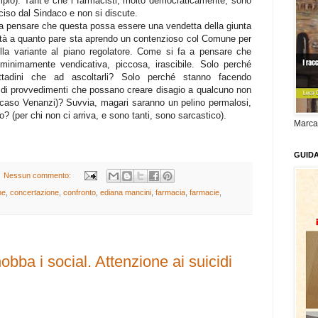
mpio). Tant’è che i farmacisti, molto democraticamente, sono
eciso dal Sindaco e non si discute.
a pensare che questa possa essere una vendetta della giunta
città a quanto pare sta aprendo un contenzioso col Comune per
della variante al piano regolatore. Come si fa a pensare che
inimamente vendicativa, piccosa, irascibile. Solo perché
ittadini che ad ascoltarli? Solo perché stanno facendo
 di provvedimenti che possano creare disagio a qualcuno non
i caso Venanzi)? Suvvia, magari saranno un pelino permalosi,
? (per chi non ci arriva, e sono tanti, sono sarcastico).
Marca
GUID
Nessun commento:
ne
,
concertazione
,
confronto
,
ediana mancini
,
farmacia
,
farmacie
,
obba i social. Attenzione ai suicidi