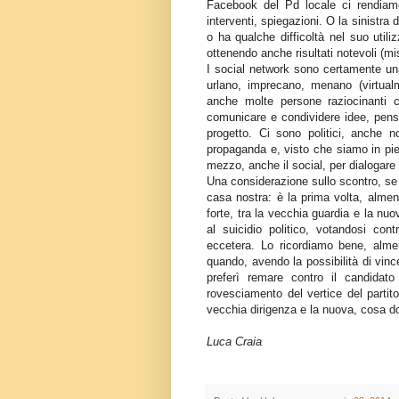
Facebook del Pd locale ci rendiamo 
interventi, spiegazioni. O la sinistra
o ha qualche difficoltà nel suo util
ottenendo anche risultati notevoli (mi
I social network sono certamente una
urlano, imprecano, menano (virtualme
anche molte persone raziocinanti che
comunicare e condividere idee, pensie
progetto. Ci sono politici, anche 
propaganda e, visto che siamo in pie
mezzo, anche il social, per dialogare c
Una considerazione sullo scontro, se c
casa nostra: è la prima volta, almen
forte, tra la vecchia guardia e la nuov
al suicidio politico, votandosi con
eccetera. Lo ricordiamo bene, alme
quando, avendo la possibilità di vin
preferì remare contro il candidato
rovesciamento del vertice del partito
vecchia dirigenza e la nuova, cosa d
Luca Craia