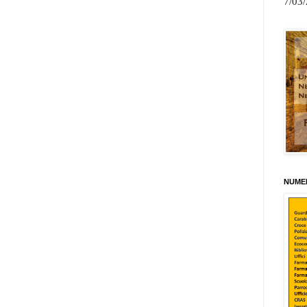
7/03
NUMER