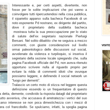
Interessante e, per certi aspetti, divertente, non
fosse per le solite implicazioni che poi vanno a
coinvolgere tutti ripercuotendosi nella cosa pubblica,
il siparietto apparso sulla bacheca Facebook di un
noto esponente Pd nostrano, ex dirigente del partito,
dove il proprietario della suddetta bacheca
mostrava tutta la sua preoccupazione per lo stato
di salute dell’ex segretario nazionale Pierluigi
Bersani. Nel solito dibattito che ne seguiva a mezzo
commenti, con giuste considerazioni sul livello
VISITE
ormai paleontologico delle discussioni sul social,
avvelenate da violenza e turpiloquio, si inseriva il
segretario della sezione locale spiegando che, sulla
pagina Facebook ufficiale del Pd, non aveva ritenuto
opportuno scrivere nulla al riguardo proprio per
evitare la ridda di commenti idioti che ovunque
possiamo leggere, e definendo il social network un
“luogo per dementi”.
Tralascio un certo moto di stizza nel leggere questa
definizione essendo io un frequentatore di questo
a detta, demente, condivido la risposta datagli dal proprietario
 tutto avveniva, che accusava di arretratezza i vertici del suo
 scarso interesse se non poca dimestichezza con i mezzi di
era col francobollo. Se spulciamo, infatti, la spoglia pagina