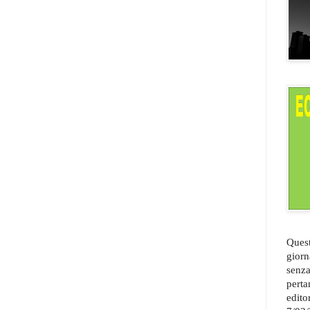
Quest
giorn
senza
perta
edito