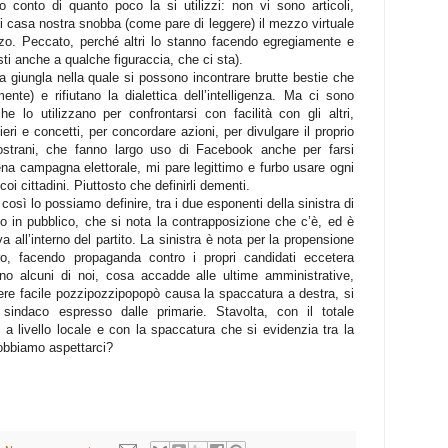
conto di quanto poco la si utilizzi: non vi sono articoli,
 di casa nostra snobba (come pare di leggere) il mezzo virtuale
izzo. Peccato, perché altri lo stanno facendo egregiamente e
sti anche a qualche figuraccia, che ci sta).
 giungla nella quale si possono incontrare brutte bestie che
nte) e rifiutano la dialettica dell’intelligenza. Ma ci sono
 lo utilizzano per confrontarsi con facilità con gli altri,
ri e concetti, per concordare azioni, per divulgare il proprio
nostrani, che fanno largo uso di Facebook anche per farsi
na campagna elettorale, mi pare legittimo e furbo usare ogni
oi cittadini. Piuttosto che definirli dementi.
osì lo possiamo definire, tra i due esponenti della sinistra di
o in pubblico, che si nota la contrapposizione che c’è, ed è
a all’interno del partito. La sinistra è nota per la propensione
tro, facendo propaganda contro i propri candidati eccetera
no alcuni di noi, cosa accadde alle ultime amministrative,
cere facile pozzipozzipopopò causa la spaccatura a destra, si
 sindaco espresso dalle primarie. Stavolta, con il totale
 a livello locale e con la spaccatura che si evidenzia tra la
obbiamo aspettarci?