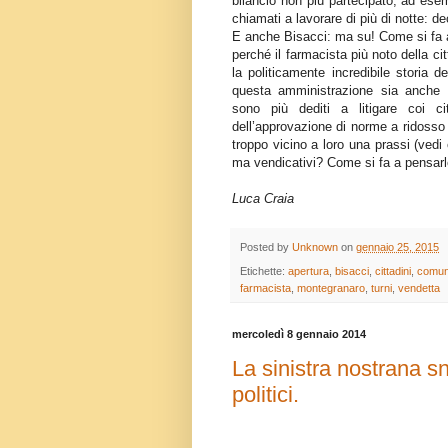
bilancio non più partecipato, ad ese
chiamati a lavorare di più di notte: d
E anche Bisacci: ma su! Come si fa 
perché il farmacista più noto della 
la politicamente incredibile storia 
questa amministrazione sia anche m
sono più dediti a litigare coi c
dell’approvazione di norme a ridosso
troppo vicino a loro una prassi (ved
ma vendicativi? Come si fa a pensarlo
Luca Craia
Posted by
Unknown
on
gennaio 25, 2015
Etichette:
apertura
,
bisacci
,
cittadini
,
comu
farmacista
,
montegranaro
,
turni
,
vendetta
mercoledì 8 gennaio 2014
La sinistra nostrana sn
politici.