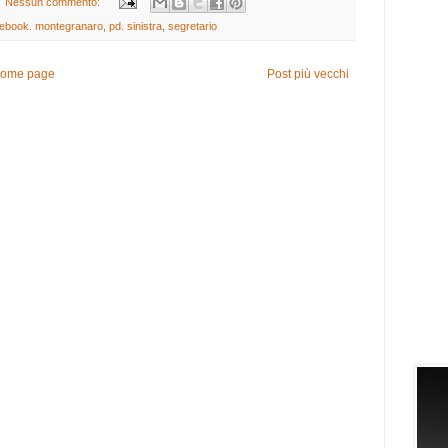
Nessun commento:
cebook. montegranaro
,
pd. sinistra
,
segretario
ome page
Post più vecchi