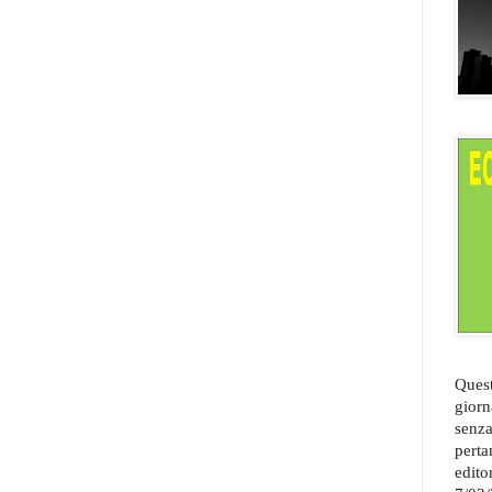
Quest
giorn
senza
perta
edito