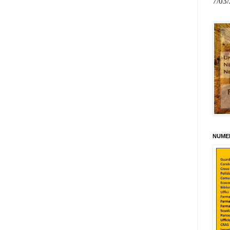
7/03
NUMER