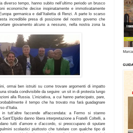
 da diverso tempo, hanno subito nell’ultimo periodo un brusco
zioni economiche decise inopinatamente e immotivatamente
uropa germanica e dall’Italietta di Renzi. A parte lo scarso
uesta incredibile presa di posizione del nostro governo che
ortare giovamento alcuno a nessuno, nella nostra zona la
Marca
GUID
ni, ormai ben istruiti su come trovare argomenti di impatto
una strada condivisibile da seguire: un sit in di protesta lungo
zioni alla Russia. L’iniziativa, a cui hanno partecipato, pare,
 probabilmente il tempo che ha trovato ma farà guadagnare
so d’Italia.
è in tutt’altre faccende affaccendata: a Fermo si stanno
a Sant’Elpidio danno libera interpretazione a Fratelli Coltelli, a
ano tutti d’amore e d’accordo, si preoccupano di sputare
pulmini scolastici piuttosto che tutelare con qualche tipo di