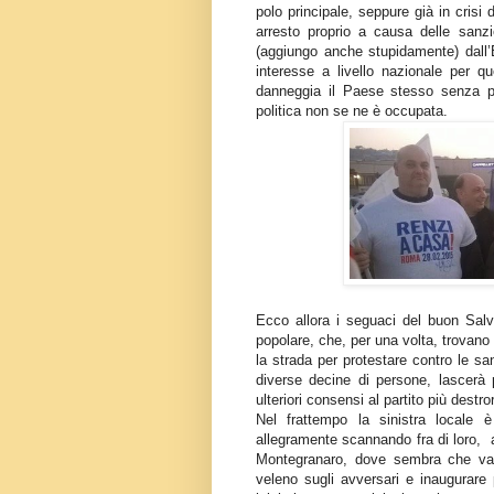
polo principale, seppure già in crisi
arresto proprio a causa delle san
(aggiungo anche stupidamente) dall’E
interesse a livello nazionale per q
danneggia il Paese stesso senza p
politica non se ne è occupata.
Ecco allora i seguaci del buon Salvi
popolare, che, per una volta, trovano 
la strada per protestare contro le san
diverse decine di persone, lascerà
ulteriori consensi al partito più destror
Nel frattempo la sinistra locale 
allegramente scannando fra di loro,
Montegranaro, dove sembra che vad
veleno sugli avversari e inaugurare 