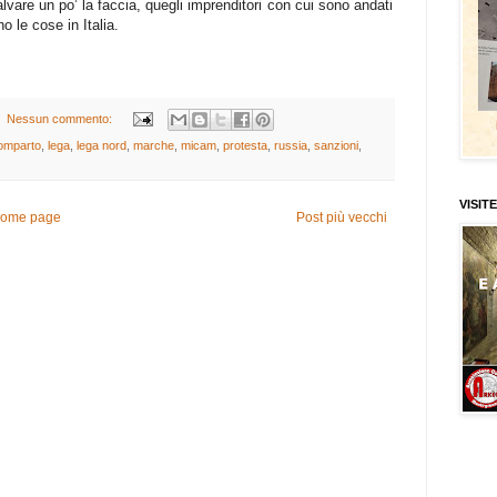
alvare un po’ la faccia, quegli imprenditori con cui sono andati
 le cose in Italia.
Nessun commento:
omparto
,
lega
,
lega nord
,
marche
,
micam
,
protesta
,
russia
,
sanzioni
,
VISITE
ome page
Post più vecchi