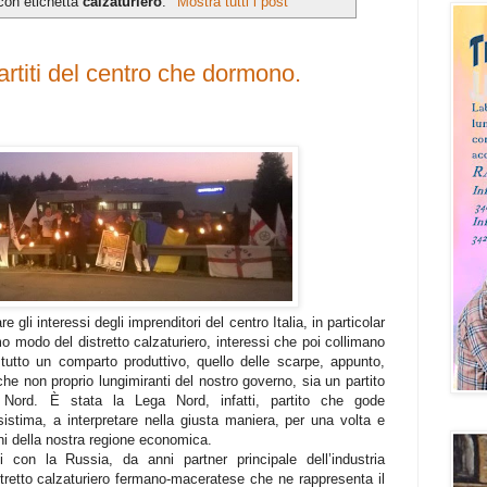
con etichetta
calzaturiero
.
Mostra tutti i post
artiti del centro che dormono.
li interessi degli imprenditori del centro Italia, in particolar
o modo del distretto calzaturiero, interessi che poi collimano
i tutto un comparto produttivo, quello delle scarpe, appunto,
che non proprio lungimiranti del nostro governo, sia un partito
ord. È stata la Lega Nord, infatti, partito che gode
istima, a interpretare nella giusta maniera, per una volta e
gni della nostra regione economica.
 con la Russia, da anni partner principale dell’industria
distretto calzaturiero fermano-maceratese che ne rappresenta il