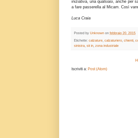
iniziativa, una qualsiasi, anche per s
a fare passerella al Micam. Così vanno
Luca Craia
Posted by
Unknown
on
febbraio 20, 2015
Etichette:
calzature
,
calzaturiero
,
chienti
,
c
sinistra
,
sit in
,
zona industriale
H
Iscriviti a:
Post (Atom)