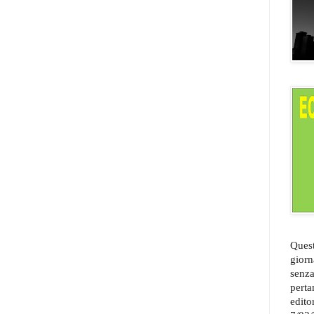
Quest
giorn
senza
perta
edito