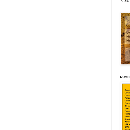
7/03
NUMER