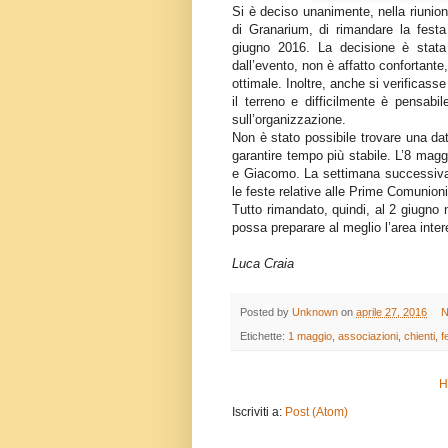
Si è deciso unanimente, nella riunion
di Granarium, di rimandare la festa
giugno 2016. La decisione è stata
dall’evento, non è affatto confortant
ottimale. Inoltre, anche si verificass
il terreno e difficilmente è pensab
sull’organizzazione.
Non è stato possibile trovare una d
garantire tempo più stabile. L’8 magg
e Giacomo. La settimana successiva 
le feste relative alle Prime Comunioni
Tutto rimandato, quindi, al 2 giugno 
possa preparare al meglio l’area inte
Luca Craia
Posted by
Unknown
on
aprile 27, 2016
N
Etichette:
1 maggio
,
associazioni
,
chienti
,
f
H
Iscriviti a:
Post (Atom)