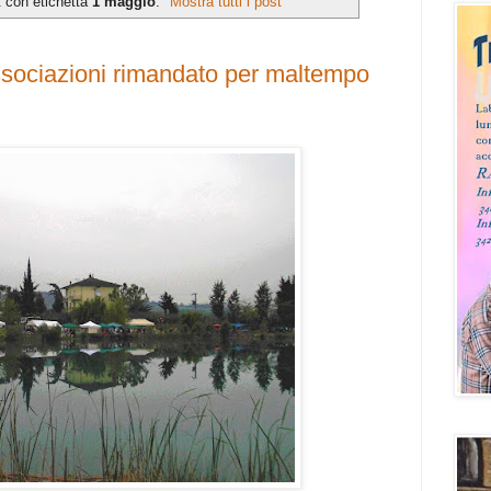
t con etichetta
1 maggio
.
Mostra tutti i post
sociazioni rimandato per maltempo