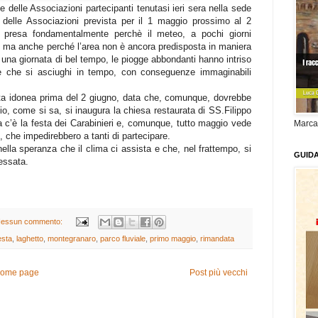
e delle Associazioni partecipanti tenutasi ieri sera nella sede
 delle Associazioni prevista per il 1 maggio prossimo al 2
 presa fondamentalmente perchè il meteo, a pochi giorni
e, ma anche perché l’area non è ancora predisposta in maniera
e una giornata di bel tempo, le piogge abbondanti hanno intriso
ile che si asciughi in tempo, con conseguenze immaginabili
ata idonea prima del 2 giugno, data che, comunque, dovrebbe
io, come si sa, si inaugura la chiesa restaurata di SS.Filippo
c’è la festa dei Carabinieri e, comunque, tutto maggio vede
Marca
, che impedirebbero a tanti di partecipare.
nella speranza che il clima ci assista e che, nel frattempo, si
GUID
ressata.
essun commento:
esta
,
laghetto
,
montegranaro
,
parco fluviale
,
primo maggio
,
rimandata
ome page
Post più vecchi