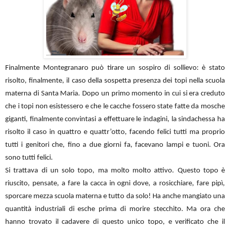
Finalmente Montegranaro può tirare un sospiro di sollievo: è stato
risolto, finalmente, il caso della sospetta presenza dei topi nella scuola
materna di Santa Maria. Dopo un primo momento in cui si era creduto
che i topi non esistessero e che le cacche fossero state fatte da mosche
giganti, finalmente convintasi a effettuare le indagini, la sindachessa ha
risolto il caso in quattro e quattr’otto, facendo felici tutti ma proprio
tutti i genitori che, fino a due giorni fa, facevano lampi e tuoni. Ora
sono tutti felici.
Si trattava di un solo topo, ma molto molto attivo. Questo topo è
riuscito, pensate, a fare la cacca in ogni dove, a rosicchiare, fare pipì,
sporcare mezza scuola materna e tutto da solo! Ha anche mangiato una
quantità industriali di esche prima di morire stecchito. Ma ora che
hanno trovato il cadavere di questo unico topo, e verificato che il