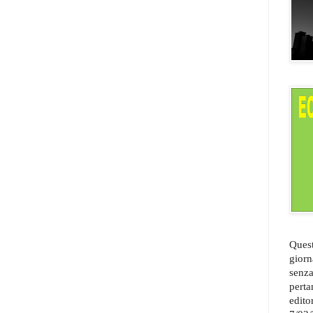
Quest
giorn
senza
perta
edito