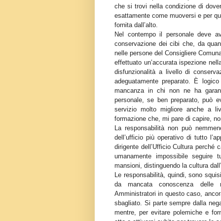
che si trovi nella condizione di dov
esattamente come muoversi e per qu
fornita dall’alto.
Nel contempo il personale deve ave
conservazione dei cibi che, da qua
nelle persone del Consigliere Comunal
effettuato un’accurata ispezione nella
disfunzionalità a livello di conser
adeguatamente preparato. È logico 
mancanza in chi non ne ha garanti
personale, se ben preparato, può 
servizio molto migliore anche a liv
formazione che, mi pare di capire, no
La responsabilità non può nemmeno 
dell’ufficio più operativo di tutto l
dirigente dell’Ufficio Cultura perché
umanamente impossibile seguire t
mansioni, distinguendo la cultura dall
Le responsabilità, quindi, sono squis
da mancata conoscenza delle rea
Amministratori in questo caso, ancor
sbagliato. Si parte sempre dalla neg
mentre, per evitare polemiche e forn