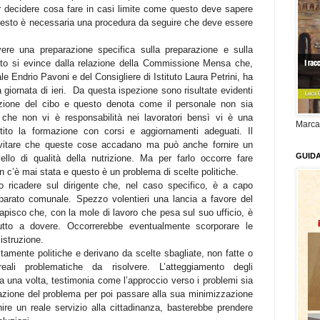
er decidere cosa fare in casi limite come questo deve sapere
esto è necessaria una procedura da seguire che deve essere
re una preparazione specifica sulla preparazione e sulla
nto si evince dalla relazione della Commissione Mensa che,
e Endrio Pavoni e del Consigliere di Istituto Laura Petrini, ha
 giornata di ieri.
Da questa ispezione sono risultate evidenti
vazione del cibo e questo denota come il personale non sia
che non vi è responsabilità nei lavoratori bensì vi è una
Marca
to la formazione con corsi e aggiornamenti adeguati. Il
evitare che queste cose accadano ma può anche fornire un
GUID
ello di qualità della nutrizione. Ma per farlo occorre fare
n c’è mai stata e questo è un problema di scelte politiche.
ricadere sul dirigente che, nel caso specifico, è a capo
’apparato comunale. Spezzo volentieri una lancia a favore del
 capisco che, con la mole di lavoro che pesa sul suo ufficio, è
utto a dovere. Occorrerebbe eventualmente scorporare le
’istruzione.
itamente politiche e derivano da scelte sbagliate, non fatte o
li problematiche da risolvere. L’atteggiamento degli
a una volta, testimonia come l’approccio verso i problemi sia
azione del problema per poi passare alla sua minimizzazione
ire un reale servizio alla cittadinanza, basterebbe prendere