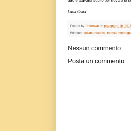
atto e attivarsi subito per trovare le s
Luca Craia
Posted by
Unknown
on
novembre 19, 201
Etichette:
ediana mancini
,
mensa
,
montegr
Nessun commento:
Posta un commento