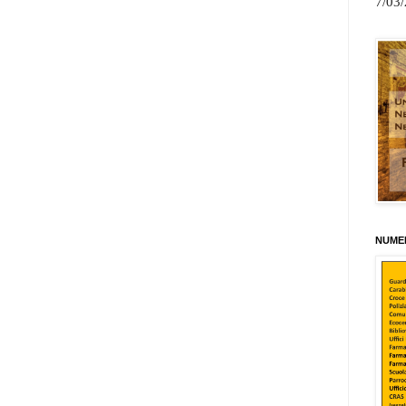
7/03
NUMER