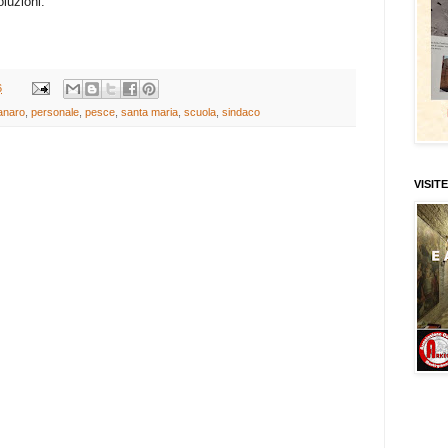
oluzioni.
6
anaro
,
personale
,
pesce
,
santa maria
,
scuola
,
sindaco
VISITE