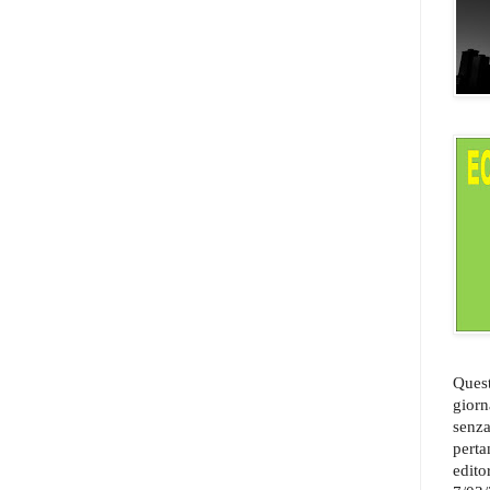
Quest
giorn
senza
perta
edito