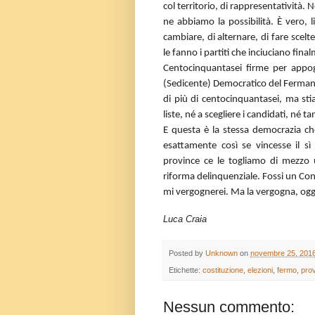
col territorio, di rappresentatività. 
ne abbiamo la possibilità. È vero,
cambiare, di alternare, di fare scelt
le fanno i partiti che inciuciano fin
Centocinquantasei firme per appog
(Sedicente) Democratico del Ferman
di più di centocinquantasei, ma sti
liste, né a scegliere i candidati, né
E questa è la stessa democrazia ch
esattamente così se vincesse il s
province ce le togliamo di mezzo u
riforma delinquenziale. Fossi un Con
mi vergognerei. Ma la vergogna, oggi
Luca Craia
Posted by
Unknown
on
novembre 25, 201
Etichette:
costituzione
,
elezioni
,
fermo
,
prov
Nessun commento: