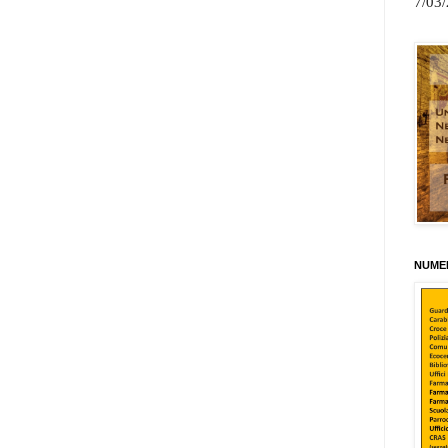
7/03
NUMER