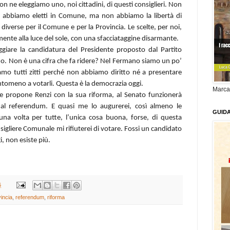
Non ne eleggiamo uno, noi cittadini, di questi consiglieri. Non
 li abbiamo eletti in Comune, ma non abbiamo la libertà di
e diverse per il Comune e per la Provincia. Le scelte, per noi,
almente alla luce del sole, con una sfacciataggine disarmante.
giare la candidatura del Presidente proposto dal Partito
o. Non è una cifra che fa ridere? Nel Fermano siamo un po’
amo tutti zitti perché non abbiamo diritto né a presentare
 tantomeno a votarli. Questa è la democrazia oggi.
Marca
e propone Renzi con la sua riforma, al Senato funzionerà
ì al referendum. E quasi me lo augurerei, così almeno le
GUID
na volta per tutte, l’unica cosa buona, forse, di questa
sigliere Comunale mi rifiuterei di votare. Fossi un candidato
, non esiste più.
6
incia
,
referendum
,
riforma