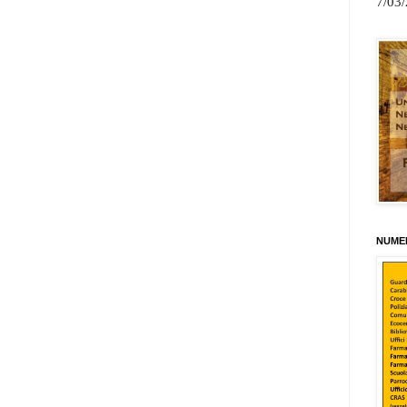
7/03
NUMER