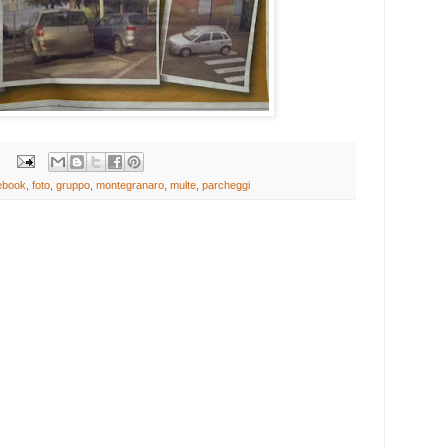
ebook
,
foto
,
gruppo
,
montegranaro
,
multe
,
parcheggi