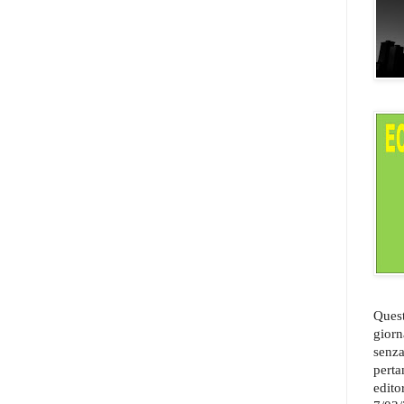
Quest
giorn
senza
perta
edito