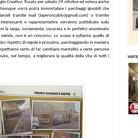
io Creativo, fissata per sabato 29 ottobre ed estesa anche
iunque vorrà potrà immortalare i parcheggi ignobili che
viarceli tramite mail (laperonzablo@gmail.com) o tramite
nteressanti e rappresentative verranno pubblicate sulla
n la targa, ovviamente, oscurata e in perfetto anonimato
e niente, non è un concorso. Lo scopo è soltanto quello di
gior rispetto di regole e prossimo, parcheggiando in maniera
aspettiamo certo di far cambiare mentalità a certe persone
re, nel tempo, a migliorare la qualità della vita di tutti i
VISITE