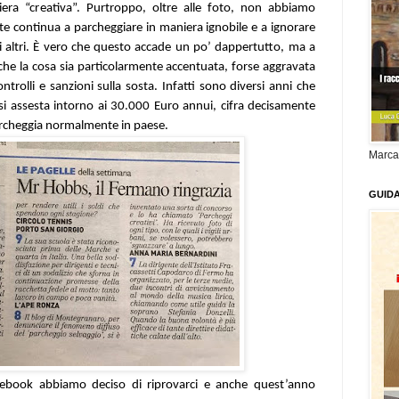
era “creativa”. Purtroppo, oltre alle foto, non abbiamo
ente continua a parcheggiare in maniera ignobile e a ignorare
li altri. È vero che questo accade un po’ dappertutto, ma a
he la cosa sia particolarmente accentuata, forse aggravata
ntrolli e sanzioni sulla sosta. Infatti sono diversi anni che
si assesta intorno ai 30.000 Euro annui, cifra decisamente
rcheggia normalmente in paese.
Marca
GUID
cebook abbiamo deciso di riprovarci e anche quest’anno