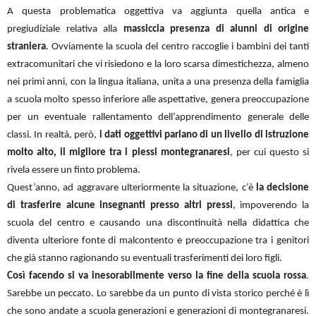
A questa problematica oggettiva va aggiunta quella antica e
pregiudiziale relativa alla
massiccia presenza di alunni di origine
straniera
. Ovviamente la scuola del centro raccoglie i bambini dei tanti
extracomunitari che vi risiedono e la loro scarsa dimestichezza, almeno
nei primi anni, con la lingua italiana, unita a una presenza della famiglia
a scuola molto spesso inferiore alle aspettative, genera preoccupazione
per un eventuale rallentamento dell’apprendimento generale delle
classi. In realtà, però,
i dati oggettivi parlano di un livello di istruzione
molto alto, il migliore tra i plessi montegranaresi
, per cui questo si
rivela essere un finto problema.
Quest’anno, ad aggravare ulteriormente la situazione, c’è
la decisione
di trasferire alcune insegnanti presso altri pressi
, impoverendo la
scuola del centro e causando una discontinuità nella didattica che
diventa ulteriore fonte di malcontento e preoccupazione tra i genitori
che già stanno ragionando su eventuali trasferimenti dei loro figli.
Così facendo si va inesorabilmente verso la fine della scuola rossa
.
Sarebbe un peccato. Lo sarebbe da un punto di vista storico perché è lì
che sono andate a scuola generazioni e generazioni di montegranaresi.