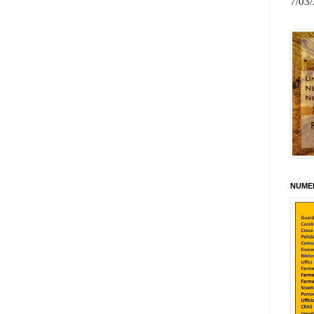
7/03
NUMER