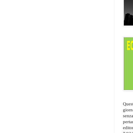
Quest
giorn
senza
perta
edito