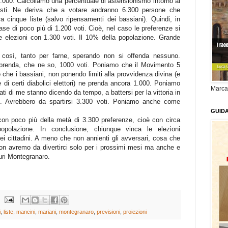
9.000. Calcoliamo una percentuale di astensionismo intorno al
isti. Ne deriva che a votare andranno 6.300 persone che
ra cinque liste (salvo ripensamenti dei bassiani). Quindi, in
ase di poco più di 1.200 voti. Cioè, nel caso le preferenze si
e elezioni con 1.300 voti. Il 10% della popolazione. Grande
 così, tanto per farne, sperando non si offenda nessuno.
prenda, che ne so, 1000 voti. Poniamo che il Movimento 5
 che i bassiani, non ponendo limiti alla provvidenza divina (e
e di certi diabolici elettori) ne prenda ancora 1.000. Poniamo
Marca
ti di me stanno dicendo da tempo, a battersi per la vittoria in
i. Avrebbero da spartirsi 3.300 voti. Poniamo anche come
GUID
con poco più della metà di 3.300 preferenze, cioè con circa
opolazione. In conclusione, chiunque vinca le elezioni
i cittadini. A meno che non annienti gli avversari, cosa che
non avremo da divertirci solo per i prossimi mesi ma anche e
guri Montegranaro.
i
,
liste
,
mancini
,
mariani
,
montegranaro
,
previsioni
,
proiezioni