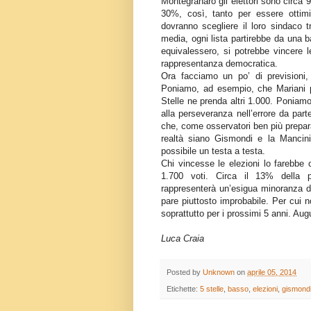
Montegranaro gli elettori sono circa 
30%, così, tanto per essere ottim
dovranno scegliere il loro sindaco t
media, ogni lista partirebbe da una b
equivalessero, si potrebbe vincere l
rappresentanza democratica.
Ora facciamo un po’ di previsioni,
Poniamo, ad esempio, che Mariani 
Stelle ne prenda altri 1.000. Poniamo
alla perseveranza nell’errore da part
che, come osservatori ben più prepara
realtà siano Gismondi e la Mancin
possibile un testa a testa.
Chi vincesse le elezioni lo farebbe 
1.700 voti. Circa il 13% della p
rappresenterà un’esigua minoranza de
pare piuttosto improbabile. Per cui 
soprattutto per i prossimi 5 anni. Au
Luca Craia
Posted by
Unknown
on
aprile 05, 2014
Etichette:
5 stelle
,
basso
,
elezioni
,
gismond