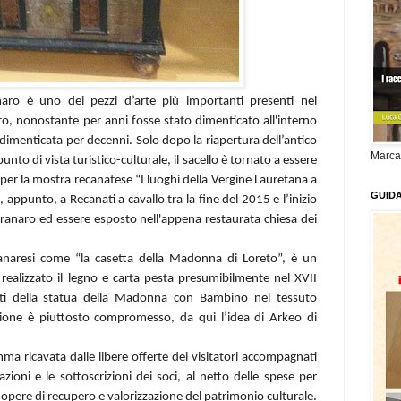
naro è uno dei pezzi d’arte più importanti presenti nel
o, nonostante per anni fosse stato dimenticato all'interno
 dimenticata
per decenni. Solo dopo la riapertura dell’antico
Marca
nto di vista turistico-culturale, il sacello è tornato a essere
per la mostra recanatese “I luoghi della Vergine Lauretana a
GUID
i, appunto, a Recanati a cavallo tra la fine del 2015 e l’inizio
ranaro ed essere esposto nell'appena restaurata chiesa dei
ranaresi come “la casetta della Madonna di Loreto”, è un
 realizzato il legno e carta pesta presumibilmente nel XVII
esti della statua della Madonna con Bambino nel tessuto
azione è piuttosto compromesso, da qui l’idea di Arkeo di
 ricavata dalle libere offerte dei visitatori accompagnati
zioni e le sottoscrizioni dei soci, al netto delle spese per
 a opere di recupero e valorizzazione del patrimonio culturale.