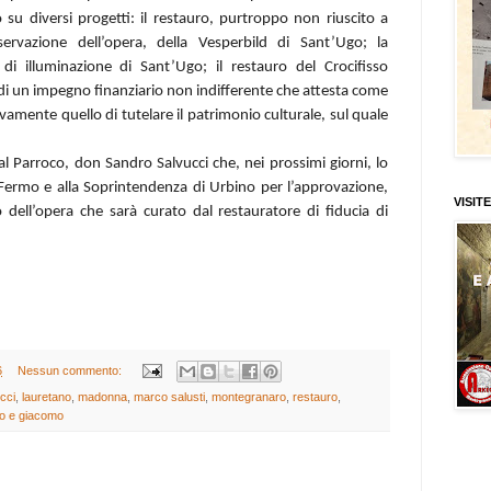
su diversi progetti: il restauro, purtroppo non riuscito a
rvazione dell’opera, della Vesperbild di Sant’Ugo; la
o di illuminazione di Sant’Ugo; il restauro del Crocifisso
 di un impegno finanziario non indifferente che attesta come
ivamente quello di tutelare il patrimonio culturale, sul quale
al Parroco, don Sandro Salvucci che, nei prossimi giorni, lo
i Fermo e alla Soprintendenza di Urbino per l’approvazione,
VISITE
 dell’opera che sarà curato dal restauratore di fiducia di
6
Nessun commento:
cci
,
lauretano
,
madonna
,
marco salusti
,
montegranaro
,
restauro
,
ppo e giacomo