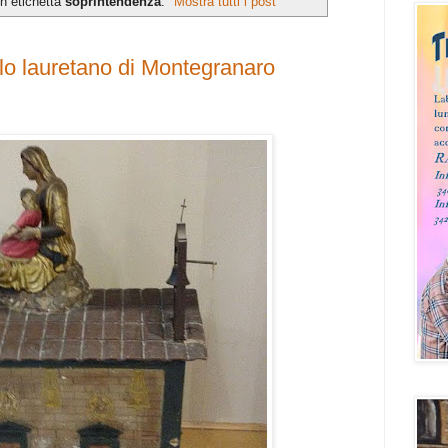
n etichetta
soprintendenza
.
Mostra tutti i post
llo lauretano di Montegranaro