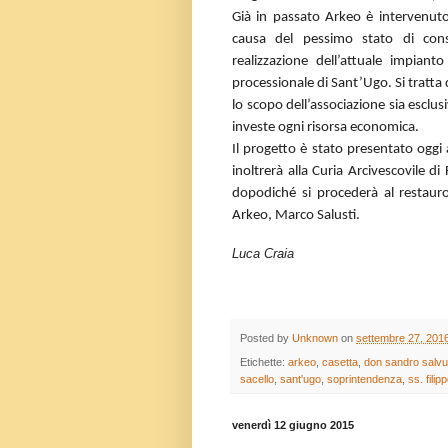
Già in passato Arkeo è intervenuto 
causa del pessimo stato di conse
realizzazione dell’attuale impiant
processionale di Sant’Ugo. Si tratta
lo scopo dell’associazione sia esclus
investe ogni risorsa economica.
Il progetto è stato presentato oggi 
inoltrerà alla Curia Arcivescovile d
dopodiché si procederà al restauro
Arkeo, Marco Salusti.
Luca Craia
Posted by
Unknown
on
settembre 27, 201
Etichette:
arkeo
,
casetta
,
don sandro salvu
sacello
,
sant'ugo
,
soprintendenza
,
ss. fili
venerdì 12 giugno 2015