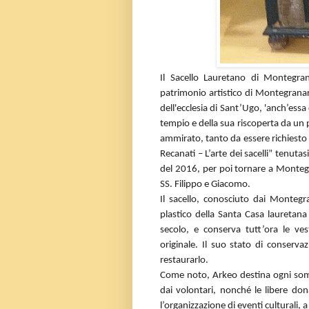
Il Sacello Lauretano di Montegra
patrimonio artistico di Montegranar
dell'ecclesia di Sant’Ugo,
'anch’essa
tempio e della sua riscoperta da un pu
ammirato, tanto da essere richiesto 
Recanati – L’arte dei sacelli” tenutas
del 2016, per poi tornare a Monteg
SS. Filippo e Giacomo.
Il sacello, conosciuto dai Monteg
plastico della Santa Casa lauretana
secolo, e conserva tutt’ora le v
originale. Il suo stato di conserv
restaurarlo.
Come noto, Arkeo destina ogni somma
dai volontari, nonché le libere dona
l’organizzazione di eventi culturali,