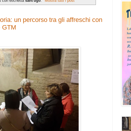
t con etichetta
sant'ugo
.
Mostra tutti i post
oria: un percorso tra gli affreschi con
e GTM