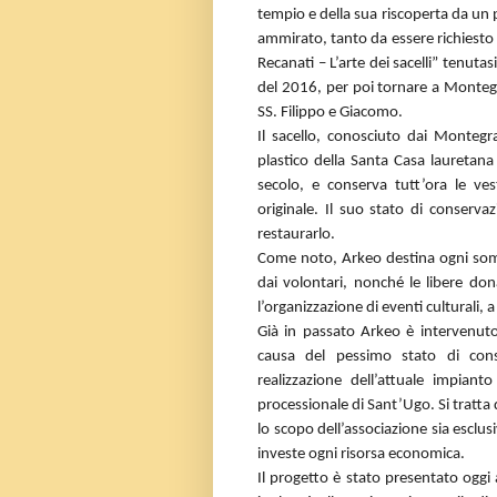
tempio e della sua riscoperta da un pu
ammirato, tanto da essere richiesto 
Recanati – L’arte dei sacelli” tenutas
del 2016, per poi tornare a Monteg
SS. Filippo e Giacomo.
Il sacello, conosciuto dai Monteg
plastico della Santa Casa lauretana
secolo, e conserva tutt’ora le v
originale. Il suo stato di conserv
restaurarlo.
Come noto, Arkeo destina ogni somma
dai volontari, nonché le libere dona
l’organizzazione di eventi culturali,
Già in passato Arkeo è intervenuto 
causa del pessimo stato di conse
realizzazione dell’attuale impiant
processionale di Sant’Ugo. Si tratta
lo scopo dell’associazione sia esclus
investe ogni risorsa economica.
Il progetto è stato presentato oggi 