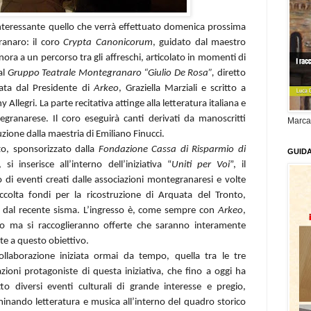
nteressante quello che verrà effettuato domenica prossima
ranaro: il coro
Crypta Canonicorum
, guidato dal maestro
ora a un percorso tra gli affreschi, articolato in momenti di
al
Gruppo Teatrale Montegranaro “Giulio De Rosa”,
diretto
eata dal Presidente di
Arkeo
, Graziella Marziali e scritto a
Allegri. La parte recitativa attinge alla letteratura italiana e
egranarese. Il coro eseguirà canti derivati da manoscritti
Marca
cuzione dalla maestria di Emiliano Finucci.
to, sponsorizzato dalla
Fondazione Cassa di Risparmio di
GUID
, si inserisce all’interno dell’iniziativa “
Uniti per Voi
”, il
lo di eventi creati dalle associazioni montegranaresi e volte
accolta fondi per la ricostruzione di Arquata del Tronto,
a dal recente sisma. L’ingresso è, come sempre con
Arkeo
,
to ma si raccoglieranno offerte che saranno interamente
te a questo obiettivo.
llaborazione iniziata ormai da tempo, quella tra le tre
azioni protagoniste di questa iniziativa, che fino a oggi ha
to diversi eventi culturali di grande interesse e pregio,
inando letteratura e musica all’interno del quadro storico