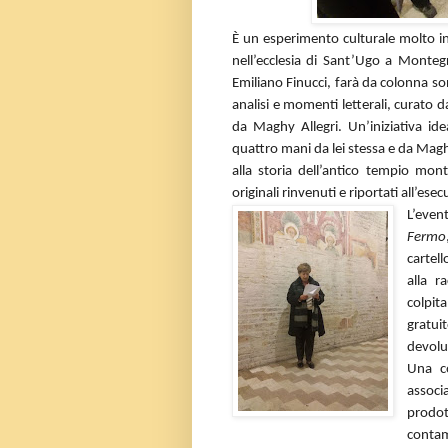
È un esperimento culturale molto i
nell’ecclesia di Sant’Ugo a Monteg
Emiliano Finucci, farà da colonna son
analisi e momenti letterali, curato d
da Maghy Allegri. Un’iniziativa id
quattro mani da lei stessa e da Maghy 
alla storia dell’antico tempio mont
originali rinvenuti e riportati all’ese
L’even
Fermo
cartel
alla r
colpit
gratui
devolu
Una co
associ
prodot
contam