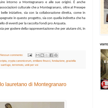
uire intorno a Montegranaro e alle sue origini. È anche
a associazioni culturale che a Montegranaro, oltre al Presepe
elle iniziative, sia con la collaborazione diretta, come in
impegnate in questo progetto, sia con quella indiretta che ha
rtello di eventi per la raccolta fondi pro Arquata.
sia per godere della rappresentazione che per aiutare chi, in
VISITE
Nessun commento:
cripta
,
crypta canonicorum
,
emiliano finucci
,
fondazione
,
graziella
,
sant'ugo
,
terremoto
,
uniti per voi
llo lauretano di Montegranaro