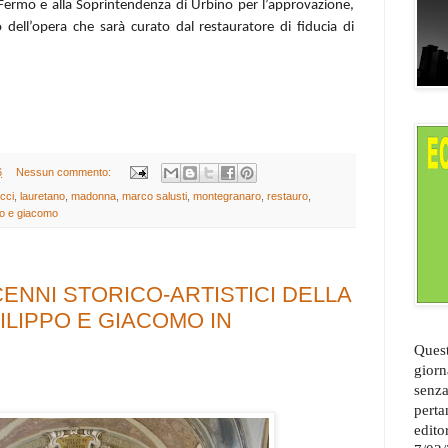
i Fermo e alla Soprintendenza di Urbino per l’approvazione,
 dell’opera che sarà curato dal restauratore di fiducia di
6
Nessun commento:
cci
,
lauretano
,
madonna
,
marco salusti
,
montegranaro
,
restauro
,
ppo e giacomo
: CENNI STORICO-ARTISTICI DELLA
FILIPPO E GIACOMO IN
Quest
giorn
senza
perta
edito