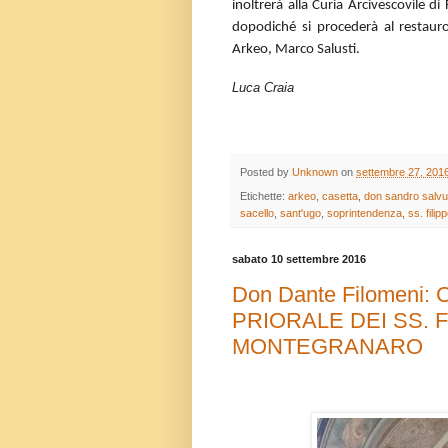
inoltrerà alla Curia Arcivescovile d
dopodiché si procederà al restauro
Arkeo, Marco Salusti.
Luca Craia
Posted by
Unknown
on
settembre 27, 201
Etichette:
arkeo
,
casetta
,
don sandro salvu
sacello
,
sant'ugo
,
soprintendenza
,
ss. fili
sabato 10 settembre 2016
Don Dante Filomeni
PRIORALE DEI SS. 
MONTEGRANARO