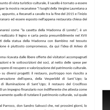
nto di vista turistico-culturale, il sacello è tornato a essere
per la mostra recanatese “I luoghi della Vergine Lauretana a
i, appunto, a Recanati a cavallo tra la fine del 2015 e l’inizio
ranaro ed essere esposto nell'appena restaurata chiesa dei
ranaresi come “la casetta della Madonna di Loreto”, è un
 realizzato il legno e carta pesta presumibilmente nel XVII
esti della statua della Madonna con Bambino nel tessuto
azione è piuttosto compromesso, da qui l’idea di Arkeo di
 ricavata dalle libere offerte dei visitatori accompagnati
zioni e le sottoscrizioni dei soci, al netto delle spese per
 a opere di recupero e valorizzazione del patrimonio culturale.
su diversi progetti: il restauro, purtroppo non riuscito a
rvazione dell’opera, della Vesperbild di Sant’Ugo; la
o di illuminazione di Sant’Ugo; il restauro del Crocifisso
 di un impegno finanziario non indifferente che attesta come
ivamente quello di tutelare il patrimonio culturale, sul quale
al Parroco, don Sandro Salvucci che, nei prossimi giorni, lo