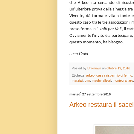
che Arkeo sta cercando di ricostr
un’ulteriore prova della sinergia tr
Vivente, dà forma e vita a tante e b
questo caso tra le tre associazioni 
preso forma in “
Uniti per Voi
”, il ca
Ovviamente l’invito è a partecipare, 
questo momento, ha bisogno.
Luca Craia
Posted by
Unknown
on
ottobre 19, 2016
Etichette:
arkeo
,
cassa risparmio di fermo
,
marziali
,
gtm
,
maghy allegri
,
montegranaro
martedì 27 settembre 2016
Arkeo restaura il sace