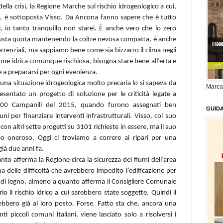
lla crisi, la Regione Marche sul rischio idrogeologico a cui,
o, è sottoposta Visso. Da Ancona fanno sapere che è tutto
i, io tanto tranquillo non starei. È anche vero che lo zero
 giusta quota mantenendo la coltre nevosa compatta, è anche
rrenziali, ma sappiamo bene come sia bizzarro il clima negli
ione idrica comunque rischiosa, bisogna stare bene all’erta e
a prepararsi per ogni evenienza.
 una situazione idrogeologica molto precaria lo si sapeva da
Marca
sentato un progetto di soluzione per le criticità legate a
000 Campanili del 2015, quando furono assegnati ben
GUID
i per finanziare interventi infrastrutturali. Visso, col suo
con altri sette progetti su 3101 richieste in essere, ma il suo
o oneroso. Oggi ci troviamo a correre ai ripari per una
già due anni fa.
nto afferma la Regione circa la sicurezza dei fiumi dell’area
a delle difficoltà che avrebbero impedito l’edificazione per
 di legno, almeno a quanto afferma il Consigliere Comunale
o il rischio idrico a cui sarebbero state soggette. Quindi il
arebbero già al loro posto. Forse. Fatto sta che, ancora una
i piccoli comuni italiani, viene lasciato solo a risolversi i