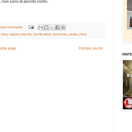
, non sono di piccolo conto.
ssun commento:
,
nera
,
regione marche
,
rischio idrico
,
terremoto
,
ussita
,
visso
ome page
Post più vecchi
VISITE