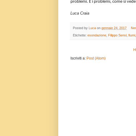
problemi. E i problemi, come si vede
Luca Craia
Posted by
Luca
on
gennaio 24, 2017
Ne
Etichette:
esondazione
,
Filippo Sensi
,
fiumi
H
Iscriviti a:
Post (Atom)