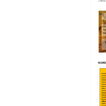
7/03
NUMER