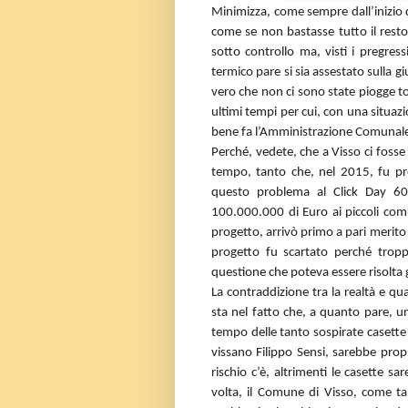
Minimizza, come sempre dall’inizio de
come se non bastasse tutto il rest
sotto controllo ma, visti i pregress
termico pare si sia assestato sulla
vero che non ci sono state piogge to
ultimi tempi per cui, con una situaz
bene fa l’Amministrazione Comunale 
Perché, vedete, che a Visso ci fosse
tempo, tanto che, nel 2015, fu pre
questo problema al Click Day 6
100.000.000 di Euro ai piccoli comun
progetto, arrivò primo a pari merito 
progetto fu scartato perché tropp
questione che poteva essere risolta 
La contraddizione tra la realtà e qua
sta nel fatto che, a quanto pare, un
tempo delle tanto sospirate casette
vissano Filippo Sensi, sarebbe propri
rischio c’è, altrimenti le casette s
volta, il Comune di Visso, come tant