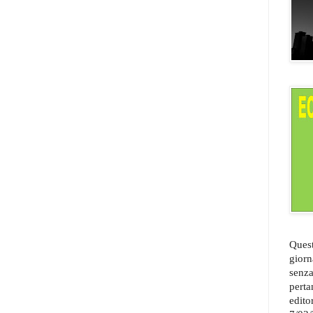
Quest
giorn
senza
perta
edito