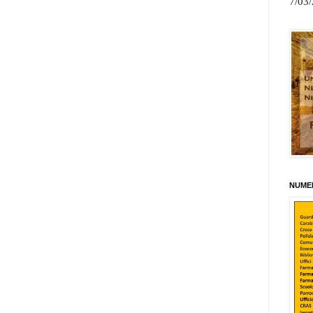
7/03
NUMER