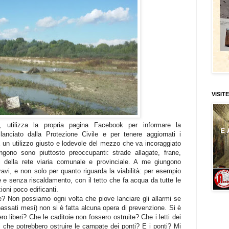
VISITE
 utilizza la propria pagina Facebook per informare la
lanciato dalla Protezione Civile e per tenere aggiornati i
. È un utilizzo giusto e lodevole del mezzo che va incoraggiato
ngono sono piuttosto preoccupanti: strade allagate, frane,
esi della rete viaria comunale e provinciale. A me giungono
gravi, e non solo per quanto riguarda la viabilità: per esempio
 e senza riscaldamento, con il tetto che fa acqua da tutte le
zioni poco edificanti.
? Non possiamo ogni volta che piove lanciare gli allarmi se
 passati mesi) non si è fatta alcuna opera di prevenzione. Si è
ro liberi? Che le caditoie non fossero ostruite? Che i letti dei
ami che potrebbero ostruire le campate dei ponti? E i ponti? Mi