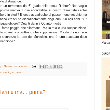
lo di Amatrice.
 un terremoto del 6° grado della scala Richter? Non voglio
pprossimativa. Cosa accadrebbe al nostro disastrato centro
ebbero in piedi? E cosa accadrebbe al paese meno vecchio ma
urbano cresciuto disordinatamente dagli anni ’50 agli anni ’80?
 Reggerebbero? Quanti danni? Quanto morti?
i, forse peggio che allarmanti. Ma la mia è una supposizione.
o scientifico piuttosto che supposizioni. Ma da chi non si è
 sicurezza la torre del Municipio, che è tutta spaccata dopo
revenzione?
Marca
GUID
6
Nessun commento:
ma
,
studio
,
terremoto
allarme ma… prima?