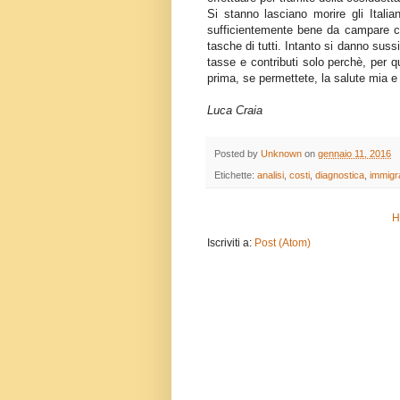
Si stanno lasciano morire gli Itali
sufficientemente bene da campare c
tasche di tutti. Intanto si danno suss
tasse e contributi solo perchè, per 
prima, se permettete, la salute mia e 
Luca Craia
Posted by
Unknown
on
gennaio 11, 2016
Etichette:
analisi
,
costi
,
diagnostica
,
immigra
H
Iscriviti a:
Post (Atom)