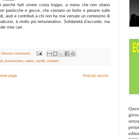
ani perché farli vivere costa troppo, a meno che non stiano
on pasticche e gocce, che costano un botto e pesano sulle
idi, aiuti e contributi a chi non ha mai versato un centesimo di
qualcuno, è molto più remunerativo. Solidarietà d’accordo, ma
dei miei cari.
Nessun commento:
ti
,
prevenzione
,
salute
,
sanità
,
stranieri
ome page
Post più vecchi
Quest
giorn
senza
perta
edito