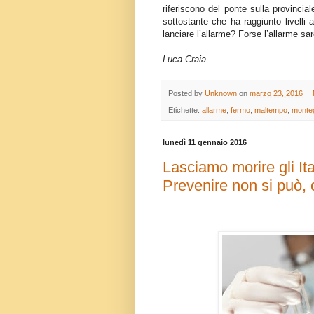
riferiscono del ponte sulla provinci
sottostante che ha raggiunto livelli 
lanciare l’allarme? Forse l’allarme s
Luca Craia
Posted by
Unknown
on
marzo 23, 2016
Etichette:
allarme
,
fermo
,
maltempo
,
monte
lunedì 11 gennaio 2016
Lasciamo morire gli Ital
Prevenire non si può, 