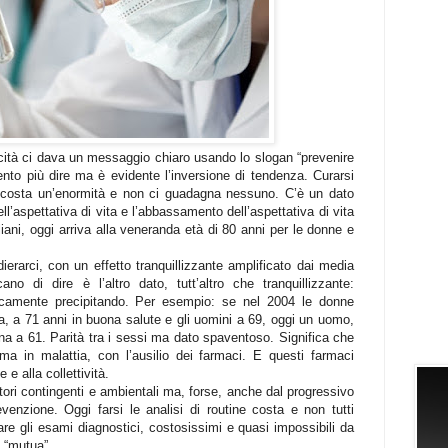
icità ci dava un messaggio chiaro usando lo slogan “prevenire
nto più dire ma è evidente l’inversione di tendenza. Curarsi
 costa un’enormità e non ci guadagna nessuno. C’è un dato
l’aspettativa di vita e l’abbassamento dell’aspettativa di vita
aliani, oggi arriva alla veneranda età di 80 anni per le donne e
rarci, con un effetto tranquillizzante amplificato dai media
no di dire è l’altro dato, tutt’altro che tranquillizzante:
sticamente precipitando. Per esempio: se nel 2004 le donne
a, a 71 anni in buona salute e gli uomini a 69, oggi un uomo,
na a 61. Parità tra i sessi ma dato spaventoso. Significa che
ma in malattia, con l’ausilio dei farmaci. E questi farmaci
 e alla collettività.
ori contingenti e ambientali ma, forse, anche dal progressivo
evenzione. Oggi farsi le analisi di routine costa e non tutti
e gli esami diagnostici, costosissimi e quasi impossibili da
a “mutua”.