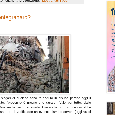
con etichetta
prevenzione
.
Mostra tutti i post
ontegranaro?
slogan di qualche anno fa caduto in disuso perche oggi il
to, “prevenire è meglio che curare”. Vale per tutto, dalle
. Vale anche per il terremoto. Credo che un Comune dovrebbe
ato se si verificasse un evento sismico severo (oggi va di