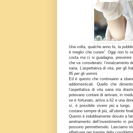
Una volta, qualche anno fa, la pubbl
è meglio che curare”. Oggi non lo se
costa ma ci si guadagna, prevenire
che va considerato: l’innalzamento del
sana. L’aspettativa di vita, per gli It
85 per gli uomini.
Ed è questo che continuano a sbandie
addomesticati. Quello che dimentica
l’aspettativa di vita sana sta dra
potevano contare di arrivare, in medi
se è fortunato, arriva a 62 e una don
sì, è possibile vivere più a lungo, 
costano sempre di più, all’utente finale
Questo è indubbiamente dovuto a fatt
arretramento dell’investimento in pr
possono permetterselo. Lasciamo star
effettuare per tramite della cosiddett