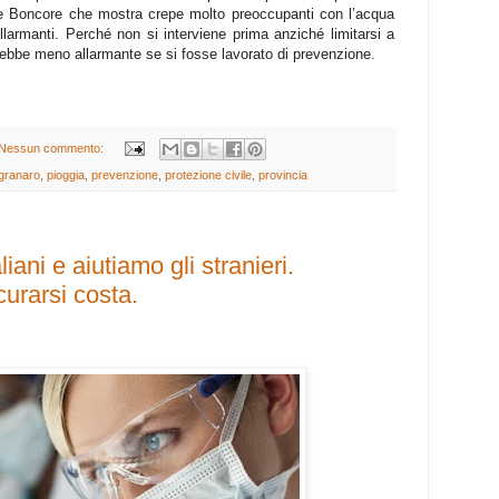
ale Boncore che mostra crepe molto preoccupanti con l’acqua
allarmanti. Perché non si interviene prima anziché limitarsi a
arebbe meno allarmante se si fosse lavorato di prevenzione.
Nessun commento:
granaro
,
pioggia
,
prevenzione
,
protezione civile
,
provincia
iani e aiutiamo gli stranieri.
curarsi costa.