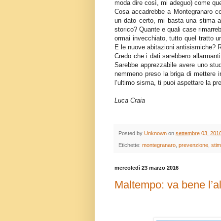
moda dire così, mi adeguo) come quel
Cosa accadrebbe a Montegranaro con
un dato certo, mi basta una stima a
storico? Quante e quali case rimarr
ormai invecchiato, tutto quel tratto 
E le nuove abitazioni antisismiche?
Credo che i dati sarebbero allarmant
Sarebbe apprezzabile avere uno studi
nemmeno preso la briga di mettere in
l’ultimo sisma, ti puoi aspettare la p
Luca Craia
Posted by
Unknown
on
settembre 03, 201
Etichette:
montegranaro
,
prevenzione
,
sti
mercoledì 23 marzo 2016
Maltempo: va bene l’