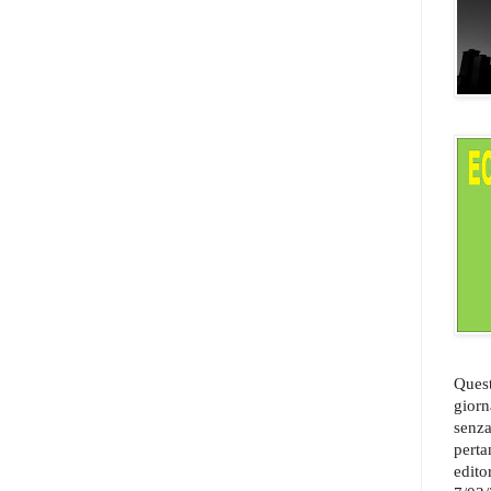
Quest
giorn
senza
perta
edito