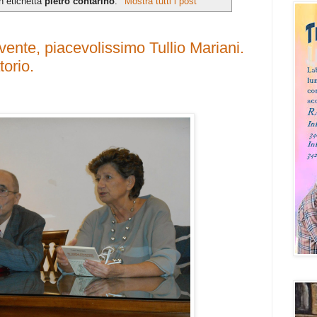
n etichetta
pietro contarino
.
Mostra tutti i post
nte, piacevolissimo Tullio Mariani.
torio.