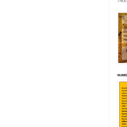
7/03
NUMER