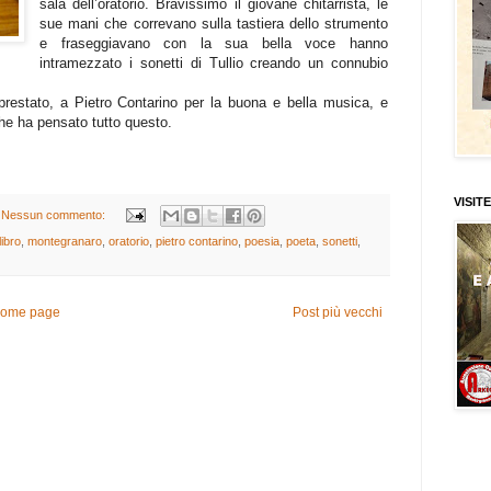
sala dell’oratorio. Bravissimo il giovane chitarrista, le
sue mani che correvano sulla tastiera dello strumento
e fraseggiavano con la sua bella voce hanno
intramezzato i sonetti di Tullio creando un connubio
prestato, a Pietro Contarino per la buona e bella musica, e
che ha pensato tutto questo.
VISITE
Nessun commento:
libro
,
montegranaro
,
oratorio
,
pietro contarino
,
poesia
,
poeta
,
sonetti
,
ome page
Post più vecchi