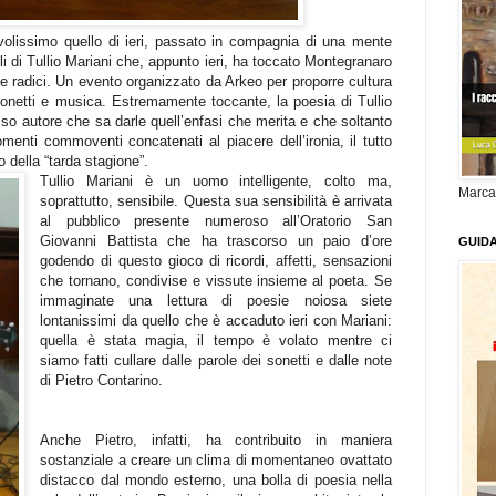
volissimo quello di ieri, passato in compagnia di una mente
li di Tullio Mariani che, appunto ieri, ha toccato Montegranaro
sue radici. Un evento organizzato da Arkeo per proporre cultura
sonetti e musica. Estremamente toccante, la poesia di Tullio
sso autore che sa darle quell’enfasi che merita e che soltanto
omenti commoventi concatenati al piacere dell’ironia, il tutto
della “tarda stagione”.
Tullio Mariani è un uomo intelligente, colto ma,
Marca
soprattutto, sensibile. Questa sua sensibilità è arrivata
al pubblico presente numeroso all’Oratorio San
Giovanni Battista che ha trascorso un paio d’ore
GUID
godendo di questo gioco di ricordi, affetti, sensazioni
che tornano, condivise e vissute insieme al poeta. Se
immaginate una lettura di poesie noiosa siete
lontanissimi da quello che è accaduto ieri con Mariani:
quella è stata magia, il tempo è volato mentre ci
siamo fatti cullare dalle parole dei sonetti e dalle note
di Pietro Contarino.
Anche Pietro, infatti, ha contribuito in maniera
sostanziale a creare un clima di momentaneo ovattato
distacco dal mondo esterno, una bolla di poesia nella