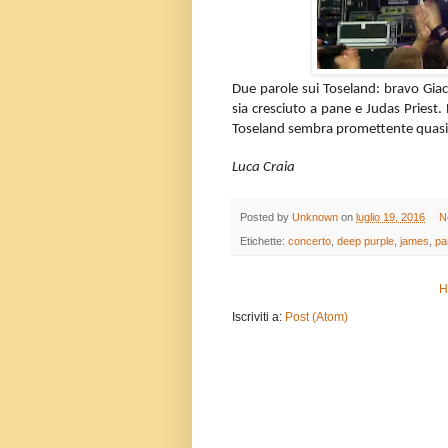
Due parole sui Toseland: bravo Gia
sia cresciuto a pane e Judas Priest.
Toseland sembra promettente quasi 
Luca Craia
Posted by
Unknown
on
luglio 19, 2016
N
Etichette:
concerto
,
deep purple
,
james
,
pa
H
Iscriviti a:
Post (Atom)