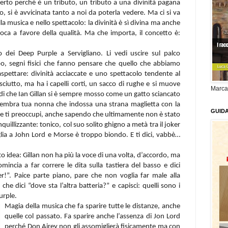
certo perché è un tributo, un tributo a una divinità pagana
o, si è avvicinata tanto a noi da poterla vedere. Ma ci si va
a musica e nello spettacolo: la divinità è sì divina ma anche
oca a favore della qualità. Ma che importa, il concetto è:
 dei Deep Purple a Servigliano. Li vedi uscire sul palco
o, segni fisici che fanno pensare che quello che abbiamo
spettare: divinità acciaccate e uno spettacolo tendente al
asciutto, ma ha i capelli corti, un sacco di rughe e si muove
Marca
rdi che Ian Gillan si è sempre mosso come un gatto sciancato
e sembra tua nonna che indossa una strana maglietta con la
GUID
 e ti preoccupi, anche sapendo che ultimamente non è stato
uillizzante: tonico, col suo solito ghigno a metà tra il joker
lia a John Lord e Morse è troppo biondo. E ti dici, vabbè…
o idea: Gillan non ha più la voce di una volta, d’accordo, ma
incia a far correre le dita sulla tastiera del basso e dici
r!”. Paice parte piano, pare che non voglia far male alla
 che dici “dove sta l’altra batteria?” e capisci: quelli sono i
urple.
Magia della musica che fa sparire tutte le distanze, anche
quelle col passato. Fa sparire anche l’assenza di Jon Lord
perché Don Airey non gli assomiglierà fisicamente ma con