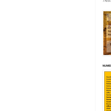
7/03
NUMER