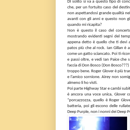
DI solito si va a questo tipo di con
che, per un fortuito caso del destin
non aspettandosi grande qualità nell
avanti con gli anni e questo non gi
quando mi ricapita?
Non è questo il caso del concerto
mostrando evidenti segni del temp
appena detto è quello che ti devi a
patos più che al rock. Ian Gillan è 
come un gatto sciancato. Poi ti rico
e passi oltre, e vedi Ian Paice ch
faccia di Don Bosco (Don Bosco???)
troppo bene. Roger Glover è più tranq
e l’amico sornione. Airey non somig
almeno li ho visti.
Poi parte Highway Star e cambi subit
è ancora una voce unica, Glover com
“porcazzozza, quello è Roger Glove
batteria, poi gli escono delle rullate
Deep Purple, non i nonni dei Deep P