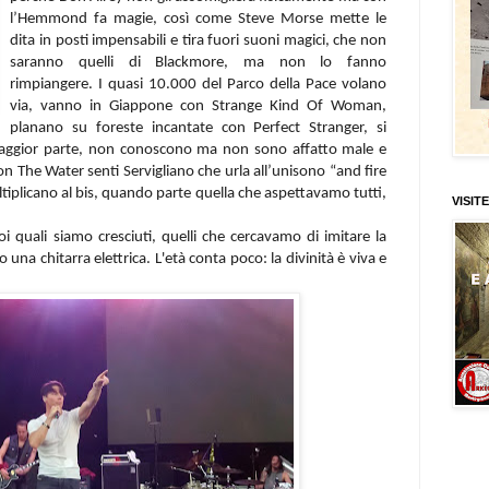
l’Hemmond fa magie, così come Steve Morse mette le
dita in posti impensabili e tira fuori suoni magici, che non
saranno quelli di Blackmore, ma non lo fanno
rimpiangere. I quasi 10.000 del Parco della Pace volano
via, vanno in Giappone con Strange Kind Of Woman,
planano su foreste incantate con Perfect Stranger, si
maggior parte, non conoscono ma non sono affatto male e
The Water senti Servigliano che urla all’unisono “and fire
moltiplicano al bis, quando parte quella che aspettavamo tutti,
VISITE
i quali siamo cresciuti, quelli che cercavamo di imitare la
na chitarra elettrica. L'età conta poco: la divinità è viva e