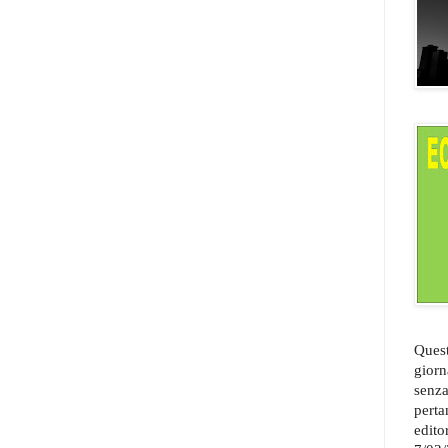
Quest
giorn
senza
perta
edito