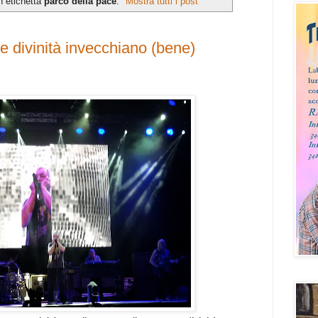
n etichetta
parco della pace
.
Mostra tutti i post
e divinità invecchiano (bene)