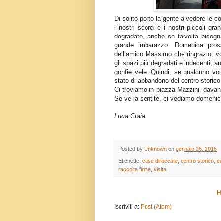
Di solito porto la gente a vedere le 
i nostri scorci e i nostri piccoli gr
degradate, anche se talvolta bisog
grande imbarazzo. Domenica pros
dell’amico Massimo che ringrazio, vo
gli spazi più degradati e indecenti, 
gonfie vele. Quindi, se qualcuno vo
stato di abbandono del centro storico
Ci troviamo in piazza Mazzini, davanti
Se ve la sentite, ci vediamo domenic
Luca Craia
Posted by
Unknown
on
gennaio 26, 2016
Etichette:
case diroccate
,
centro storico
,
ed
raccolta firme
,
visita
H
Iscriviti a:
Post (Atom)