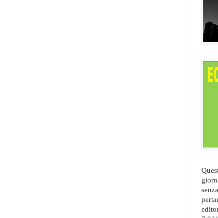
Quest
giorn
senza
perta
edito