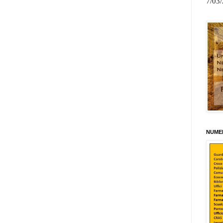
7/03
NUMER