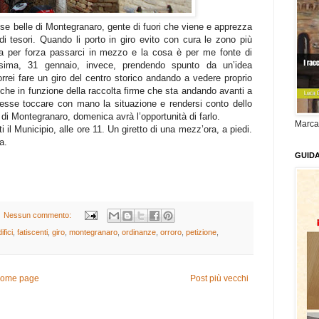
cose belle di Montegranaro, gente di fuori che viene e apprezza
andi tesori. Quando li porto in giro evito con cura le zono più
na per forza passarci in mezzo e la cosa è per me fonte di
sima, 31 gennaio, invece, prendendo spunto da un’idea
rrei fare un giro del centro storico andando a vedere proprio
anche in funzione della raccolta firme che sta andando avanti a
lesse toccare con mano la situazione e rendersi conto dello
 di Montegranaro, domenica avrà l’opportunità di farlo.
Marca
 il Municipio, alle ore 11. Un giretto di una mezz’ora, a piedi.
a.
GUID
Nessun commento:
ifici
,
fatiscenti
,
giro
,
montegranaro
,
ordinanze
,
orroro
,
petizione
,
ome page
Post più vecchi