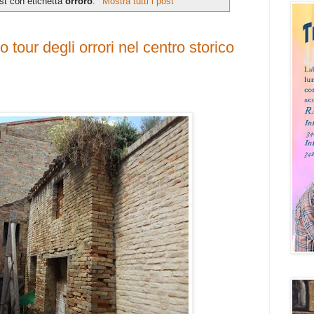
st con etichetta
orroro
.
Mostra tutti i post
tour degli orrori nel centro storico