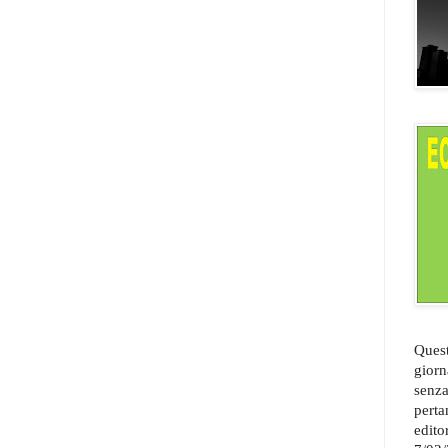
Quest
giorn
senza
perta
edito