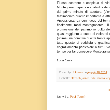
Flusso costante e cospicuo di visi
Montegranaro aperta e custodita dai v
dal primo minuto di apertura (c’er
testimoniato quanto importante e af
Appassionati da ogni luogo del terri
finalmente, molti montegranaresi. I
promozione del patrimonio culturale
quasi raggiunto la quota di visitatori
(ultima una comitiva di oltre trenta a
tutto questo ci soddisfa e gratifi
ringraziamento particolare a tutti i 
tempo per far conoscere Montegranaro
Luca Craia
Posted by
Unknown
on
maggio 18, 2014
Etichette:
affreschi
,
arkeo
,
arte
,
chiesa
,
cri
H
Iscriviti a:
Post (Atom)