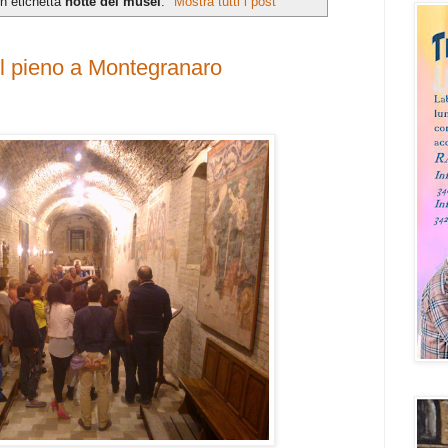
n etichetta
notte dei musei
.
Mostra tutti i post
il pieno a Montegranaro