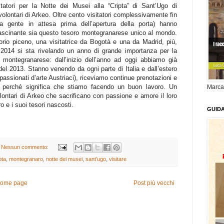
tatori per la Notte dei Musei alla “Cripta” di Sant’Ugo di
olontari di Arkeo. Oltre cento visitatori complessivamente fin
a gente in attesa prima dell’apertura della porta) hanno
fascinante sia questo tesoro montegranarese unico al mondo.
torio piceno, una visitatrice da Bogotà e una da Madrid, più,
l 2014 si sta rivelando un anno di grande importanza per la
 montegranarese: dall’inizio dell’anno ad oggi abbiamo già
 del 2013. Stanno venendo da ogni parte di Italia e dall’estero
ppassionati d’arte Austriaci), riceviamo continue prenotazioni e
ca perché significa che stiamo facendo un buon lavoro. Un
Marca
volontari di Arkeo che sacrificano con passione e amore il loro
 e i suoi tesori nascosti.
GUID
Nessun commento:
pta
,
montegranaro
,
notte dei musei
,
sant'ugo
,
visitare
ome page
Post più vecchi