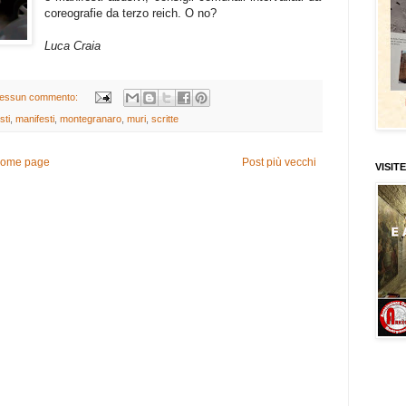
coreografie da terzo reich. O no?
Luca Craia
essun commento:
sti
,
manifesti
,
montegranaro
,
muri
,
scritte
ome page
Post più vecchi
VISITE