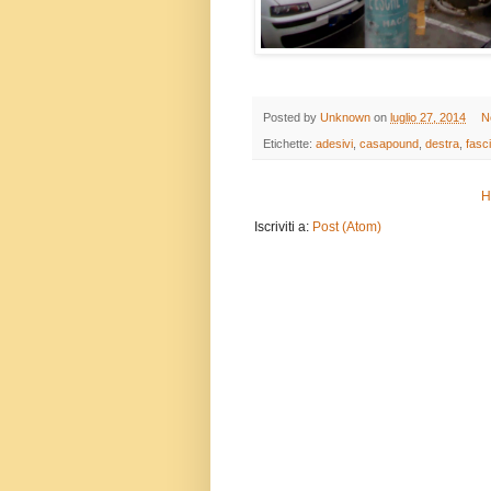
Posted by
Unknown
on
luglio 27, 2014
N
Etichette:
adesivi
,
casapound
,
destra
,
fasci
H
Iscriviti a:
Post (Atom)