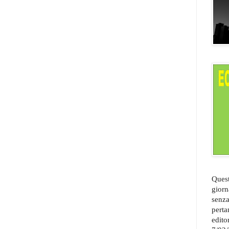
Quest
giorn
senza
perta
edito