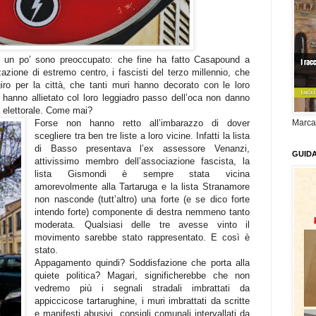
 un po’ sono preoccupato: che fine ha fatto Casapound a
azione di estremo centro, i fascisti del terzo millennio, che
iro per la città, che tanti muri hanno decorato con le loro
hanno allietato col loro leggiadro passo dell’oca non danno
 elettorale. Come mai?
Forse non hanno retto all’imbarazzo di dover
Marca
scegliere tra ben tre liste a loro vicine. Infatti la lista
di Basso presentava l’ex assessore Venanzi,
GUID
attivissimo membro dell’associazione fascista, la
lista Gismondi è sempre stata vicina
amorevolmente alla Tartaruga e la lista Stranamore
non nasconde (tutt’altro) una forte (e se dico forte
intendo forte) componente di destra nemmeno tanto
moderata. Qualsiasi delle tre avesse vinto il
movimento sarebbe stato rappresentato. E così è
stato.
Appagamento quindi? Soddisfazione che porta alla
quiete politica? Magari, significherebbe che non
vedremo più i segnali stradali imbrattati da
appiccicose tartarughine, i muri imbrattati da scritte
e manifesti abusivi, consigli comunali intervallati da