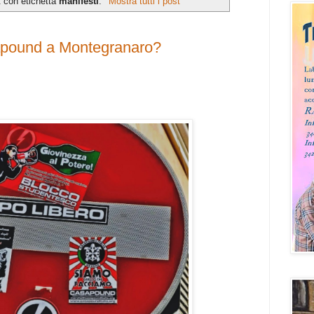
t con etichetta
manifesti
.
Mostra tutti i post
sapound a Montegranaro?