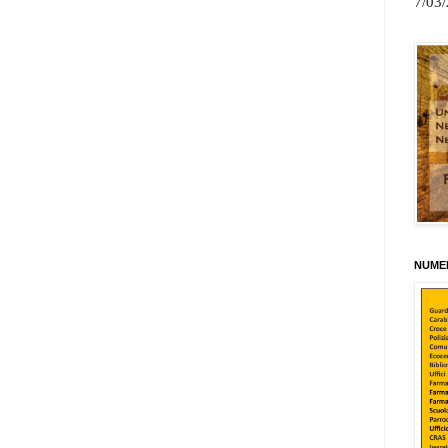
7/03
NUMER