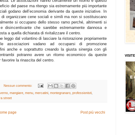
uesta. Le associazioni hanno certamente un ritorno e questo
eneficio del paese ma ritengo sia estremamente più importante
iali godano dell’economia derivante da queste iniziative. In
 di organizzare cene sociali e simili ma non si sostituiscano
almente si occupano dello stesso ramo perché, altrimenti si
 e disincentivante che sarebbe estremamente dannosa e
a a quella dichiarata di rivitalizzare il centro.
he leggo dal volantino di lasciare la ristorazione propriamente
e le associazioni vadano ad occuparsi di promozione
ini anche e soprattutto creando la giusta sinergia con gli
 entrambi potranno avere un ritorno economico da queste
VISITE
 favorire la rinascita del centro.
Nessun commento:
nverno
,
mangiare
,
menu
,
mercatini
,
montegranaro
,
professionisti
,
a street
ome page
Post più vecchi