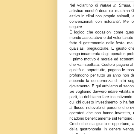
Nel volantino di
Natale in Strada
, 
artistico nonché deus ex machina Gi
estivo in climi non proprio abituali
convenzionati con ristoranti”. Me 
seguire.
È logico che occasioni come questa
mondo associativo e del volontariato 
fatto di gastronomia nella festa, ma
qualsiasi pregiudiziale. È giusto 
venga incamerata dagli operatori profe
Il primo motivo è morale ed economic
che va rispettata. Costoro pagano affi
qualità e, soprattutto, pagano le tas
profondono per tutto un anno non deb
subendo la concorrenza di altri so
giovamento. E qui arriviamo al secon
Se vogliamo davvero ridare vitalità e
parti, lo dobbiamo fare incentivando
cui chi questo investimento lo ha fatt
al flusso notevole di persone che e
operatori che non hanno investito,
ricadono beneficamente sul territorio
Credo che sia giusto e opportuno, an
della gastronomia in genere vengan