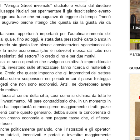
il “Veregra Street invernale” studiato e voluto dal direttore
useppe Nuciari per sperimentare il già riuscitissimo evento
, leggo una frase che mi auguravo di leggere da tempo: “menù
lo auguravo perché ritengo che questa sia la giusta via da
 siano opportunità importanti per l’autofinanziamento del
al quale, fino ad oggi, è stata data pressoché carta bianca in
 credo sia giusto fare alcune considerazioni sganciandosi da
che la mole economica (che è notevole) mossa dal cibo non
Marca
ssionisti del settore? Io credo di no e per due motivi.
a: ci sono operatori che svolgono un’attività imprenditoriale
tti, investono sulle attrezzature, fanno ricerca di materiali di
GUID
se. Credo che questo impegno che gli imprenditori del settore
ba subire sospensioni nei periodi in cui il paese festeggia
ggetti che non sono economici. Anzi, ne dovrebbero avere
do motivo.
 forza al centro della città, così come si dichiara da tutte le
 l’investimento. Mi pare contradditorio che, in un momento in
o ha l’opportunità di raccoglierne maggiormente i frutti grazie
venti come questo generano, debba subire la concorrenza di
 non creano economia e non pagano tasse che, di riflesso,
 stesso.
che politicamente parlando, che i ristoratori e gli operatori
o tutelati, incentivati e portati a investire maggiormente