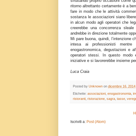
sfruttando proprio occasioni come q
ritorno altrettanto certamente è a b
fare in modo che le attività commerc
sostanza le associazioni siano libere
in alcun modo agli operatori che leg
creerebbe una concorrenza sleale
andrebbe in direzione totalmente oppost
Mi pare buona, quindi, l’intenzione c
intesa ai professionisti mentr
enogastronomica, degustazioni e aff
operatori stessi. In questo modo
iniziative e si lavorerebbe insieme per
Luca Craia
Posted by
Unknown
on
dicembre 16, 2014
Etichette:
associazioni
,
enogastronomia
,
i
ristoranti
,
ristorazione
,
sagra
,
tasse
,
veregr
H
Iscriviti a:
Post (Atom)