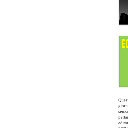
Quest
giorn
senza
perta
edito