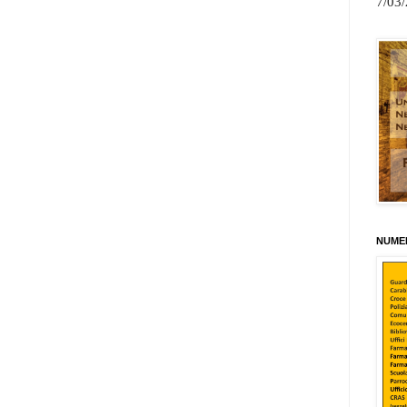
7/03
NUMER