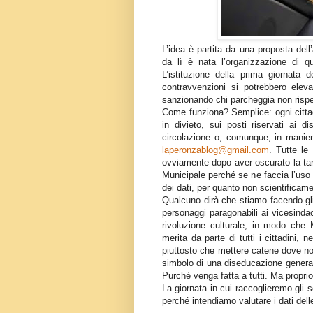
L’idea è partita da una proposta del
da lì è nata l’organizzazione di qu
L’istituzione della prima giornata 
contravvenzioni si potrebbero eleva
sanzionando chi parcheggia non rispet
Come funziona? Semplice: ogni cittad
in divieto, sui posti riservati ai d
circolazione o, comunque, in maniera
laperonzablog@gmail.com
. Tutte le
ovviamente dopo aver oscurato la tar
Municipale perché se ne faccia l’uso
dei dati, per quanto non scientificame
Qualcuno dirà che stiamo facendo gli 
personaggi paragonabili ai vicesindac
rivoluzione culturale, in modo che
merita da parte di tutti i cittadini,
piuttosto che mettere catene dove non
simbolo di una diseducazione general
Purchè venga fatta a tutti. Ma proprio
La giornata in cui raccoglieremo gli 
perché intendiamo valutare i dati dell