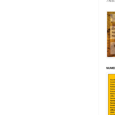
7/03
NUMER