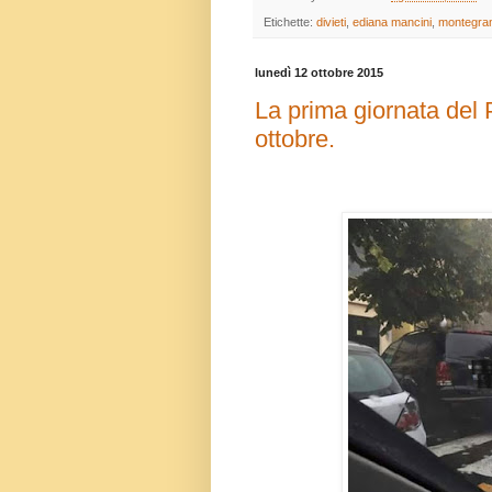
Etichette:
divieti
,
ediana mancini
,
montegra
lunedì 12 ottobre 2015
La prima giornata del
ottobre.