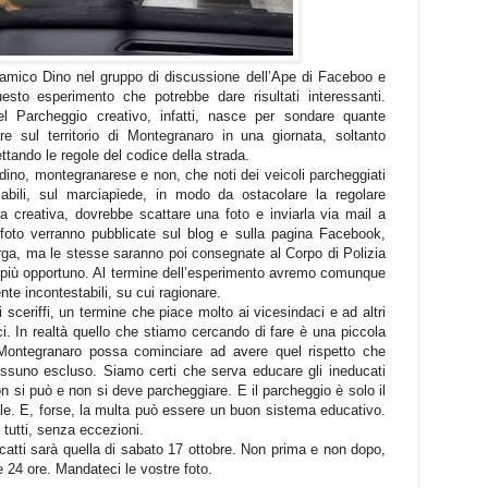
l’amico Dino nel gruppo di discussione dell’Ape di Faceboo e
esto esperimento che potrebbe dare risultati interessanti.
del Parcheggio creativo, infatti, nasce per sondare quante
re sul territorio di Montegranaro in una giornata, soltanto
tando le regole del codice della strada.
ino, montegranarese e non, che noti dei veicoli parcheggiati
isabili, sul marciapiede, in modo da ostacolare la regolare
 creativa, dovrebbe scattare una foto e inviarla via mail a
 foto verranno pubblicate sul blog e sulla pagina Facebook,
ga, ma le stesse saranno poi consegnate al Corpo di Polizia
 più opportuno. Al termine dell’esperimento avremo comunque
nte incontestabili, su cui ragionare.
sceriffi, un termine che piace molto ai vicesindaci e ad altri
i. In realtà quello che stiamo cercando di fare è una piccola
 Montegranaro possa cominciare ad avere quel rispetto che
 nessuno escluso. Siamo certi che serva educare gli ineducati
 si può e non si deve parcheggiare. E il parcheggio è solo il
e. E, forse, la multa può essere un buon sistema educativo.
 tutti, senza eccezioni.
scatti sarà quella di sabato 17 ottobre. Non prima e non dopo,
e 24 ore. Mandateci le vostre foto.