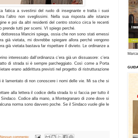
 fatica a svestirsi del ruolo di insegnante e tratta i suoi
ra l’altro non sveglissimi. Nella sua risposta alle istanze
e e poi da altri residenti del centro storico circa le recenti
aco prende tutti per scemi. VI spiego perché.
la dottoressa Mancini spiega, ossia che non sono stati emessi
era già vietata, mi dovrebbe spiegare allora perché vengono
 già vietata bastava far rispettare il divieto. Le ordinanze a
Marca
erino interessato dall’ordinanza c’era già un dissuasore: c’era
tratto di strada si è sempre parcheggiato. Così come a Porta
GUID
are erano addirittura previsti nel progetto di ristrutturazione
 è lamentato di non conoscere i nomi delle vie. Mi sa che si
ettare alla lettera il codice della strada lo si faccia per tutto il
 Sindaco. Codice alla mano, a Montegranaro di zone dove si
alcuna norma sono davvero poche. Se il Sindaco vuole glie le
Nessun commento: