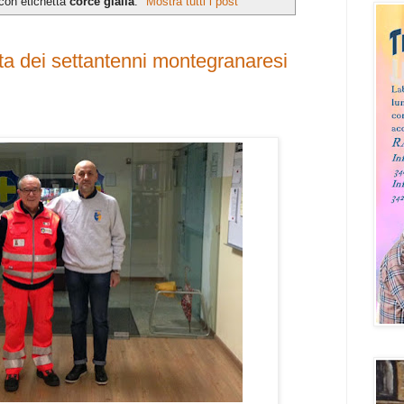
con etichetta
corce gialla
.
Mostra tutti i post
nta dei settantenni montegranaresi