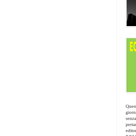
Quest
giorn
senza
perta
edito