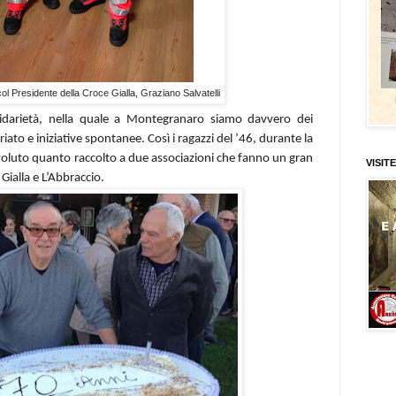
l Presidente della Croce Gialla, Graziano Salvatelli
darietà, nella quale a Montegranaro siamo davvero dei
iato e iniziative spontanee. Così i ragazzi del ’46, durante la
voluto quanto raccolto a due associazioni che fanno un gran
VISITE
 Gialla e L’Abbraccio.