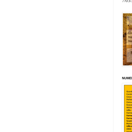
7/03
NUMER