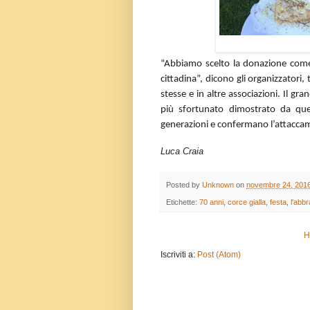
“Abbiamo scelto la donazione come 
cittadina”, dicono gli organizzatori, 
stesse e in altre associazioni. Il g
più sfortunato dimostrato da que
generazioni e confermano l’attaccam
Luca Craia
Posted by
Unknown
on
novembre 24, 201
Etichette:
70 anni
,
corce gialla
,
festa
,
l'abb
H
Iscriviti a:
Post (Atom)